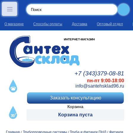
О магазине
Способы оплаты
Доставка
Оптовый отдел
ИНТЕРНЕТ-МАГАЗИН
+7 (343)
379
-08
-81
пн-пт 9:00-18:00
info@santehsklad96.ru
Заказать консультацию
Корзина
Корзина пуста
Главная
Трубопроводные системы
Труба и фитинги ПНД
Фитинги
/
/
/