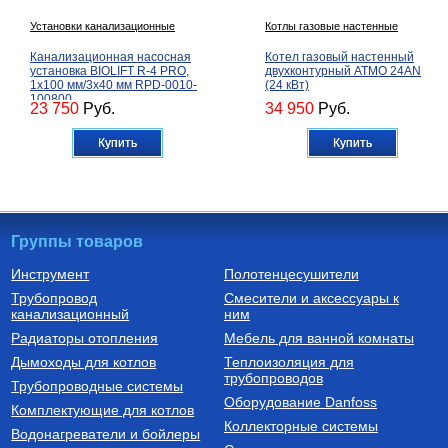
Установки канализационные
Котлы газовые настенные
Канализационная насосная
Котел газовый настенный
установка BIOLIFT R-4 PRO,
двухконтурный ATMO 24AN
1х100 мм/3х40 мм RPD-0010-
(24 кВт)
100800
23 750
Руб.
34 950
Руб.
Купить
Купить
Группы товаров
Инструмент
Полотенцесушители
Трубопровод
Смесители и аксессуары к
Автоматика для насосов
Котлы газовые настенные
канализационный
ним
Частотный преобразователь
Котел газовый настенный
Радиаторы отопления
Мебель для ванной комнаты
2200 Вт FIL-10 2,2 кВт
двухконтурный CARES X 24
(инвертор) с датчиком
CF, арт. 3300888
Дымоходы для котлов
Теплоизоляция для
трубопроводов
9 750
Руб.
60 510
Руб.
Трубопроводные системы
Оборудование Danfoss
Комплектующие для котлов
Купить
Купить
Коллекторные системы
Водонагреватели и бойлеры