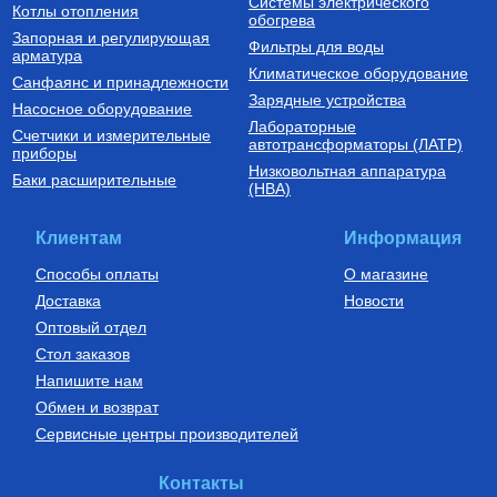
Системы электрического
Котлы отопления
обогрева
Запорная и регулирующая
Фильтры для воды
арматура
Климатическое оборудование
Санфаянс и принадлежности
Зарядные устройства
Насосное оборудование
Лабораторные
Счетчики и измерительные
Установки канализационные
Бойлеры (водонагреватели
автотрансформаторы (ЛАТР)
приборы
косвенного нагрева)
Низковольтная аппаратура
Установка канализационная
Водонагреватель (бойлер)
Баки расширительные
(НВА)
SANIVORT 405 М (боковой
UBC 150
вход)
14 390
Руб.
61 380
Руб.
Клиентам
Информация
Купить
Купить
Способы оплаты
О магазине
Доставка
Новости
Оптовый отдел
Стол заказов
Напишите нам
Обмен и возврат
Сервисные центры производителей
Насосы циркуляционные
Автоматика для насосов
Циркуляционный насос TOP-S
Частотный преобразователь
Контакты
80/10 PN10 DM, арт. 2165544
2200 Вт FIL-10 2,2 кВт