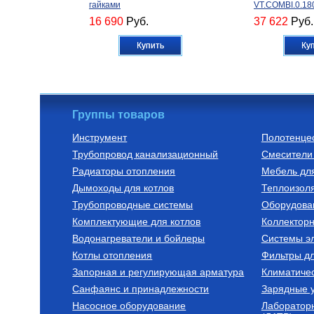
гайками
VT.COMBI.0.18
16 690
Руб.
37 622
Руб.
Купить
Ку
Группы товаров
Инструмент
Полотенце
Трубопровод канализационный
Смесители 
Радиаторы алюминиевые
Трубы из сшитог
Радиаторы отопления
Мебель дл
РАДИАТОР АЛЮМИНИЕВЫЙ
Труба из сшит
Дымоходы для котлов
Optima 500/80/1
полиэтилена с
Теплоизоля
слоем PE-Xa/E
Трубопроводные системы
Оборудова
SPX-0002-001
740
Руб.
149
Руб.
Комплектующие для котлов
Коллектор
Водонагреватели и бойлеры
Купить
Системы эл
Ку
Котлы отопления
Фильтры д
Запорная и регулирующая арматура
Климатиче
Санфаянс и принадлежности
Зарядные у
Насосное оборудование
Лаборатор