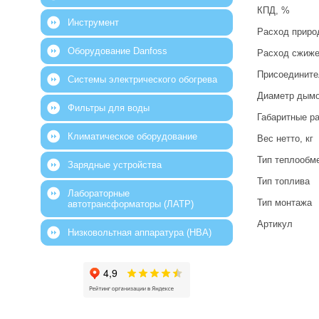
КПД, %
Инструмент
Расход природ
Оборудование Danfoss
Расход сжижен
Присоедините
Системы электрического обогрева
Диаметр дымо
Фильтры для воды
Габаритные ра
Климатическое оборудование
Вес нетто, кг
Тип теплообм
Зарядные устройства
Тип топлива
Лабораторные
Тип монтажа
автотрансформаторы (ЛАТР)
Артикул
Низковольтная аппаратура (НВА)