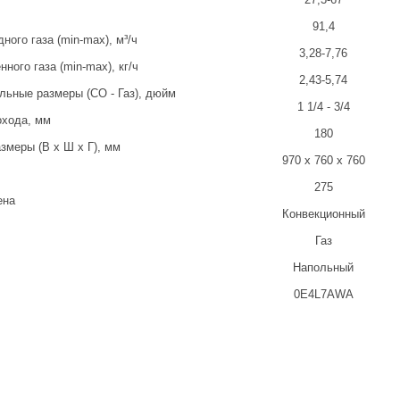
91,4
ного газа (min-max), м³/ч
3,28-7,76
ного газа (min-max), кг/ч
2,43-5,74
льные размеры (CО - Газ), дюйм
1 1/4 - 3/4
хода, мм
180
змеры (В x Ш x Г), мм
970 x 760 x 760
275
ена
Конвекционный
Газ
Напольный
0E4L7AWA