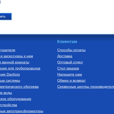
0
пить
Клиентам
сушители
Способы оплаты
и аксессуары к ним
Доставка
о полиэтилена
я ванной комнаты
Оптовый отдел
ого
 кислородным
ция для трубопроводов
Стол заказов
VOH 16х2,0
ние Danfoss
Напишите нам
620
ные системы
Обмен и возврат
ектрического обогрева
пить
Сервисные центры производител
ля воды
ское оборудование
стройства
ные автотрансформаторы