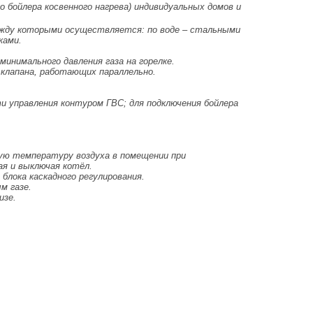
о бойлера косвенного нагрева) индивидуальных домов и
ежду которыми осуществляется: по воде – стальными
ками.
инимального давления газа на горелке.
х клапана, работающих параллельно.
и управления контуром ГВС; для подключения бойлера
ю температуру воздуха в помещении при
я и выключая котёл.
блока каскадного регулирования.
м газе.
изе.