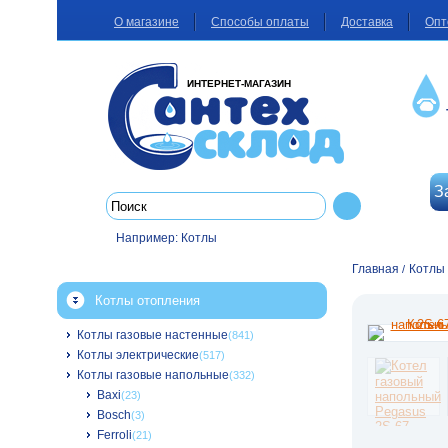
О магазине
Способы оплаты
Доставка
Опт
ИНТЕРНЕТ-МАГАЗИН
З
Например:
Котлы
Главная
Котлы
/
Котлы отопления
Котлы газовые настенные
(841)
Котлы электрические
(517)
Котлы газовые напольные
(332)
Baxi
(23)
Bosch
(3)
Ferroli
(21)