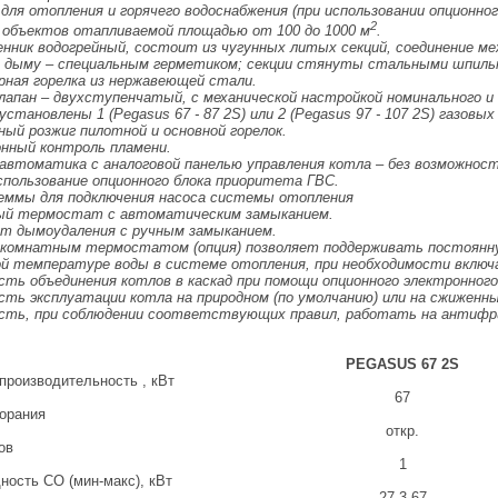
 для отопления и горячего водоснабжения (при использовании опционног
2
 объектов отапливаемой площадью от 100 до 1000 м
.
ник водогрейный, состоит из чугунных литых секций, соединение м
о дыму – специальным герметиком; секции стянуты стальными шпиль
ая горелка из нержавеющей стали.
апан – двухступенчатый, с механической настройкой номинального и м
тановлены 1 (Pegasus 67 - 87 2S) или 2 (Pegasus 97 - 107 2S) газовы
й розжиг пилотной и основной горелок.
нный контроль пламени.
втоматика с аналоговой панелью управления котла – без возможност
спользование опционного блока приоритета ГВС.
ммы для подключения насоса системы отопления
й термостат с автоматическим замыканием.
 дымоудаления с ручным замыканием.
комнатным термостатом (опция) позволяет поддерживать постоянну
й температуре воды в системе отопления, при необходимости включа
ь объединения котлов в каскад при помощи опционного электронного 
ь эксплуатации котла на природном (по умолчанию) или на сжиженны
ть, при соблюдении соответствующих правил, работать на антифр
PEGASUS 67 2S
производительность , кВт
67
горания
откр.
ов
1
ность СО (мин-макс), кВт
27,3-67