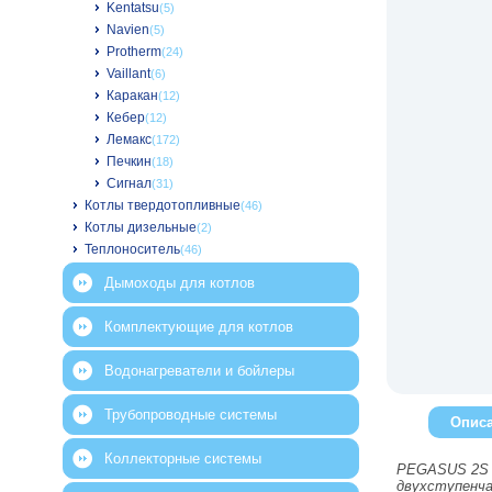
Kentatsu
(5)
Navien
(5)
Protherm
(24)
Vaillant
(6)
Каракан
(12)
Кебер
(12)
Лемакс
(172)
Печкин
(18)
Сигнал
(31)
Котлы твердотопливные
(46)
Котлы дизельные
(2)
Теплоноситель
(46)
Дымоходы для котлов
Комплектующие для котлов
Водонагреватели и бойлеры
Трубопроводные системы
Опис
Коллекторные системы
PEGASUS
2
S
двухступенча