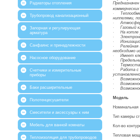
Радиаторы отопления
Предназначен
коммерческих
· Теплообмен
Трубопровод канализационный
ниппелями, п
· Атмосферн
· Газовый кл
Запорная и регулирующая
· На котле ус
арматура
· Электронны
· Ионизацио
Санфаянс и принадлежности
· Релейная а
необходимо и
· Имеет кле
Насосное оборудование
· Предельны
· Термостат
· Работа с 
Счетчики и измерительные
установленно
приборы
· Возможност
· Возможност
Баки расширительные
· Возможнос
Модель
Полотенцесушители
Номинальная 
Смесители и аксессуары к ним
Тип камеры с
Мебель для ванной комнаты
Кол-во контур
Тепловая мощ
Теплоизоляция для трубопроводов