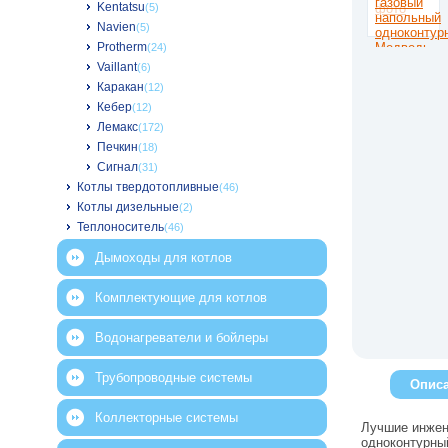
Kentatsu
(5)
Navien
(5)
Protherm
(24)
Vaillant
(6)
Каракан
(12)
Кебер
(12)
Лемакс
(172)
Печкин
(18)
Сигнал
(31)
Котлы твердотопливные
(46)
Котлы дизельные
(2)
Теплоноситель
(46)
Дымоходы для котлов
Комплектующие для котлов
Водонагреватели и бойлеры
Трубопроводные системы
Опис
Коллекторные системы
Лучшие инжен
одноконтурны