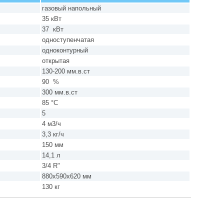
газовый напольный
35 кВт
37 кВт
одноступенчатая
одноконтурный
открытая
130-200 мм.в.ст
90 %
300 мм.в.ст
85 °C
5
4 м3/ч
3,3 кг/ч
150 мм
14,1 л
3/4 R"
880х590х620 мм
130 кг