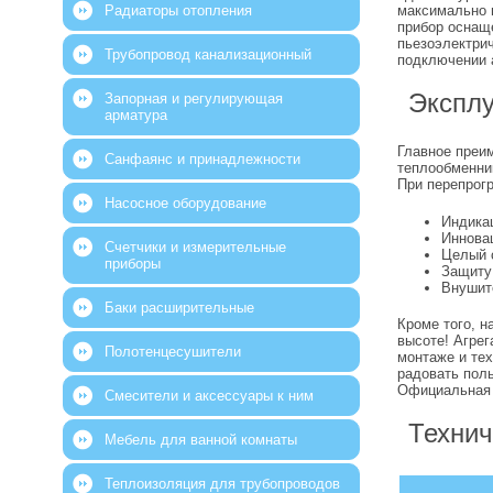
Радиаторы отопления
максимально 
прибор оснащ
пьезоэлектри
Трубопровод канализационный
подключении 
Эксплу
Запорная и регулирующая
арматура
Главное пре
Санфаянс и принадлежности
теплообменни
При перепрог
Насосное оборудование
Индика
Иннова
Счетчики и измерительные
Целый с
приборы
Защиту 
Внушит
Баки расширительные
Кроме того, 
высоте! Агре
Полотенцесушители
монтаже и те
радовать пол
Официальная г
Смесители и аксессуары к ним
Технич
Мебель для ванной комнаты
Теплоизоляция для трубопроводов