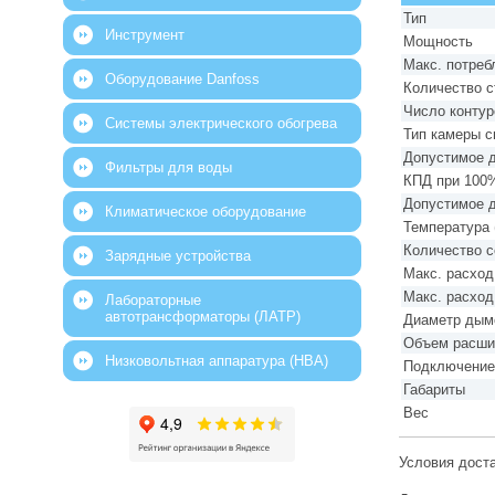
Тип
Инструмент
Мощность
Макс. потре
Оборудование Danfoss
Количество с
Число контур
Системы электрического обогрева
Тип камеры с
Допустимое д
Фильтры для воды
КПД при 100
Допустимое д
Климатическое оборудование
Температура 
Количество с
Зарядные устройства
Макс. расход
Макс. расход
Лабораторные
автотрансформаторы (ЛАТР)
Диаметр дым
Объем расши
Низковольтная аппаратура (НВА)
Подключение
Габариты
Вес
Условия дост