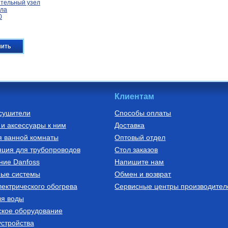
тельный узел
ола
0
пить
Клиентам
сушители
Способы оплаты
и аксессуары к ним
Доставка
о полиэтилена
я ванной комнаты
Оптовый отдел
ого
 кислородным
ция для трубопроводов
Стол заказов
VOH 16х2,0
ние Danfoss
Напишите нам
620
ные системы
Обмен и возврат
ектрического обогрева
пить
Сервисные центры производител
ля воды
ское оборудование
стройства