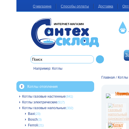
О магазине
Способы оплаты
Доставка
Опт
ИНТЕРНЕТ-МАГАЗИН
З
Например:
Котлы
Главная
Котлы
/
Котлы отопления
Котлы газовые настенные
(841)
Котлы электрические
(517)
Котлы газовые напольные
(332)
Baxi
(23)
Bosch
(3)
Ferroli
(21)