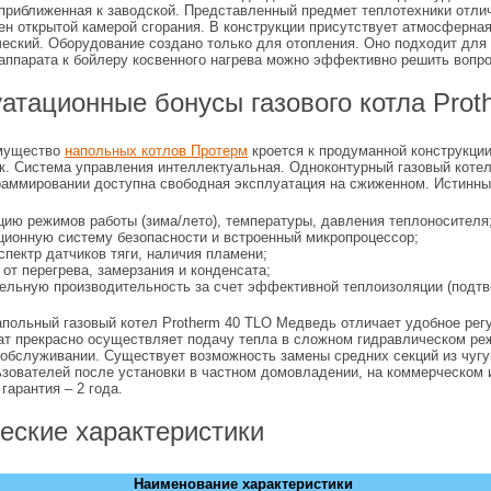
приближенная к заводской. Представленный предмет теплотехники отли
ен открытой камерой сгорания. В конструкции присутствует атмосферна
ческий. Оборудование создано только для отопления. Оно подходит для
аппарата к бойлеру косвенного нагрева можно эффективно решить вопр
атационные бонусы газового котла Pro
имущество
напольных котлов Протерм
кроется к продуманной конструкции
к. Система управления интеллектуальная. Одноконтурный газовый котел
раммировании доступна свободная эксплуатация на сжиженном. Истинны
цию режимов работы (зима/лето), температуры, давления теплоносителя
ционную систему безопасности и встроенный микропроцессор;
пектр датчиков тяги, наличия пламени;
от перегрева, замерзания и конденсата;
ельную производительность за счет эффективной теплоизоляции (подт
напольный газовый котел Protherm 40 TLO Медведь отличает удобное ре
гат прекрасно осуществляет подачу тепла в сложном гидравлическом реж
хобслуживании. Существует возможность замены средних секций из чугу
ьзователей после установки в частном домовладении, на коммерческом
арантия – 2 года.
еские характеристики
Наименование характеристики