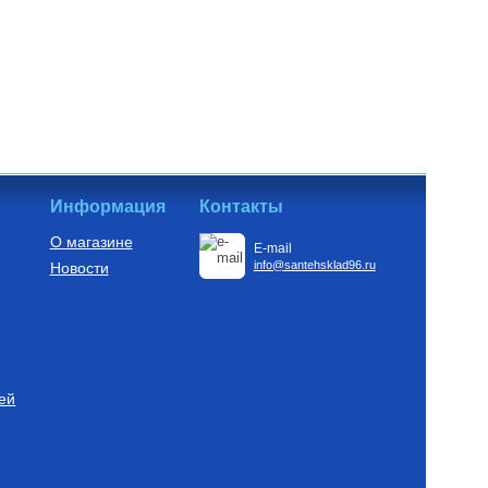
Информация
Контакты
О магазине
E-mail
info@santehsklad96.ru
Новости
ей