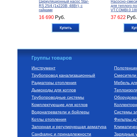
Циркуляционный насос Star-
Насосно-смеси
RS 25/4 (1х220В; 48Вт), с
для теплого п
гайками
VT.COMBI.0.18
16 690
Руб.
37 622
Руб.
Купить
Ку
Группы товаров
Инструмент
Полотенце
Трубопровод канализационный
Смесители 
Радиаторы алюминиевые
Трубы из сшитог
Радиаторы отопления
Мебель дл
РАДИАТОР АЛЮМИНИЕВЫЙ
Труба из сшит
Дымоходы для котлов
Optima 500/80/1
полиэтилена с
Теплоизоля
слоем PE-Xa/E
Трубопроводные системы
Оборудова
SPX-0002-001
740
Руб.
149
Руб.
Комплектующие для котлов
Коллектор
Водонагреватели и бойлеры
Купить
Системы эл
Ку
Котлы отопления
Фильтры д
Запорная и регулирующая арматура
Климатиче
Санфаянс и принадлежности
Зарядные у