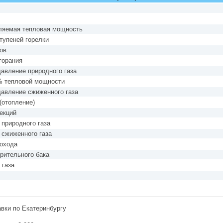
бляемая тепловая мощность
тупеней горелки
ов
горания
авление природного газа
% тепловой мощности
авление сжиженного газа
(отопление)
екций
 природного газа
 сжиженного газа
охода
рительного бака
 газа
авки по Екатеринбургу