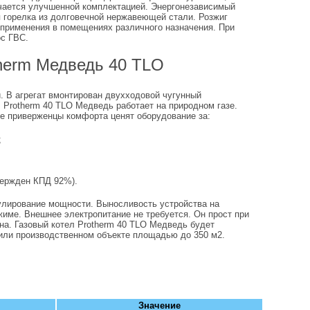
чается улучшенной комплектацией. Энергонезависимый
я горелка из долговечной нержавеющей стали. Розжиг
 применения в помещениях различного назначения. При
ос ГВС.
therm Медведь 40 TLO
. В агрегат вмонтирован двухходовой чугунный
 Protherm 40 TLO Медведь работает на природном газе.
е приверженцы комфорта ценят оборудование за:
;
вержден КПД 92%).
гулирование мощности. Выносливость устройства на
име. Внешнее электропитание не требуется. Он прост при
на. Газовый котел Protherm 40 TLO Медведь будет
 или производственном объекте площадью до 350 м2.
Значение