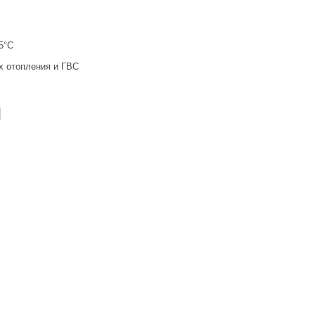
5°С
х отопления и ГВС
И
ы