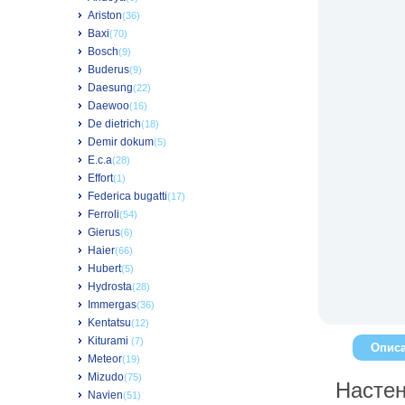
Ariston
(36)
Baxi
(70)
Bosch
(9)
Buderus
(9)
Daesung
(22)
Daewoo
(16)
De dietrich
(18)
Demir dokum
(5)
E.c.a
(28)
Effort
(1)
Federica bugatti
(17)
Ferroli
(54)
Gierus
(6)
Haier
(66)
Hubert
(5)
Hydrosta
(28)
Immergas
(36)
Kentatsu
(12)
Kiturami
(7)
Опис
Meteor
(19)
Mizudo
(75)
Настен
Navien
(51)