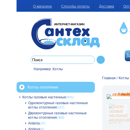
О магазине
Способы оплаты
Доставка
Опт
ИНТЕРНЕТ-МАГАЗИН
З
Например:
Котлы
Главная
Котлы
/
Котлы отопления
Котлы газовые настенные
(841)
Одноконтурные газовые настенные
котлы отопления
(157)
Двухконтурные газовые настенные
котлы отопления
(468)
Arderia
(37)
Arideya
(6)