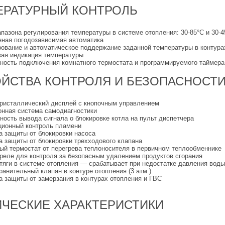
ЕРАТУРНЫЙ КОНТРОЛЬ
пазона регулирования температуры в системе отопления: 30-85°С и 30-4
нная погодозависимая автоматика
рование и автоматическое поддержание заданной температуры в контура
ая индикация температуры
ность подключения комнатного термостата и программируемого таймера
ЙСТВА КОНТРОЛЯ И БЕЗОПАСНОСТ
ристаллический дисплей с кнопочным управлением
онная система самодиагностики
ость вывода сигнала о блокировке котла на пульт диспетчера
ционный контроль пламени
а защиты от блокировки насоса
а защиты от блокировки трехходового клапана
ый термостат от перегрева теплоносителя в первичном теплообменнике
реле для контроля за безопасным удалением продуктов сгорания
тяги
в системе отопления — срабатывает при недостатке давления вод
анительный клапан в контуре отопления (3 атм.)
а защиты от замерзания в контурах отопления и ГВС
ЧЕСКИЕ ХАРАКТЕРИСТИКИ