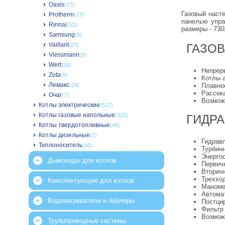
Oasis
(27)
Газовый наст
Protherm
(27)
панелью упра
Rinnai
(52)
размеры - 730
Samsung
(8)
Vaillant
ГАЗО
(23)
Viessmann
(9)
Wert
(16)
Непрер
Zota
(8)
Котлы 
Лемакс
Плавно
(24)
Рассек
Очаг
(7)
Возмож
Котлы электрические
(517)
Котлы газовые напольные
(332)
ГИДР
Котлы твердотопливные
(46)
Котлы дизельные
(2)
Гидрав
Теплоноситель
(46)
Турбин
Энерго
Дымоходы для котлов
Первич
Вторич
Треххо
Комплектующие для котлов
Маноме
Автома
Водонагреватели и бойлеры
Постци
Фильтр
Возмож
Трубопроводные системы