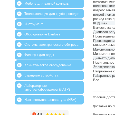
полезная теп
Мебель для ванной комнаты
полезная теп
потребляемая
Теплоизоляция для трубопроводов
потребляемая
расход газа 
КПД max
Инструмент
Емкость запо
Диапазон рег
Оборудование Danfoss
Производител
Производител
Системы электрического обогрева
Минимальный
Максимальное
Минимальное 
Фильтры для воды
Диаметр дым
Номинальное 
Климатическое оборудование
Электрическ
Напряжение с
Зарядные устройства
Габаритные р
Вес
Лабораторные
автотрансформаторы (ЛАТР)
Условия дост
Низковольтная аппаратура (НВА)
Доставка по г
Доставка мелк