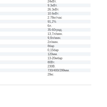
24кВт.
9.3кВт.
26.3кВт.
10.6кВт.
2.78кг/час
91,2%
6л.
35-60град.
13,7л/мин.
9,8л/мин.
2л/мин.
8бар
0,15бар
120мм.
13-20мбар
80Вт.
230В.
730/400/299мм.
29кг.