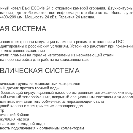
енный котёл Baxi ECO-4s 24 c открытой камерой сгорания. Двухконтур
вления, где отображается вся информация о работе котла. Использует
х400х299 мм. Мощность 24 кВт. Гарантия 24 месяца.
ВАЯ СИСТЕМА
ывная электронная модуляция пламени в режимах отопления и ГВС
адаптированы к российским условиям. Устойчиво работают при понижении
е электронное зажигание
атели пламени на горелке изготовлены из нержавеющей стали
на перенастройка для работы на сжиженном газе
АВЛИЧЕСКАЯ СИСТЕМА
лическая группа из композитных материалов
ный датчик протока горячей воды
сберегающий циркуляционный насос со встроенным автоматическим воз
ный медный теплообменник, покрытый специальным составом для допол
ный пластинчатый теплообменник из нержавеющей стали
довой клапан с электрическим сервоприводом
тр
тический байпас
ркуляция насоса
 на входе холодной воды
ность подключения к солнечным коллекторам