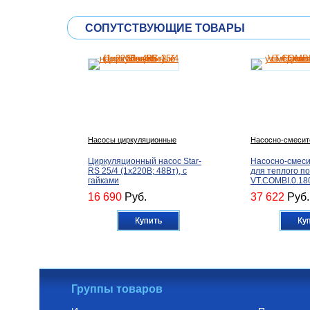
СОПУТСТВУЮЩИЕ ТОВАРЫ
Насосы циркуляционные
Насосно-смесит
Циркуляционный насос Star-
Насосно-смеси
RS 25/4 (1х220В; 48Вт), с
для теплого п
гайками
VT.COMBI.0.18
16 690
Руб.
37 622
Руб.
Купить
Ку
Группы товаров