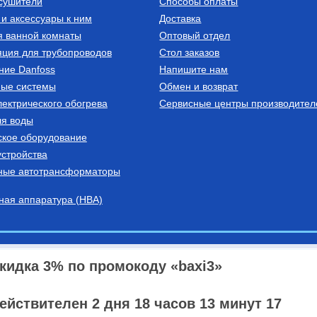
сушители
Способы оплаты
и аксессуары к ним
Доставка
миниевые
я ванной комнаты
Оптовый отдел
ЛЮМИНИЕВЫЙ
1
ция для трубопроводов
Стол заказов
ние Danfoss
Напишите нам
ные системы
Обмен и возврат
ектрического обогрева
пить
Сервисные центры производител
ля воды
ское оборудование
стройства
ные автотрансформаторы
ная аппаратура (НВА)
кидка 3% по промокоду «baxi3»
ействителен
2
дня
18
часов
13
минут
16