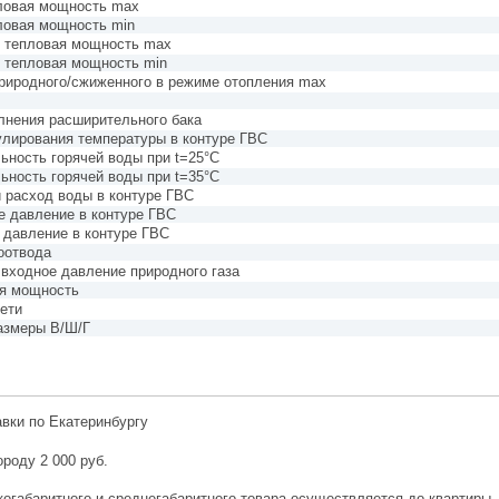
ловая мощность max
ловая мощность min
 тепловая мощность max
 тепловая мощность min
природного/сжиженного в режиме отопления max
лнения расширительного бака
улирования температуры в контуре ГВС
ьность горячей воды при t=25°C
ьность горячей воды при t=35°C
 расход воды в контуре ГВС
 давление в контуре ГВС
давление в контуре ГВС
оотвода
входное давление природного газа
ая мощность
ети
азмеры В/Ш/Г
авки по Екатеринбургу
ороду 2 000 руб.
огабаритного и среднегабаритного товара осуществляется до квартиры.