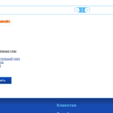
1
ельные узлы
тельный узел
ола
0
пить
Клиентам