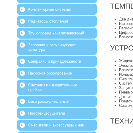
ТЕМП
Коллекторные системы
Два диа
Радиаторы отопления
Встрое
Регули
Цифров
Трубопровод канализационный
Возмож
Запорная и регулирующая
УСТРО
арматура
Жидкок
Санфаянс и принадлежности
Электр
Возможн
Насосное оборудование
Иониза
Систем
Систем
Счетчики и измерительные
Защитн
приборы
Пневмо
Датчик 
Предохр
Баки расширительные
Систем
Полотенцесушители
ТЕХНИ
Смесители и аксессуары к ним