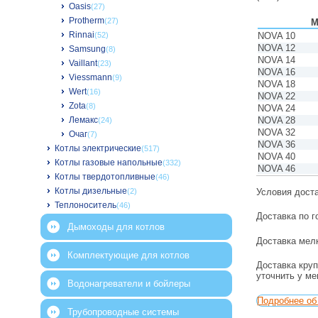
Oasis
(27)
Protherm
(27)
М
Rinnai
NOVA 10
(52)
NOVA 12
Samsung
(8)
NOVA 14
Vaillant
(23)
NOVA 16
Viessmann
(9)
NOVA 18
Wert
(16)
NOVA 22
Zota
(8)
NOVA 24
NOVA 28
Лемакс
(24)
NOVA 32
Очаг
(7)
NOVA 36
Котлы электрические
(517)
NOVA 40
Котлы газовые напольные
(332)
NOVA 46
Котлы твердотопливные
(46)
Котлы дизельные
Условия дост
(2)
Теплоноситель
(46)
Доставка по г
Дымоходы для котлов
Доставка мелк
Комплектующие для котлов
Доставка круп
уточнить у м
Водонагреватели и бойлеры
Подробнее об 
Трубопроводные системы