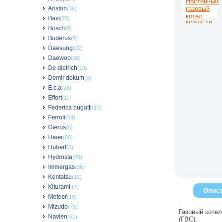
Ariston
(36)
Baxi
(70)
Bosch
(9)
Buderus
(9)
Daesung
(22)
Daewoo
(16)
De dietrich
(18)
Demir dokum
(5)
E.c.a
(28)
Effort
(1)
Federica bugatti
(17)
Ferroli
(54)
Gierus
(6)
Haier
(66)
Hubert
(5)
Hydrosta
(28)
Immergas
(36)
Kentatsu
(12)
Kiturami
(7)
Опис
Meteor
(19)
Mizudo
(75)
Газовый коте
Navien
(51)
(ГВС).