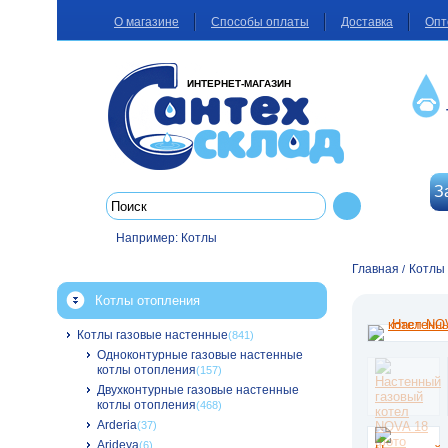
О магазине
Способы оплаты
Доставка
Опт
ИНТЕРНЕТ-МАГАЗИН
З
Например:
Котлы
Главная
Котлы
/
Котлы отопления
Котлы газовые настенные
(841)
Одноконтурные газовые настенные
котлы отопления
(157)
Двухконтурные газовые настенные
котлы отопления
(468)
Arderia
(37)
Arideya
(6)