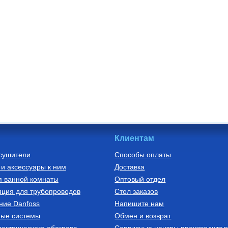
Клиентам
сушители
Способы оплаты
и аксессуары к ним
Доставка
я ванной комнаты
Оптовый отдел
ция для трубопроводов
Стол заказов
ние Danfoss
Напишите нам
ные системы
Обмен и возврат