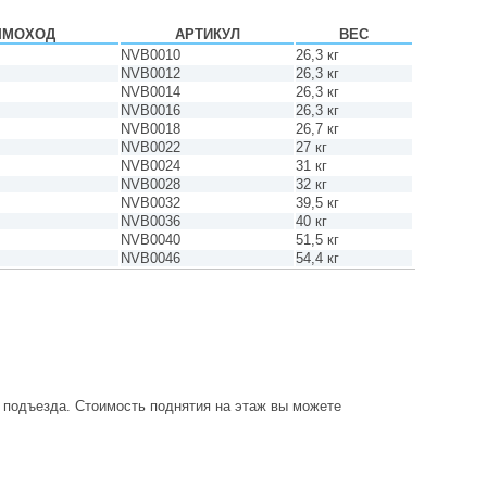
ЫМОХОД
АРТИКУЛ
ВЕС
NVB0010
26,3 кг
NVB0012
26,3 кг
NVB0014
26,3 кг
NVB0016
26,3 кг
NVB0018
26,7 кг
NVB0022
27 кг
NVB0024
31 кг
NVB0028
32 кг
NVB0032
39,5 кг
NVB0036
40 кг
NVB0040
51,5 кг
NVB0046
54,4 кг
о подъезда. Стоимость поднятия на этаж вы можете