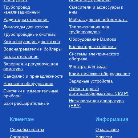
Трубопровод
Смесители и аксессуары к
Радиаторы алюминиевые
Трубы из сшитого полиэтилена
канализационный
ним
РАДИАТОР АЛЮМИНИЕВЫЙ
Труба из сшитого
Радиаторы отопления
Мебель для ванной комнаты
Optima 500/80/1
полиэтилена с кислородным
слоем PE-Xa/EVOH 16х2,0
Дымоходы для котлов
Теплоизоляция для
SPX-0002-001620
трубопроводов
740
Руб.
149
Руб.
Трубопроводные системы
Оборудование Danfoss
Комплектующие для котлов
Купить
Купить
Коллекторные системы
Водонагреватели и бойлеры
Системы электрического
Котлы отопления
обогрева
Запорная и регулирующая
Фильтры для воды
арматура
Климатическое оборудование
Санфаянс и принадлежности
Зарядные устройства
Насосное оборудование
Лабораторные
Счетчики и измерительные
Стабилизаторы напряжения для
автотрансформаторы (ЛАТР)
приборы
котлов
Низковольтная аппаратура
Стабилизатор напряжения
Баки расширительные
(НВА)
Teplocom ST-555-И
7 900
Руб.
Клиентам
Информация
Купить
Способы оплаты
О магазине
Доставка
Новости