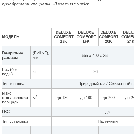
приобретать специальный коаксиал Navien
DELUXE
DELUXE
DELUXE
DELU
МОДЕЛЬ
COMFORT
COMFORT
COMFORT
COMF
13K
16K
20K
24
Габаритные
(ВхШхГ),
665 х 400 х 255
размеры
мм
Вес (без
кг
26
воды)
Тип топлива
Природный газ / Сжиженный г
Макс.
2
отапливаемая
до 130
до 160
до 200
до 2
м
площадь
ГВС
да
Тип установки
Настенный