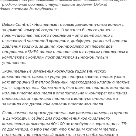
(подключение соответствует ранним моделям Deluxe)
Новая система дымоудаления
Deluxe Comfrot - Настенный газовый двухконтурный котел с
закрытой камерой сгорания. В новинки были сохранены
преимущества первого поколения – это вентилятор с
изменяемой частотой вращения, дифференциальный датчик
давления воздуха, защита контроллера от перепадов
напряжения SMPS-чипом и также как и с первым поколением в
комплекте с котлом поставляется выносной пульт
управления.
Значительные изменения коснулись гидравлических
компонентов, намного упрощен процесс снятия таких узлов
как: вторичный теплообменник, трехходовой клапан а также
узлы гидрогруппы. Кроме того, был изменен принцип контроля
наличия теплоносителя в отопительном контуре: компания
отказалась от датчика протока в контуре отопления и
заменила его датчиком давления теплоносителя.
Были изменены присоединительные размеры камеры сгорания
к дымоходу, и сейчас для подключения коаксиального
комплекта диаметром 60/100 не требуется переходник с 75-
го диаметра, а это значит что к нашим котлам теперь
подходит универсальный дымоход и нет необходимости