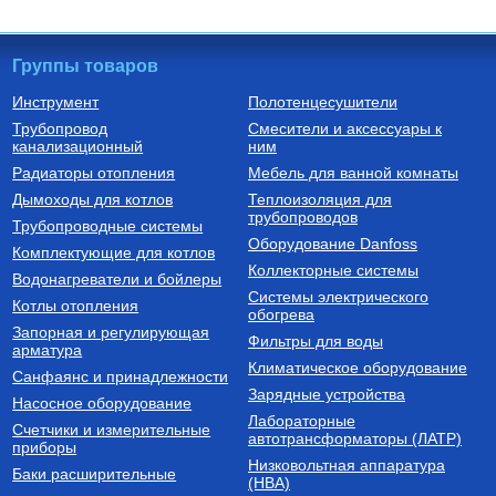
Группы товаров
Инструмент
Полотенцесушители
Трубопровод
Смесители и аксессуары к
Радиаторы алюминиевые
Трубы из сшитого полиэтилена
канализационный
ним
РАДИАТОР АЛЮМИНИЕВЫЙ
Труба из сшитого
Радиаторы отопления
Мебель для ванной комнаты
Optima 500/80/1
полиэтилена с кислородным
слоем PE-Xa/EVOH 16х2,0
Дымоходы для котлов
Теплоизоляция для
SPX-0002-001620
трубопроводов
740
Руб.
149
Руб.
Трубопроводные системы
Оборудование Danfoss
Комплектующие для котлов
Купить
Купить
Коллекторные системы
Водонагреватели и бойлеры
Системы электрического
Котлы отопления
обогрева
Запорная и регулирующая
Фильтры для воды
арматура
Климатическое оборудование
Санфаянс и принадлежности
Зарядные устройства
Насосное оборудование
Лабораторные
Счетчики и измерительные
Стабилизаторы напряжения для
автотрансформаторы (ЛАТР)
приборы
котлов
Низковольтная аппаратура
Стабилизатор напряжения
Баки расширительные
(НВА)
Teplocom ST-555-И