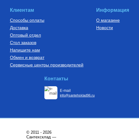
7 900
Руб.
Клиентам
Информация
Купить
Способы оплаты
О магазине
Доставка
Новости
Оптовый отдел
Стол заказов
Напишите нам
Обмен и возврат
Сервисные центры производителей
Контакты
E-mail
info@santehsklad96.ru
© 2011 - 2026
Сантехсклад —