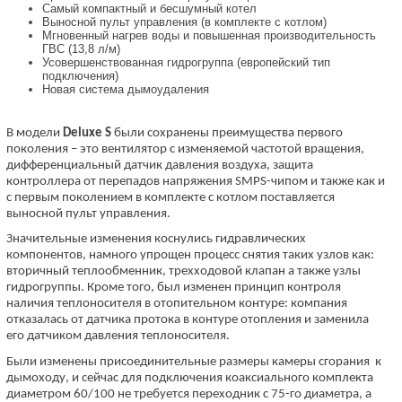
Самый компактный и бесшумный котел
Выносной пульт управления (в комплекте с котлом)
Мгновенный нагрев воды и повышенная производительность
ГВС (13,8 л/м)
Усовершенствованная гидрогруппа (европейский тип
подключения)
Новая система дымоудаления
В модели
Deluxe S
были сохранены преимущества первого
поколения – это вентилятор с изменяемой частотой вращения,
дифференциальный датчик давления воздуха, защита
контроллера от перепадов напряжения SMPS-чипом и также как и
с первым поколением в комплекте с котлом поставляется
выносной пульт управления.
Значительные изменения коснулись гидравлических
компонентов, намного упрощен процесс снятия таких узлов как:
вторичный теплообменник, трехходовой клапан а также узлы
гидрогруппы. Кроме того, был изменен принцип контроля
наличия теплоносителя в отопительном контуре: компания
отказалась от датчика протока в контуре отопления и заменила
его датчиком давления теплоносителя.
Были изменены присоединительные размеры камеры сгорания к
дымоходу, и сейчас для подключения коаксиального комплекта
диаметром 60/100 не требуется переходник с 75-го диаметра, а