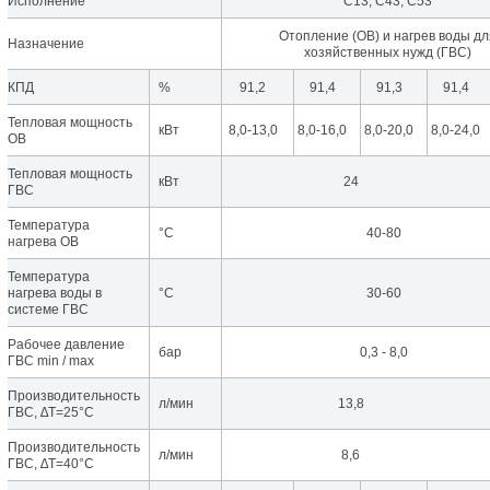
Исполнение
C13, С43, С53
Отопление (ОВ) и нагрев воды дл
Назначение
хозяйственных нужд (ГВС)
КПД
%
91,2
91,4
91,3
91,4
Тепловая мощность
кВт
8,0-13,0
8,0-16,0
8,0-20,0
8,0-24,0
ОВ
Тепловая мощность
кВт
24
ГВС
Температура
°C
40-80
нагрева ОВ
Температура
нагрева воды в
°C
30-60
системе ГВС
Рабочее давление
бар
0,3 - 8,0
ГВС min / max
Производительность
л/мин
13,8
ГВС, ∆T=25°C
Производительность
л/мин
8,6
ГВС, ∆T=40°C