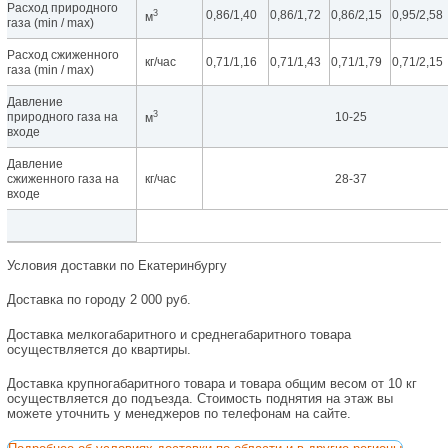
Расход природного
3
0,86/1,40
0,86/1,72
0,86/2,15
0,95/2,58
м
газа (min / max)
Расход сжиженного
кг/час
0,71/1,16
0,71/1,43
0,71/1,79
0,71/2,15
газа (min / max)
Давление
3
природного газа на
10-25
м
входе
Давление
сжиженного газа на
кг/час
28-37
входе
Условия доставки по Екатеринбургу
Доставка по городу 2 000 руб.
Доставка мелкогабаритного и среднегабаритного товара
осуществляется до квартиры.
Доставка крупногабаритного товара и товара общим весом от 10 кг
осуществляется до подъезда. Стоимость поднятия на этаж вы
можете уточнить у менеджеров по телефонам на сайте.