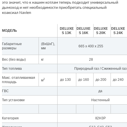
это значит, что к нашим котлам теперь подходит универсальный
дымоход и нет необходимости приобретать специальный
коаксиал Navien
DELUXE
DELUXE
DELUXE
DELUXE
МОДЕЛЬ
S 13K
S 16K
S 20K
S 24K
Габаритные
(ВхШхГ),
665 х 400 х 255
размеры
мм
Вес (без воды)
кг
28
Тип топлива
Природный газ / Сжиженный газ
Макс. отапливаемая
2
до 130
до 160
до 200
до 240
м
площадь
ГВС
да
Тип установки
Настенный
Категория
II2H3P