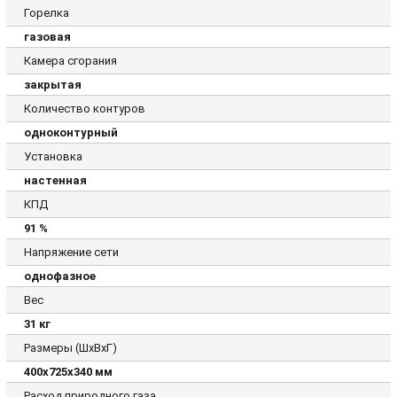
Горелка
газовая
Камера сгорания
закрытая
Количество контуров
одноконтурный
Установка
настенная
КПД
91 %
Напряжение сети
однофазное
Вес
31 кг
Размеры (ШхВхГ)
400x725x340 мм
Расход природного газа