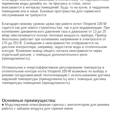
переменам моды дизайну он, не бросаясь в глаза, легко
вписывается в интерьер помещений. Будь то на кухне, в чердачном
помещении или в нише. Боковые пространства для сервисного
обслуживания не требуются.
Благодаря низкому уровню шума при работе котел Vitopend 100-W
годится как для нового строительства, так и для модернизации. При
колебаниях динамического давления газа в диапазоне от 13 до 25
мбар обеспечивается полная тепловая мощность прибора. Прибор
безотказно работает при колебаниях напряжения в электросети от
170 до 253 В. Сообщения о неисправностях отображаются на
дисплее контроллера, например, недостаток воды в отопительном
контуре. Возможен вывод общего сигнала неисправности через
отдельный разъем, с помощью дополнительного реле
(принадлежность).
Оптимальное и энергоэффективное регулирование температур в
отопительном контуре котла Vitopend 100-W возможно по выбору в
режиме погодозависимой теплогенерации с использованием датчика
наружной температуры (принадлежность) или с помощью датчика
температуры помещения (принадлежность).
Основные преимущества:
■ Модулируемая атмосферная горелка с вентилятором для режима
работы с забором воздуха для горения извне