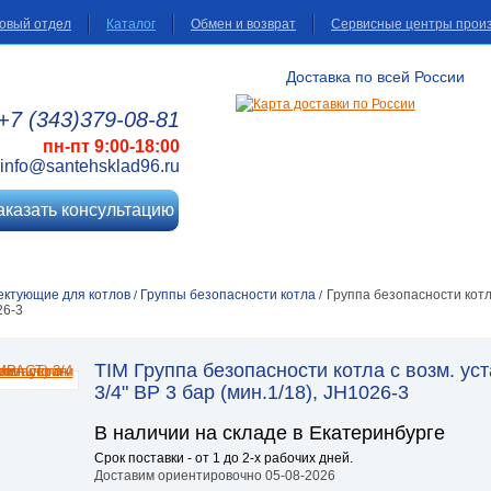
овый отдел
Каталог
Обмен и возврат
Сервисные центры прои
Доставка по всей России
+7 (343)
379
-08
-81
пн-пт 9:00-18:00
info@santehsklad96.ru
аказать консультацию
ектующие для котлов
Группы безопасности котла
Группа безопасности котл
/
/
26-3
TIM Группа безопасности котла с возм. у
3/4" ВР 3 бар (мин.1/18), JH1026-3
В наличии на складе в Екатеринбурге
Срок поставки - от 1 до 2-х рабочих дней.
Доставим ориентировочно 05-08-2026