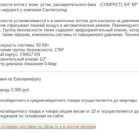
сности котла с возм. устан. расширительного бака （СОМРАСТ) 3/4" ВР 3
е недорого у компании Сантехсклад
сности устанавливается н а напольных котлах для контроля за давлени
чик сбрасывает лишний воздух в автоматическом режиме. Рекомендуетс
. Группа безопасности также содержит предохранительный клапан, кото
, таким образом, компоненты системы от повышенного давления. Техниче
мощность системы: 50 КВт
чение группы безопасности: 1"ВР
ый корпус: CW617 EN
ранительный клапан 1/2"
тр диапазон показания 0-4бар
авки по Екатеринбургу
ороду 2 000 руб.
огабаритного и среднегабаритного товара осуществляется до квартиры.
ногабаритного товара и товара общим весом от 10 кг осуществляется д
енеджеров по телефонам на сайте.
условиях доставки по области и в другие регионы