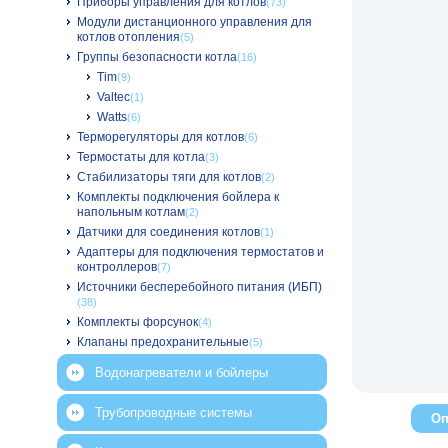
Приборы управления для котлов
(73)
Модули дистанционного управления для
котлов отопления
(5)
Группы безопасности котла
(16)
Tim
(9)
Valtec
(1)
Watts
(6)
Терморегуляторы для котлов
(6)
Термостаты для котла
(3)
Стабилизаторы тяги для котлов
(2)
Комплекты подключения бойлера к
напольным котлам
(2)
Датчики для соединения котлов
(1)
Адаптеры для подключения термостатов и
контроллеров
(7)
Источники бесперебойного питания (ИБП)
(38)
Комплекты форсунок
(4)
Клапаны предохранительные
(5)
Водонагреватели и бойлеры
Трубопроводные системы
Оп