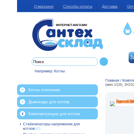
О магазине
Способы оплаты
Доставка
Опт
ИНТЕРНЕТ-МАГАЗИН
З
Например:
Котлы
Главная
Компл
/
(мин.1/18), JH10
Котлы отопления
Дымоходы для котлов
Комплектующие для котлов
Стабилизаторы напряжения для
котлов
(87)