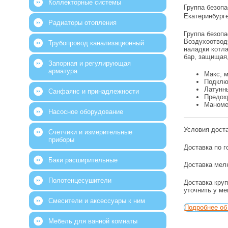
Коллекторные системы
Группа безопа
Екатеринбург
Радиаторы отопления
Группа безопа
Воздухоотвод
Трубопровод канализационный
наладки котла
бар, защищая
Запорная и регулирующая
арматура
Макс, 
Подклю
Латунн
Санфаянс и принадлежности
Предох
Маноме
Насосное оборудование
Условия дост
Счетчики и измерительные
приборы
Доставка по г
Баки расширительные
Доставка мелк
Полотенцесушители
Доставка круп
уточнить у м
Смесители и аксессуары к ним
Подробнее об 
Мебель для ванной комнаты