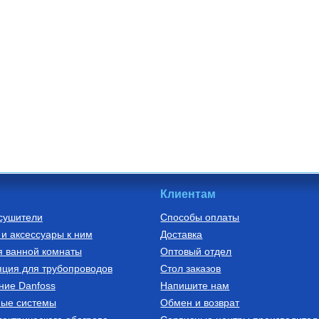
Клиентам
сушители
Способы оплаты
и аксессуары к ним
Доставка
я ванной комнаты
Оптовый отдел
ция для трубопроводов
Стол заказов
ние Danfoss
Напишите нам
ные системы
Обмен и возврат