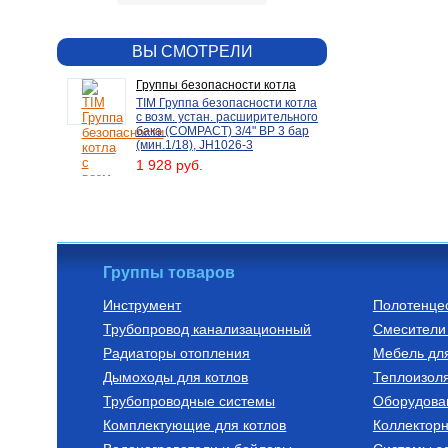
ВЫ СМОТРЕЛИ
Группы безопасности котла
TIM Группа безопасности котла
с возм. устан. расширительного
бака (СОМРАСТ) 3/4" ВР 3 бар
(мин.1/18), JH1026-3
1 928 руб.
Группы товаров
Инструмент
Полотенце
Трубопровод канализационный
Смесители 
Радиаторы отопления
Мебель дл
Дымоходы для котлов
Теплоизоля
Трубопроводные системы
Оборудова
Комплектующие для котлов
Коллектор