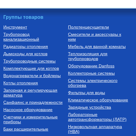
Группы товаров
Инструмент
Полотенцесушители
Трубопровод
Смесители и аксессуары к
Радиаторы алюминиевые
Коллекторные блоки из
канализационный
ним
нержавеющей стали со
встроенными расходомерами
РАДИАТОР АЛЮМИНИЕВЫЙ
Коллекторный блок из
Радиаторы отопления
Мебель для ванной комнаты
Optima 500/80/1
нержавеющей стали со
встроенными расходомерами
Дымоходы для котлов
Теплоизоляция для
1", 6 x 3/4", "евроконус" SMS
трубопроводов
740
Руб.
30 773
Руб.
Трубопроводные системы
0907 000006
Оборудование Danfoss
Комплектующие для котлов
Купить
Купить
Коллекторные системы
Водонагреватели и бойлеры
Системы электрического
Котлы отопления
обогрева
Запорная и регулирующая
Фильтры для воды
арматура
Климатическое оборудование
Санфаянс и принадлежности
Зарядные устройства
Насосное оборудование
Лабораторные
Счетчики и измерительные
Трубы из сшитого полиэтилена
автотрансформаторы (ЛАТР)
приборы
Низковольтная аппаратура
Труба из сшитого
Баки расширительные
(НВА)
полиэтилена с кислородным
слоем PE-Xa/EVOH 16х2,0