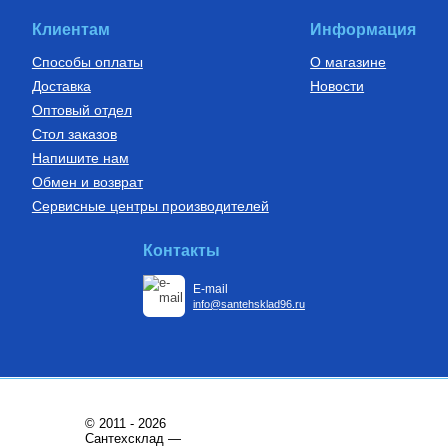
SPX-0002-001620
149
Руб.
Клиентам
Информация
Купить
Способы оплаты
О магазине
Доставка
Новости
Оптовый отдел
Стол заказов
Напишите нам
Обмен и возврат
Сервисные центры производителей
Контакты
E-mail
info@santehsklad96.ru
© 2011 - 2026
Сантехсклад —