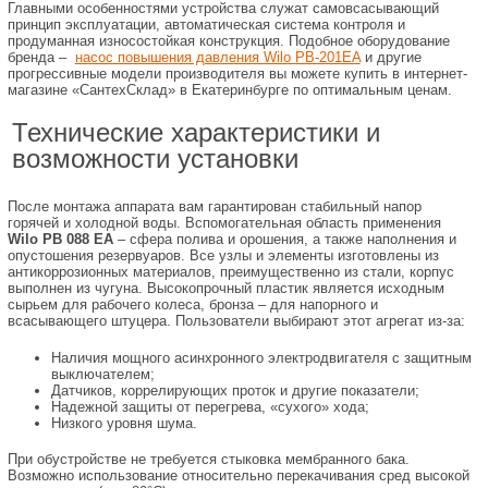
Главными особенностями устройства служат самовсасывающий
принцип эксплуатации, автоматическая система контроля и
продуманная износостойкая конструкция. Подобное оборудование
бренда –
насос повышения давления Wilo PB-201EA
и другие
прогрессивные модели производителя вы можете купить в интернет-
магазине «СантехСклад» в Екатеринбурге по оптимальным ценам.
Технические характеристики и
возможности установки
После монтажа аппарата вам гарантирован стабильный напор
горячей и холодной воды. Вспомогательная область применения
Wilo PB 088 EA
– сфера полива и орошения, а также наполнения и
опустошения резервуаров. Все узлы и элементы изготовлены из
антикоррозионных материалов, преимущественно из стали, корпус
выполнен из чугуна. Высокопрочный пластик является исходным
сырьем для рабочего колеса, бронза – для напорного и
всасывающего штуцера. Пользователи выбирают этот агрегат из-за:
Наличия мощного асинхронного электродвигателя с защитным
выключателем;
Датчиков, коррелирующих проток и другие показатели;
Надежной защиты от перегрева, «сухого» хода;
Низкого уровня шума.
При обустройстве не требуется стыковка мембранного бака.
Возможно использование относительно перекачивания сред высокой