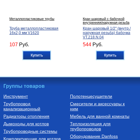
Металлопластиковые трубы
Кран шаровый с бабочкой
внутренняя/наружная резьба
Труба металлопластиковая
Кран шаровый 1/2" (внутр./
16х2,0 мм V1620
наружная резьба) бабочка
VT.218.N.04
107
Руб.
544
Руб.
Купить
Купить
Группы товаров
Инструмент
Полотенцесушители
Трубопровод
Смесители и аксессуары к
Насосы для скважин
Расширительные баки для
канализационный
ним
водоснабжения
ПОГРУЖНОЙ НАСОС БЦПЭ
Бак расширительный для
Радиаторы отопления
Мебель для ванной комнаты
0,5-16 У КАБЕЛЬ 16 м (400 Вт,
водоснабжения 50 л 50V
60 л/мин, напор 27 м, D 105
Дымоходы для котлов
Теплоизоляция для
мм)
трубопроводов
15 990
Руб.
7 400
Руб.
Трубопроводные системы
Оборудование Danfoss
Комплектующие для котлов