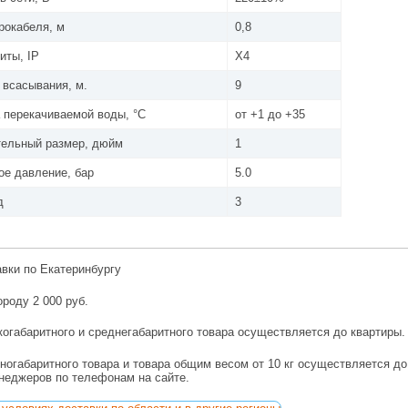
рокабеля, м
0,8
иты, IP
X4
 всасывания, м.
9
 перекачиваемой воды, °С
от +1 до +35
тельный размер, дюйм
1
е давление, бар
5.0
д
3
авки по Екатеринбургу
ороду 2 000 руб.
огабаритного и среднегабаритного товара осуществляется до квартиры.
ногабаритного товара и товара общим весом от 10 кг осуществляется д
енеджеров по телефонам на сайте.