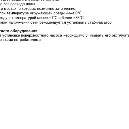
с без расхода воды.
 в местах, в которых возможно затопление.
при температуре окружающей среды ниже 0°С.
воду с температурой менее +1°С и более +35°С.
ьном напряжении сети рекомендуется установить стабилизатор.
сного оборудования
и установке поверхностного насоса необходимо учитывать его эксплуат
нечными потребителями.