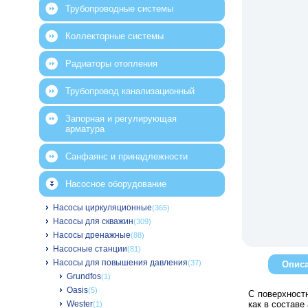
Трубопроводные системы
Коллекторные системы
Радиаторы отопления
Трубопровод канализационный
Запорная и регулирующая
арматура
Санфаянс и принадлежности
Насосное оборудование
Насосы циркуляционные
(365)
Насосы для скважин
(309)
Насосы дренажные
(88)
Насосные станции
(81)
Насосы для повышения давления
(37)
Опис
Grundfos
(1)
Oasis
(5)
С поверхност
Wester
как в составе
(1)