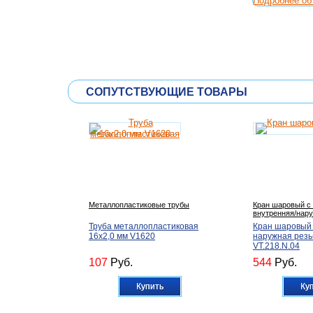
Подробнее об 
СОПУТСТВУЮЩИЕ ТОВАРЫ
Металлопластиковые трубы
Кран шаровый с
внутренняя/нару
Труба металлопластиковая
Кран шаровый 1
16х2,0 мм V1620
наружная резь
VT.218.N.04
107
Руб.
544
Руб.
Купить
Ку