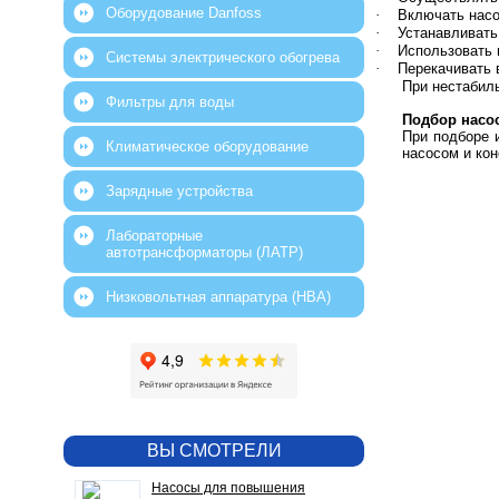
Оборудование Danfoss
·
Включать насо
·
Устанавливать
·
Использовать 
Системы электрического обогрева
·
Перекачивать 
При нестабил
Фильтры для воды
Подбор насо
При подборе 
Климатическое оборудование
насосом и ко
Зарядные устройства
Лабораторные
автотрансформаторы (ЛАТР)
Низковольтная аппаратура (НВА)
ВЫ СМОТРЕЛИ
Насосы для повышения