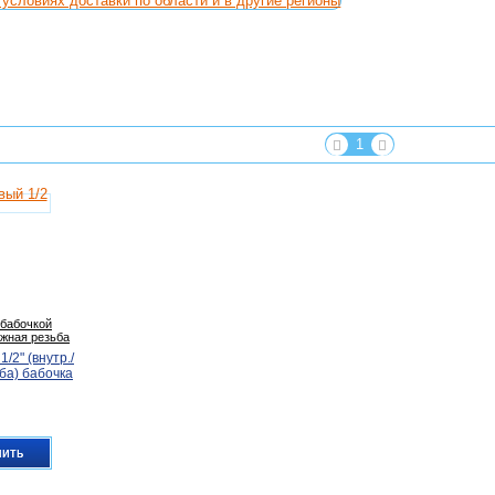
условиях доставки по области и в другие регионы
1
 бабочкой
жная резьба
/2" (внутр./
ба) бабочка
пить