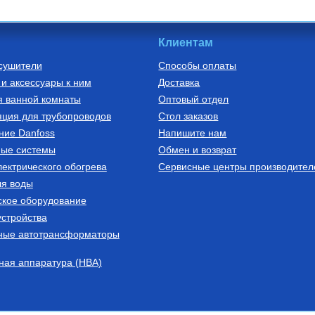
Клиентам
сушители
Способы оплаты
и аксессуары к ним
Доставка
 баки для
я ванной комнаты
Оптовый отдел
ельный для
 50 л 50V
ция для трубопроводов
Стол заказов
ние Danfoss
Напишите нам
ные системы
Обмен и возврат
ектрического обогрева
пить
Сервисные центры производител
ля воды
ское оборудование
стройства
ные автотрансформаторы
ная аппаратура (НВА)