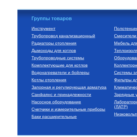
Группы товаров
Инструмент
Полотенце
Трубопровод канализационный
Смесители 
Насосы для скважин
Расширительные
водоснабжения
Радиаторы отопления
Мебель дл
ПОГРУЖНОЙ НАСОС БЦПЭ
Бак расширит
Дымоходы для котлов
0,5-16 У КАБЕЛЬ 16 м (400 Вт,
водоснабжения
Теплоизоля
60 л/мин, напор 27 м, D 105
Трубопроводные системы
Оборудова
мм)
15 990
Руб.
7 400
Руб.
Комплектующие для котлов
Коллектор
Водонагреватели и бойлеры
Купить
Системы эл
Ку
Котлы отопления
Фильтры д
Запорная и регулирующая арматура
Климатиче
Санфаянс и принадлежности
Зарядные у
Насосное оборудование
Лаборатор
(ЛАТР)
Счетчики и измерительные приборы
Низковольт
Баки расширительные