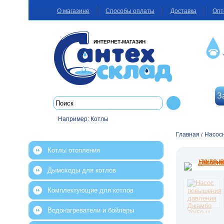
О магазине
Способы оплаты
Доставка
Опт
ИНТЕРНЕТ-МАГАЗИН
З
Например:
Котлы
Главная
Насос
/
Котлы отопления
Дымоходы для котлов
Комплектующие для котлов
Водонагреватели и бойлеры