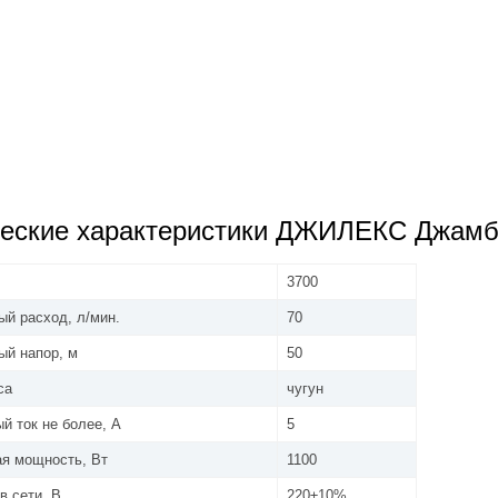
еские характеристики ДЖИЛЕКС Джамбо
3700
й расход, л/мин.
70
й напор, м
50
са
чугун
й ток не более, А
5
я мощность, Вт
1100
в сети, В
220±10%