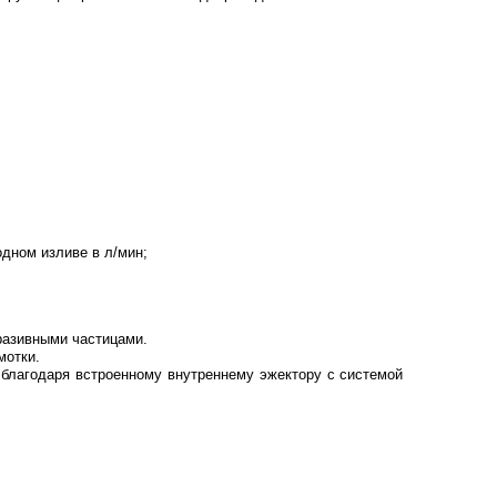
одном изливе в л/мин;
бразивными частицами.
мотки.
благодаря встроенному внутреннему эжектору с системой