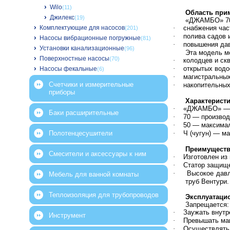
Wilo
(11)
Область при
Джилекс
(19)
«ДЖАМБО» 70/
Комплектующие для насосов
·
снабжения час
(201)
·
полива садов 
Насосы вибрационные погружные
(81)
·
повышения дав
Установки канализационные
(96)
Эта модель м
Поверхностные насосы
(70)
·
колодцев и ск
·
открытых водо
Насосы фекальные
(6)
·
магистральных
Счетчики и измерительные
·
накопительных
приборы
Характерист
·
«ДЖАМБО» — н
Баки расширительные
·
70 — производ
·
50 — максимал
Полотенцесушители
·
Ч (чугун) — м
Преимуществ
Смесители и аксессуары к ним
·
Изготовлен из
·
Статор защище
·
Высокое давл
Мебель для ванной комнаты
труб Вентури.
Теплоизоляция для трубопроводов
Эксплуатаци
Запрещается:
·
Заужать внутр
Инструмент
·
Превышать ма
·
Осуществлять 