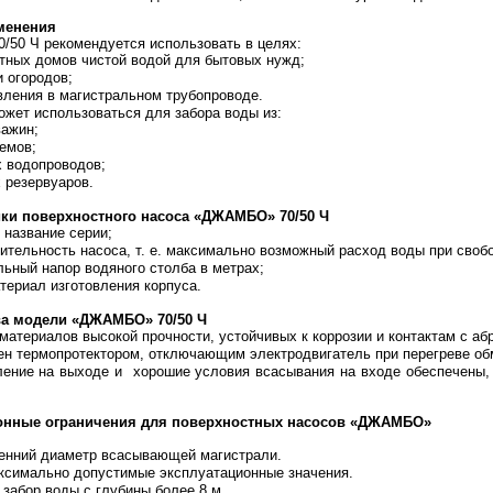
менения
50 Ч рекомендуется использовать в целях:
тных домов чистой водой для бытовых нужд;
и огородов;
ления в магистральном трубопроводе.
ожет использоваться для забора воды из:
важин;
емов;
 водопроводов;
 резервуаров.
ики поверхностного насоса «ДЖАМБО» 70/50 Ч
азвание серии;
ительность насоса, т. е. максимально возможный расход воды при своб
ьный напор водяного столба в метрах;
атериал изготовления корпуса.
а модели «ДЖАМБО» 70/50 Ч
 материалов высокой прочности, устойчивых к коррозии и контактам с а
н термопротектором, отключающим электродвигатель при перегреве об
ение на выходе и хорошие условия всасывания на входе обеспечены, 
онные ограничения для поверхностных насосов «ДЖАМБО»
енний диаметр всасывающей магистрали.
ксимально допустимые эксплуатационные значения.
забор воды с глубины более 8 м.