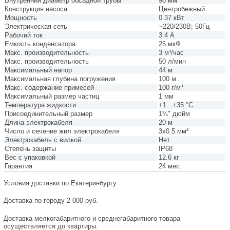
Внутренний диаметр обсадной трубы
98 мм
Конструкция насоса
Центробежный
Мощность
0.37 кВт
Электрическая сеть
~220/230В; 50Гц
Рабочий ток
3.4 А
Емкость конденсатора
25 мкФ
Макс. производительность
3 м³/час
Макc. производительность
50 л/мин
Максимальный напор
44 м
Максимальная глубина погружения
100 м
Макс. содержание примесей
100 г/м³
Максимальный размер частиц
1 мм
Температура жидкости
+1...+35 °С
Присоединительный размер
1¼" дюйм
Длина электрокабеля
20 м
Число и сечение жил электрокабеля
3х0.5 мм²
Электрокабель с вилкой
Нет
Степень защиты
IP68
Вес с упаковкой
12.6 кг
Гарантия
24 мес.
Условия доставки по Екатеринбургу
Доставка по городу 2 000 руб.
Доставка мелкогабаритного и среднегабаритного товара
осуществляется до квартиры.