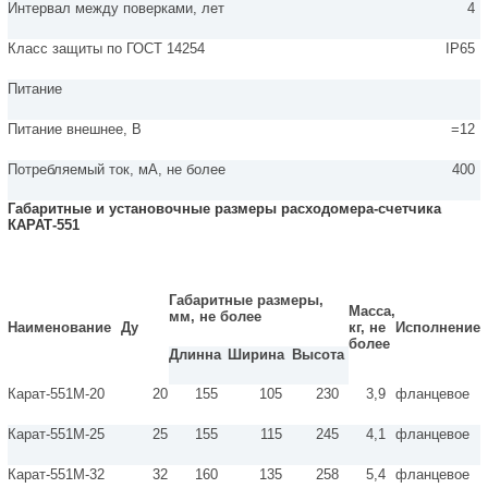
Интервал между поверками, лет
4
Класс защиты по ГОСТ 14254
IP65
Питание
Питание внешнее, В
=12
Потребляемый ток, мА, не более
400
Габаритные и установочные размеры расходомера-счетчика
КАРАТ-551
Габаритные размеры,
Масса,
мм, не более
Наименование
Ду
кг, не
Исполнение
более
Длинна
Ширина
Высота
Карат-551М-20
20
155
105
230
3,9
фланцевое
Карат-551М-25
25
155
115
245
4,1
фланцевое
Карат-551М-32
32
160
135
258
5,4
фланцевое