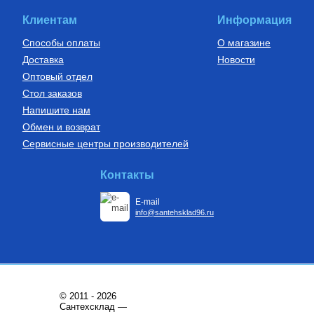
895
Руб.
Клиентам
Информация
Купить
Способы оплаты
О магазине
Доставка
Новости
Оптовый отдел
Стол заказов
Напишите нам
Обмен и возврат
Сервисные центры производителей
Контакты
E-mail
info@santehsklad96.ru
© 2011 - 2026
Сантехсклад —