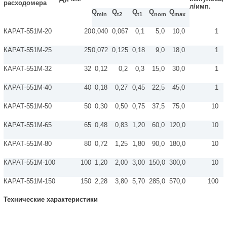
расходомера
л/имп.
Q
Q
Q
Q
Q
min
t2
t1
nom
max
КАРАТ-551М-20
20
0,040
0,067
0,1
5,0
10,0
1
КАРАТ-551М-25
25
0,072
0,125
0,18
9,0
18,0
1
КАРАТ-551М-32
32
0,12
0,2
0,3
15,0
30,0
1
КАРАТ-551М-40
40
0,18
0,27
0,45
22,5
45,0
1
КАРАТ-551М-50
50
0,30
0,50
0,75
37,5
75,0
10
КАРАТ-551М-65
65
0,48
0,83
1,20
60,0
120,0
10
КАРАТ-551М-80
80
0,72
1,25
1,80
90,0
180,0
10
КАРАТ-551М-100
100
1,20
2,00
3,00
150,0
300,0
10
КАРАТ-551М-150
150
2,28
3,80
5,70
285,0
570,0
100
Технические характеристики