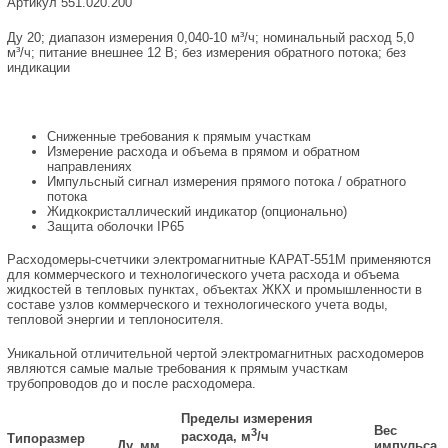
Артикул 551.020.200
Ду 20; диапазон измерения 0,040-10 м³/ч; номинальный расход 5,0
м³/ч; питание внешнее 12 В; без измерения обратного потока; без
индикации
Сниженные требования к прямым участкам
Измерение расхода и объема в прямом и обратном
направлениях
Импульсный сигнал измерения прямого потока / обратного
потока
Жидкокристаллический индикатор (опционально)
Защита оболочки IP65
Расходомеры-счетчики электромагнитные КАРАТ-551М применяются
для коммерческого и технологического учета расхода и объема
жидкостей в тепловых пунктах, объектах ЖКХ и промышленности в
составе узлов коммерческого и технологического учета воды,
тепловой энергии и теплоносителя.
Уникальной отличительной чертой электромагнитных расходомеров
являются самые малые требования к прямым участкам
трубопроводов до и после расходомера.
Пределы измерения
Вес
3
расхода, м
/ч
Типоразмер
Ду, мм
импульса,