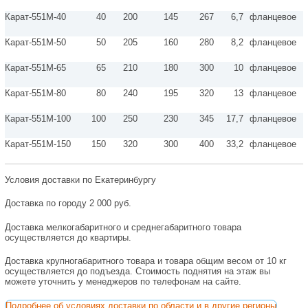
Карат-551М-40
40
200
145
267
6,7
фланцевое
Карат-551М-50
50
205
160
280
8,2
фланцевое
Карат-551М-65
65
210
180
300
10
фланцевое
Карат-551М-80
80
240
195
320
13
фланцевое
Карат-551М-100
100
250
230
345
17,7
фланцевое
Карат-551М-150
150
320
300
400
33,2
фланцевое
Условия доставки по Екатеринбургу
Доставка по городу 2 000 руб.
Доставка мелкогабаритного и среднегабаритного товара
осуществляется до квартиры.
Доставка крупногабаритного товара и товара общим весом от 10 кг
осуществляется до подъезда. Стоимость поднятия на этаж вы
можете уточнить у менеджеров по телефонам на сайте.
Подробнее об условиях доставки по области и в другие регионы