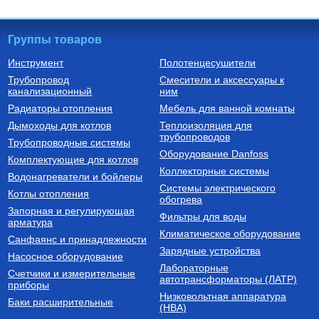
Группы товаров
Инструмент
Полотенцесушители
Трубопровод
Смесители и аксессуары к
Радиаторы алюминиевые
Трубы из сшитого полиэтилена
канализационный
ним
РАДИАТОР АЛЮМИНИЕВЫЙ
Труба из сшитого
Радиаторы отопления
Мебель для ванной комнаты
Optima 500/80/1
полиэтилена с кислородным
слоем PE-Xa/EVOH 16х2,0
Дымоходы для котлов
Теплоизоляция для
SPX-0002-001620
трубопроводов
740
Руб.
149
Руб.
Трубопроводные системы
Оборудование Danfoss
Комплектующие для котлов
Купить
Купить
Коллекторные системы
Водонагреватели и бойлеры
Системы электрического
Котлы отопления
обогрева
Запорная и регулирующая
Фильтры для воды
арматура
Климатическое оборудование
Санфаянс и принадлежности
Зарядные устройства
Насосное оборудование
Лабораторные
Счетчики и измерительные
Фильтры сетчатые из цветных
автотрансформаторы (ЛАТР)
приборы
сплавов
Низковольтная аппаратура
Фильтр сетчатый 500 мкр. 3/4'',
Баки расширительные
(НВА)
SFW-0001-000020