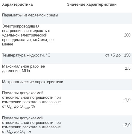
Характеристика
Значение характеристики
Параметры измеряемой среды
Электропроводящая
неагрессивная жидкость с
удельной электрической
200
проводимостью, мкСм/м, не
менее
Температура жидкости, °С
от +5 до +150
Максимальное рабочее
2,5
давление, МПа
Метрологические характеристики
Пределы допускаемой
относительной погрешности при
±1,0
измерении расхода в диапазоне
от Q
до Q
, %
t1
max
Пределы допускаемой
относительной погрешности при
±2,0
измерении расхода в диапазоне
от Q
до Q
, %
t2
t1