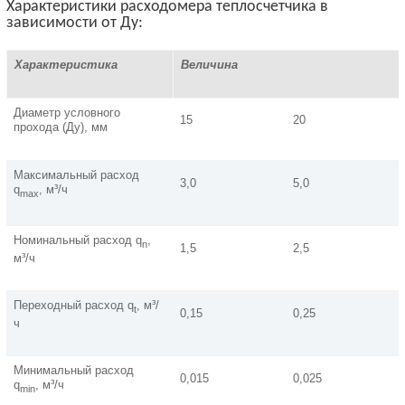
Характеристики расходомера теплосчетчика в
зависимости от Ду:
Характеристика
Величина
Диаметр условного
15
20
прохода (Ду), мм
Максимальный расход
3,0
5,0
q
, м³/ч
max
Номинальный расход q
,
n
1,5
2,5
м³/ч
Переходный расход q
, м³/
t
0,15
0,25
ч
Минимальный расход
0,015
0,025
q
, м³/ч
min