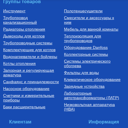
Группы товаров
Инструмент
Полотенцесушители
Трубопровод
Смесители и аксессуары к
Насосы циркуляционные
Котлы газовые настенные
канализационный
ним
Насос циркуляционный
Котел газовый двухконтурный
Радиаторы отопления
Мебель для ванной комнаты
Циркуль 25/40 (1х220В;
DELUXE C COAXIAL 24K
0,07кВт)
Дымоходы для котлов
Теплоизоляция для
трубопроводов
2 650
Руб.
47 740
Руб.
Трубопроводные системы
Оборудование Danfoss
Комплектующие для котлов
Купить
Купить
Коллекторные системы
Водонагреватели и бойлеры
Системы электрического
Котлы отопления
обогрева
Запорная и регулирующая
Фильтры для воды
арматура
Климатическое оборудование
Санфаянс и принадлежности
Зарядные устройства
Насосное оборудование
Лабораторные
Счетчики и измерительные
Трубы из сшитого полиэтилена
автотрансформаторы (ЛАТР)
приборы
Низковольтная аппаратура
Труба напорная из сшитого
Баки расширительные
(НВА)
полиэтилена с барьерным
слоем EVOH, тип PE-Xa
16(2.2) бухта 200 м,
14 600
Руб.
VA1622.3.C.200
Клиентам
Информация