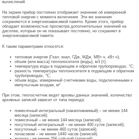
вычислений.
На экране прибор постоянно отображает значение об измеренной
тепловой энергии с момента включения. Эти же значения
сохраняются в энергонезависимой памяти. Кроме этого, прибор
обладает возможностью просмотра дополнительных значений на
дисплее, которые он не показывает постоянно, но сохраняет в
энергонезависимой памяти.
К таким параметрами относятся:
тепловая энергия (Гкал, ккал, ГДж, МДж, МВт·ч, кВт·ч);
объем (или масса) теплоносителя (воды), м3 (т);
температура воды в подающем и обратном трубопроводах, °С;
разность температуры теплоносителя в подающем и обратном
трубопроводах, °С;
объем воды, измеренный счетчиками воды, подключенными к
импульсным входам, м³
При этом, теплосчетчик ведет архивы данных значений, количество
архивных записей зависит от типа периода:
помесячный интегральный (накапливаемый) – не менее 144
месяца (записей);
помесячный – не менее 144 месяца (записей);
посуточный интегральный – не менее 400 суток (записей);
посуточный – не менее 460 суток (записей);
почасовом – не менее 1440 часов (записей).
журнал - не менее 256 событий (записей).