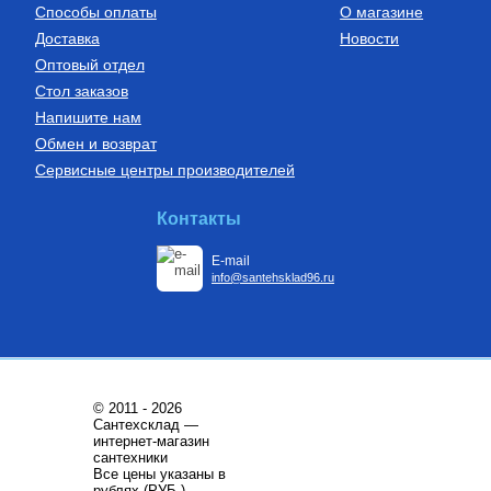
Купить
Способы оплаты
О магазине
Доставка
Новости
Оптовый отдел
Стол заказов
Напишите нам
Обмен и возврат
Сервисные центры производителей
Контакты
E-mail
info@santehsklad96.ru
© 2011 - 2026
Сантехсклад —
интернет-магазин
сантехники
Все цены указаны в
рублях (РУБ.)