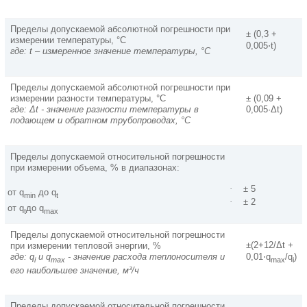
Пределы допускаемой абсолютной погрешности при
± (0,3 +
измерении температуры, °C
⋅
0,005
t)
где: t – измеренное значение температуры, °С
Пределы допускаемой абсолютной погрешности при
измерении разности температуры, °C
± (0,09 +
где: Δt - значение разности температуры в
0,005·Δt)
подающем и обратном трубопроводах, °С
Пределы допускаемой относительной погрешности
при измерении объема, % в диапазонах:
·
± 5
от q
до q
min
t
·
± 2
от q
до q
t
max
Пределы допускаемой относительной погрешности
±(2+12/Δt +
при измерении тепловой энергии, %
⋅
где: q
и q
- значение расхода теплоносителя и
0,01
q
/q
)
i
max
max
i
его наибольшее значение, м³/ч
Пределы допускаемой относительной погрешности