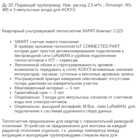
Ду 20; Подающий трубопровод; Ном. расход 2,5 м³/ч.; Оптопорт; RS-
485 и 3 импульсных входа для АСКУЭ.
Квартирный ультразвуковой теплосчетчик КАРАТ-Компакт 2-223
SMART счетчик нового поколения.
В приборе заложена технология IoT CONNECTED PART,
которая дает простое автоматизированное подключение к
беспроводной сети LoRaWAN и удобное подключение
теплосчетчиков к IOT – сервисам.
Увеличенный объем и структурированность архивов -
возможность передавать в сетях АСКУЭ мгновенные значения
интеграторов, часовые, суточные и месячные архивные записи.
Ультразвуковой принцип измерения обеспечивает отсутствие
потерь давления на измерительном участке.
Межповерочный интервал — 5 лет.
Гарантийный срок — 5 лет.
Опционально: 3 входа для импульсных сигналов от счетчиков
воды или электросчетчиков.
Опционально: выходной интерфейс M-Bus, либо LoRaWAN, для
подключения к системам удаленного сбора данных.
Теплосчетчик предназначен для квартир с горизонтальной разводкой
отопления. Устройство не предназначено для монтажа на каждый
радиатор отопления отдельно, т.к. разница температур между
входящим и выходящим трубопроводами слишком мала для