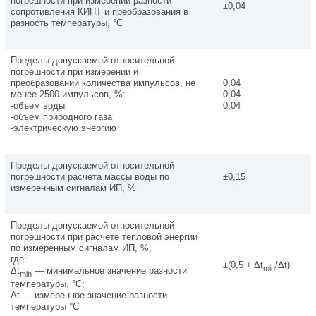
погрешности при измерении разности
±0,04
сопротивления КИПТ и преобразования в
разность температуры, °С
Пределы допускаемой относительной
погрешности при измерении и
преобразовании количества импульсов, не
0,04
менее 2500 импульсов, %:
0,04
-объем воды
0,04
-объем природного газа
-электрическую энергию
Пределы допускаемой относительной
погрешности расчета массы воды по
±0,15
измеренным сигналам ИП, %
Пределы допускаемой относительной
погрешности при расчете тепловой энергии
по измеренным сигналам ИП, %,
где:
±(0,5 + Δt
/Δt)
min
Δt
— минимальное значение разности
min
температуры, °С;
Δt — измеренное значение разности
температуры °С