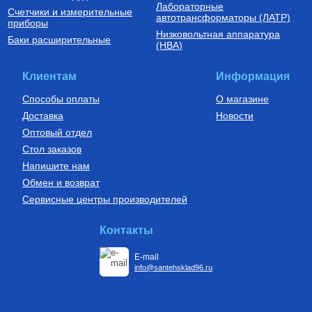
Лабораторные
Счетчики и измерительные
Трубы из сшитого полиэтилена
автотрансформаторы (ЛАТР)
приборы
Низковольтная аппаратура
Труба напорная из сшитого
Баки расширительные
(НВА)
полиэтилена с барьерным
слоем EVOH, тип PE-Xa
16(2.2) бухта 200 м,
14 600
Руб.
VA1622.3.C.200
Клиентам
Информация
Купить
Способы оплаты
О магазине
Доставка
Новости
Оптовый отдел
Стол заказов
Напишите нам
Обмен и возврат
Сервисные центры производителей
Контакты
E-mail
info@santehsklad96.ru