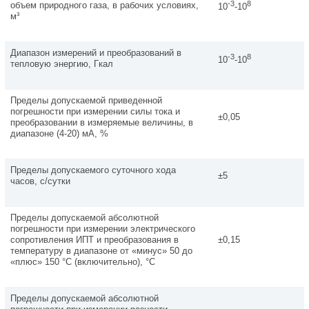
-3
8
объем природного газа, в рабочих условиях,
10
-10
м³
Диапазон измерений и преобразований в
-3
8
10
-10
тепловую энергию, Гкал
Пределы допускаемой приведенной
погрешности при измерении силы тока и
±0,05
преобразовании в измеряемые величины, в
диапазоне (4-20) мА, %
Пределы допускаемого суточного хода
±5
часов, с/сутки
Пределы допускаемой абсолютной
погрешности при измерении электрического
сопротивления ИПТ и преобразования в
±0,15
температуру в диапазоне от «минус» 50 до
«плюс» 150 °С (включительно), °С
Пределы допускаемой абсолютной