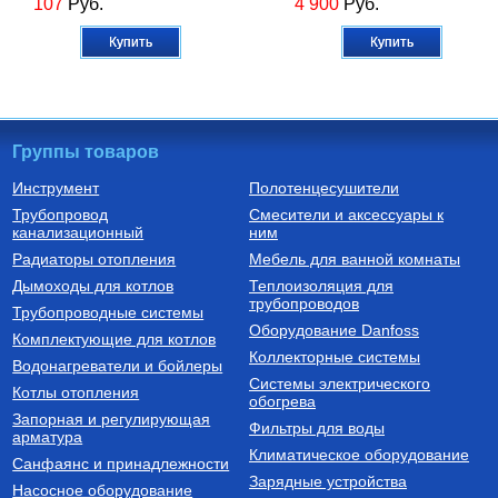
107
Руб.
4 900
Руб.
Купить
Купить
Группы товаров
Инструмент
Полотенцесушители
Трубопровод
Смесители и аксессуары к
Насосы циркуляционные
Котлы газовые настенные
канализационный
ним
Насос циркуляционный
Котел газовый двухконтурный
Радиаторы отопления
Мебель для ванной комнаты
Циркуль 25/40 (1х220В;
DELUXE C COAXIAL 24K
0,07кВт)
Дымоходы для котлов
Теплоизоляция для
трубопроводов
2 650
Руб.
47 740
Руб.
Трубопроводные системы
Оборудование Danfoss
Комплектующие для котлов
Купить
Купить
Коллекторные системы
Водонагреватели и бойлеры
Системы электрического
Котлы отопления
обогрева
Запорная и регулирующая
Фильтры для воды
арматура
Климатическое оборудование
Санфаянс и принадлежности
Зарядные устройства
Насосное оборудование