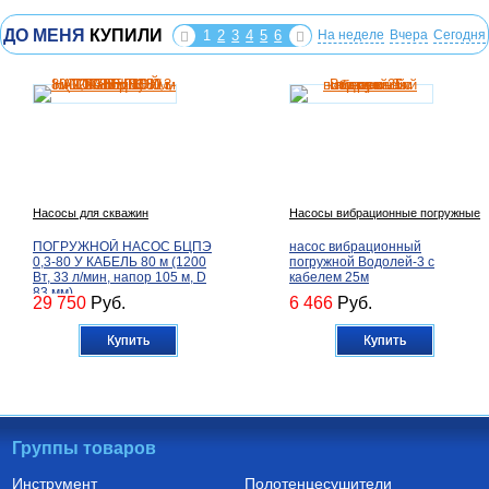
ДО МЕНЯ
КУПИЛИ
1
2
3
4
5
6
На неделе
Вчера
Сегодня
Насосы для скважин
Насосы вибрационные погружные
ПОГРУЖНОЙ НАСОС БЦПЭ
насос вибрационный
0,3-80 У КАБЕЛЬ 80 м (1200
погружной Водолей-3 с
Вт, 33 л/мин, напор 105 м, D
кабелем 25м
83 мм)
29 750
Руб.
6 466
Руб.
Купить
Купить
Группы товаров
Инструмент
Полотенцесушители