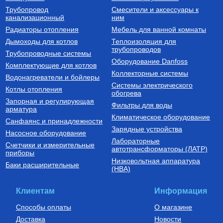
Трубопровод
Смесители и аксессуары к
Бойлеры (водонагреватели
Трубы из сшитого полиэтилена
канализационный
косвенного нагрева)
ним
Водонагреватель косвенного
Труба напорная из сшитого
Радиаторы отопления
Мебель для ванной комнаты
нагрева напольный из
полиэтилена с барьерным
нержавеющей стали STINOX F
слоем EVOH, тип PE-Xa
Дымоходы для котлов
Теплоизоляция для
500 л., арт.: 805F0050
16(2.2) бухта 100 м,
трубопроводов
127 190
Руб.
7 300
Руб.
Трубопроводные системы
VA1622.3.C.100
Оборудование Danfoss
Комплектующие для котлов
Купить
Купить
Коллекторные системы
Водонагреватели и бойлеры
Системы электрического
Котлы отопления
обогрева
Запорная и регулирующая
Фильтры для воды
арматура
Климатическое оборудование
Санфаянс и принадлежности
Зарядные устройства
Насосное оборудование
Лабораторные
Счетчики и измерительные
Котлы газовые настенные
Дымоходы для котлов DN 80
автотрансформаторы (ЛАТР)
приборы
(традиционные)
Низковольтная аппаратура
Котел газовый настенный
Элемент дымохода DN80
Баки расширительные
(НВА)
одноконтурный Vitabel HF 32
труба 2000 мм п/м
63 890
Руб.
5 254
Руб.
Клиентам
Информация
Купить
Купить
Способы оплаты
О магазине
Доставка
Новости