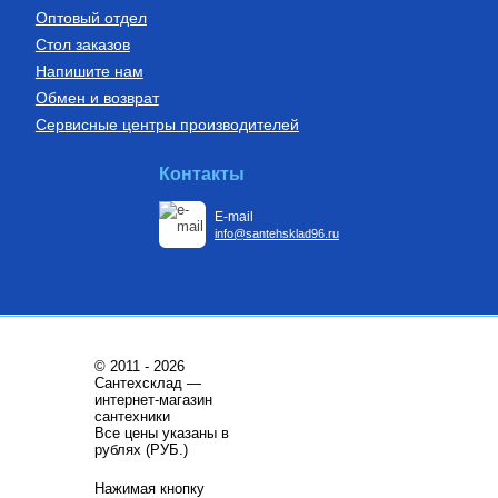
Оптовый отдел
Стол заказов
Напишите нам
Обмен и возврат
Сервисные центры производителей
Бойлеры (водонагреватели
Установки канализационные
косвенного нагрева)
Водонагреватель косвенного
Установка канализационная
Контакты
нагрева напольный из
SANIDOUCHE
нержавеющей стали STINOX F
200 л., арт.: 805F0020
E-mail
68 209
Руб.
33 170
Руб.
info@santehsklad96.ru
Купить
Купить
© 2011 - 2026
Сантехсклад —
интернет-магазин
сантехники
Все цены указаны в
Трубы из сшитого полиэтилена
Котлы газовые настенные
рублях (РУБ.)
Труба напорная из сшитого
Котёл газовый настенный
Нажимая кнопку
полиэтилена с барьерным
двухконтурный ГЕПАРД