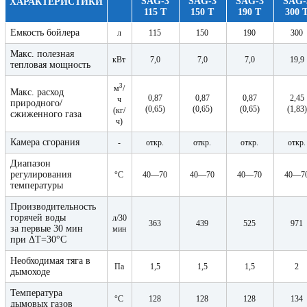
SAG-3
SAG-3
SAG-3
SAG-
ХАРАКТЕРИСТИКИ
115 T
150 T
190 T
300 
Емкость бойлера
л
115
150
190
300
Макс. полезная
кВт
7,0
7,0
7,0
19,9
тепловая мощность
3
м
/
Макс. расход
0,87
0,87
0,87
2,45
ч
природного/
(0,65)
(0,65)
(0,65)
(1,83)
(кг/
сжиженного газа
ч)
Камера сгорания
-
откр.
откр.
откр.
откр.
Диапазон
регулирования
°С
40—70
40—70
40—70
40—7
температуры
Производительность
горячей воды
л/30
363
439
525
971
за первые 30 мин
мин
при ΔТ=30°С
Необходимая тяга в
Па
1,5
1,5
1,5
2
дымоходе
Температура
°С
128
128
128
134
дымовых газов