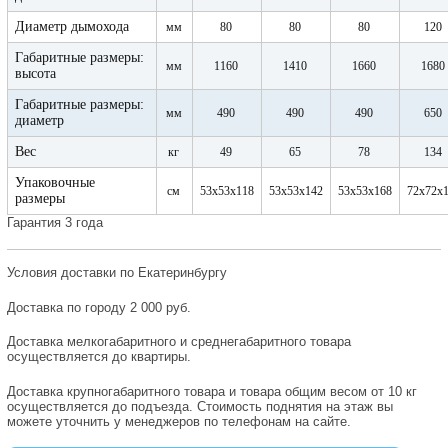
Диаметр дымохода
мм
80
80
80
120
Габаритные размеры:
мм
1160
1410
1660
1680
высота
Габаритные размеры:
мм
490
490
490
650
диаметр
Вес
кг
49
65
78
134
Упаковочные
см
53x53x118
53x53x142
53x53x168
72x72x
размеры
Гарантия 3 года
Условия доставки по Екатеринбургу
Доставка по городу 2 000 руб.
Доставка мелкогабаритного и среднегабаритного товара
осуществляется до квартиры.
Доставка крупногабаритного товара и товара общим весом от 10 кг
осуществляется до подъезда. Стоимость поднятия на этаж вы
можете уточнить у менеджеров по телефонам на сайте.