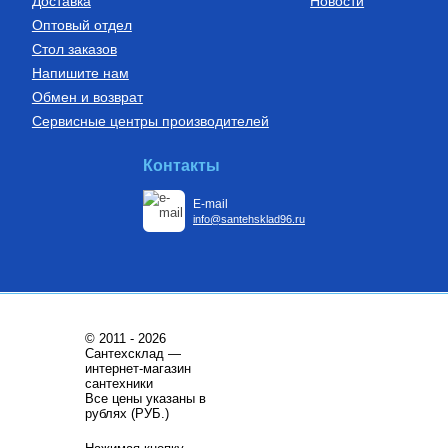
Доставка
Новости
Оптовый отдел
Стол заказов
Напишите нам
Обмен и возврат
Сервисные центры производителей
Бойлеры (водонагреватели
Установки канализационные
косвенного нагрева)
Водонагреватель косвенного
Установка канализационная
Контакты
нагрева напольный из
SANIDOUCHE
нержавеющей стали STINOX F
200 л., арт.: 805F0020
E-mail
68 209
Руб.
33 170
Руб.
info@santehsklad96.ru
Купить
Купить
© 2011 - 2026
Сантехсклад —
интернет-магазин
сантехники
Все цены указаны в
Трубы из сшитого полиэтилена
Котлы газовые настенные
рублях (РУБ.)
Труба напорная из сшитого
Котёл газовый настенный