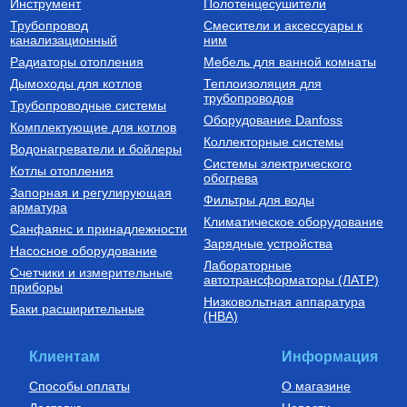
Инструмент
Полотенцесушители
Трубопровод
Смесители и аксессуары к
Бойлеры (водонагреватели
Трубы из сшитого полиэтилена
канализационный
косвенного нагрева)
ним
Водонагреватель косвенного
Труба напорная из сшитого
Радиаторы отопления
Мебель для ванной комнаты
нагрева напольный из
полиэтилена с барьерным
нержавеющей стали STINOX F
слоем EVOH, тип PE-Xa
Дымоходы для котлов
Теплоизоляция для
500 л., арт.: 805F0050
16(2.2) бухта 100 м,
трубопроводов
127 190
Руб.
7 300
Руб.
Трубопроводные системы
VA1622.3.C.100
Оборудование Danfoss
Комплектующие для котлов
Купить
Купить
Коллекторные системы
Водонагреватели и бойлеры
Системы электрического
Котлы отопления
обогрева
Запорная и регулирующая
Фильтры для воды
арматура
Климатическое оборудование
Санфаянс и принадлежности
Зарядные устройства
Насосное оборудование
Лабораторные
Счетчики и измерительные
Котлы газовые настенные
Дымоходы для котлов DN 80
автотрансформаторы (ЛАТР)
приборы
(традиционные)
Низковольтная аппаратура
Котел газовый настенный
Элемент дымохода DN80
Баки расширительные
(НВА)
одноконтурный Vitabel HF 32
труба 2000 мм п/м
63 890
Руб.
5 254
Руб.
Клиентам
Информация
Купить
Купить
Способы оплаты
О магазине