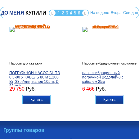
ДО МЕНЯ
КУПИЛИ
1
2
3
4
5
6
На неделе
Вчера
Сегодня
Насосы для скважин
Насосы вибрационные погружные
ПОГРУЖНОЙ НАСОС БЦПЭ
насос вибрационный
0,3-80 У КАБЕЛЬ 80 м (1200
погружной Водолей-3 с
Вт, 33 л/мин, напор 105 м, D
кабелем 25м
83 мм)
29 750
Руб.
6 466
Руб.
Купить
Купить
Группы товаров