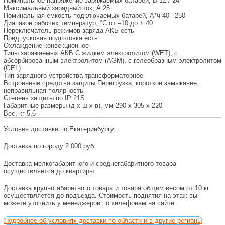
Номинальное напряжение заряжаемых батарей, В
12 / 24
Максимальный зарядный ток, А
25
Номинальная емкость подключаемых батарей, А*ч
40 –250
Диапазон рабочих температур, °С
от –10 до + 40
Переключатель режимов заряда АКБ
есть
Предпусковая подготовка
есть
Охлаждение
конвекционное
Типы заряжаемых АКБ
С жидким электролитом (WET), с
абсорбированным электролитом (AGM), с гелеобразным электролитом
(GEL)
Тип зарядного устройства
трансформаторное
Встроенные средства защиты
Перегрузка, короткое замыкание,
неправильная полярность
Степень защиты по IP
21S
Габаритные размеры (д х ш х в), мм
290 х 305 х 220
Вес, кг
5,6
Условия доставки по Екатеринбургу
Доставка по городу 2 000 руб.
Доставка мелкогабаритного и среднегабаритного товара
осуществляется до квартиры.
Доставка крупногабаритного товара и товара общим весом от 10 кг
осуществляется до подъезда. Стоимость поднятия на этаж вы
можете уточнить у менеджеров по телефонам на сайте.
Подробнее об условиях доставки по области и в другие регионы