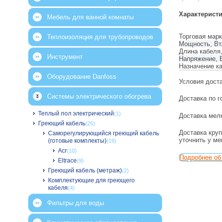
Характерист
Мебель для ванной комнаты
Торговая мар
Теплоизоляция для трубопроводов
Мощность, Вт
Длина кабеля
Инструмент
Напряжение, 
Назначение к
Оборудование Danfoss
Условия дост
Системы электрического обогрева
Доставка по г
Теплый пол электрический
(1)
Доставка мелк
Греющий кабель
(25)
Доставка круп
Саморегулирующийся греющий кабель
уточнить у м
(готовые комплекты)
(19)
Acr
(10)
Подробнее об 
Eltrace
(9)
Греющий кабель (метраж)
(2)
Комплектующие для греющего
кабеля
(4)
Фильтры для воды