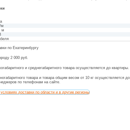
ики
ка
/м
, м
В
абеля
авки по Екатеринбургу
ороду 2 000 руб.
огабаритного и среднегабаритного товара осуществляется до квартиры.
ногабаритного товара и товара общим весом от 10 кг осуществляется д
енеджеров по телефонам на сайте.
условиях доставки по области и в другие регионы