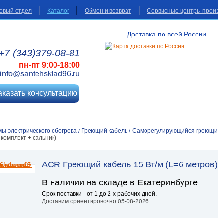
овый отдел
Каталог
Обмен и возврат
Сервисные центры прои
Доставка по всей России
+7 (343)
379
-08
-81
пн-пт 9:00-18:00
info@santehsklad96.ru
аказать консультацию
ы электрического обогрева
Греющий кабель
Саморегулирующийся греющий 
/
/
 комплект + сальник)
ACR Греющий кабель 15 Вт/м (L=6 метров)
В наличии на складе в Екатеринбурге
Срок поставки - от 1 до 2-х рабочих дней.
Доставим ориентировочно 05-08-2026