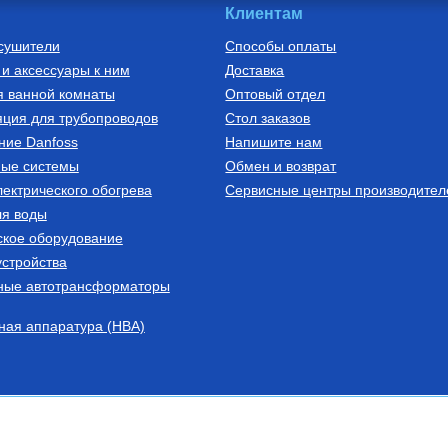
Клиентам
сушители
Способы оплаты
и аксессуары к ним
Доставка
для греющего
я ванной комнаты
Оптовый отдел
ановки кабеля в
 1/2х3/4"
ция для трубопроводов
Стол заказов
ние Danfoss
Напишите нам
ные системы
Обмен и возврат
ектрического обогрева
пить
Сервисные центры производител
ля воды
ское оборудование
стройства
ные автотрансформаторы
ная аппаратура (НВА)