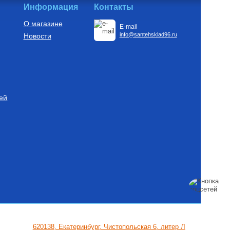
Информация
Контакты
О магазине
E-mail
info@santehsklad96.ru
Новости
ей
620138, Екатеринбург, Чистопольская 6, литер Л