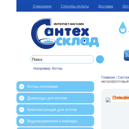
О магазине
Способы оплаты
Доставка
Опт
ИНТЕРНЕТ-МАГАЗИН
З
Например:
Котлы
Главная
Систем
/
метров)(готовый
Котлы отопления
Дымоходы для котлов
Комплектующие для котлов
Водонагреватели и бойлеры