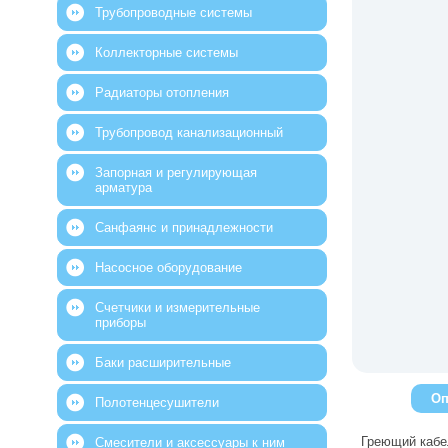
Трубопроводные системы
Коллекторные системы
Радиаторы отопления
Трубопровод канализационный
Запорная и регулирующая
арматура
Санфаянс и принадлежности
Насосное оборудование
Счетчики и измерительные
приборы
Баки расширительные
Оп
Полотенцесушители
Греющий кабел
Смесители и аксессуары к ним