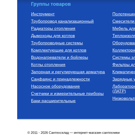
Группы товаров
Инструмент
Полотенце
Трубопровод канализационный
Смесители 
Труба ПНД
Комплектующие 
кабеля
Радиаторы отопления
Мебель дл
Труба ПНД 32х2,4 SDR 13,6
Муфта для уст
Дымоходы для котлов
ПЭ 100 PN10 питьевая, синяя
трубу TRACECO
Теплоизоля
Трубопроводные системы
Оборудова
64
Руб.
950
Руб.
Комплектующие для котлов
Коллектор
Водонагреватели и бойлеры
Купить
Системы эл
Ку
Котлы отопления
Фильтры д
Запорная и регулирующая арматура
Климатиче
Санфаянс и принадлежности
Зарядные у
Насосное оборудование
Лаборатор
(ЛАТР)
Счетчики и измерительные приборы
Низковольт
Баки расширительные
© 2011 - 2026 Сантехсклад — интернет-магазин сантехники