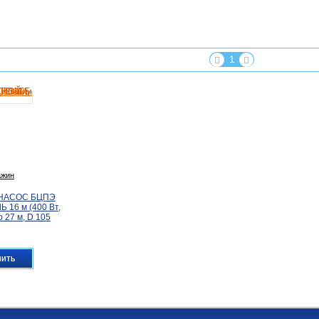
1
ажин
НАСОС БЦПЭ
Ь 16 м (400 Вт,
р 27 м, D 105
пить