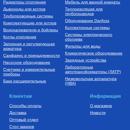
Частотный преобразователь
Котел газовый настенный
Радиаторы отопления
Мебель для ванной комнаты
2200 Вт FIL-10 2,2 кВт
двухконтурный CARES X 24
(инвертор) с датчиком
CF, арт. 3300888
Дымоходы для котлов
Теплоизоляция для
трубопроводов
9 750
Руб.
60 510
Руб.
Трубопроводные системы
Оборудование Danfoss
Комплектующие для котлов
Купить
Купить
Коллекторные системы
Водонагреватели и бойлеры
Системы электрического
Котлы отопления
обогрева
Запорная и регулирующая
Фильтры для воды
арматура
Климатическое оборудование
Санфаянс и принадлежности
Зарядные устройства
Насосное оборудование
Лабораторные
Счетчики и измерительные
Установки канализационные
Бойлеры (водонагреватели
автотрансформаторы (ЛАТР)
приборы
косвенного нагрева)
Низковольтная аппаратура
Установка канализационная
Водонагреватель (бойлер)
Баки расширительные
(НВА)
SANIVORT 405 М (боковой
UBC 150
вход)
14 390
Руб.
61 380
Руб.
Клиентам
Информация
Купить
Купить
Способы оплаты
О магазине
Доставка
Новости
Оптовый отдел
Стол заказов