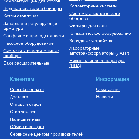
Комплектующие для котлов
Купить
Купить
Коллекторные системы
Водонагреватели и бойлеры
Системы электрического
Котлы отопления
обогрева
Запорная и регулирующая
Фильтры для воды
арматура
Климатическое оборудование
Санфаянс и принадлежности
Зарядные устройства
Насосное оборудование
Лабораторные
Счетчики и измерительные
Котлы газовые настенные
Дымоходы для котлов DN 80
автотрансформаторы (ЛАТР)
приборы
(традиционные)
Низковольтная аппаратура
Котел газовый настенный
Элемент дымохода DN80
Баки расширительные
(НВА)
одноконтурный Vitabel HF 32
труба 2000 мм п/м
63 890
Руб.
5 254
Руб.
Клиентам
Информация
Купить
Купить
Способы оплаты
О магазине
Доставка
Новости
Оптовый отдел
Стол заказов
Напишите нам
Обмен и возврат
Сервисные центры производителей
Бойлеры (водонагреватели
Установки канализационные