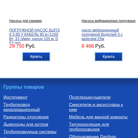
Насосы для скважин
Насосы вибрационные погружные
ПОГРУЖНОЙ НАСОС БЦПЭ
насос вибрационный
0,3-80 У КАБЕЛЬ 80 м (1200
погружной Водолей-3 с
Вт, 33 л/мин, напор 105 м, D
кабелем 25м
83 мм)
29 750
Руб.
6 466
Руб.
Купить
Купить
Группы товаров
Инструмент
Полотенцесушители
Трубопровод
Смесители и аксессуары к
Бойлеры (водонагреватели
Трубы из сшитого полиэтилена
канализационный
косвенного нагрева)
ним
Водонагреватель косвенного
Труба напорная из сшитого
Радиаторы отопления
Мебель для ванной комнаты
нагрева напольный из
полиэтилена с барьерным
нержавеющей стали STINOX F
слоем EVOH, тип PE-Xa
Дымоходы для котлов
Теплоизоляция для
500 л., арт.: 805F0050
16(2.2) бухта 100 м,
трубопроводов
127 190
Руб.
7 300
Руб.
Трубопроводные системы
VA1622.3.C.100
Оборудование Danfoss