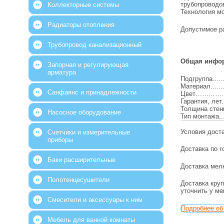
трубопроводов
Коллекторные системы
Технология мо
Радиаторы отопления
Допустимое ра
Трубопровод канализационный
Общая инфо
Запорная и регулирующая
арматура
Подгруппа.........
Материал..........
Санфаянс и принадлежности
Цвет……………………
Гарантия, лет......
Толщина стенки, мм
Насосное оборудование
Тип монтажа.......
Условия дост
Счетчики и измерительные
приборы
Доставка по г
Баки расширительные
Доставка мелк
Полотенцесушители
Доставка круп
уточнить у м
Смесители и аксессуары к ним
Подробнее об 
Мебель для ванной комнаты