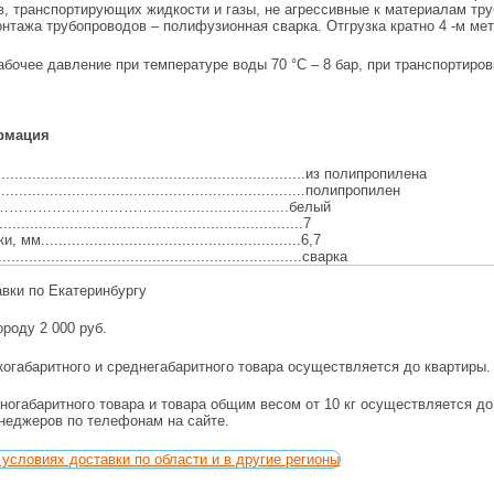
, транспортирующих жидкости и газы, не агрессивные к материалам тру
нтажа трубопроводов – полифузионная сварка. Отгрузка кратно 4 -м мет
бочее давление при температуре воды 70 °C – 8 бар, при транспортиров
рмация
..................................................................из полипропилена
..................................................................полипропилен
…………………...............................белый
................................................................7
...........................................................6,7
................................................................сварка
авки по Екатеринбургу
ороду 2 000 руб.
огабаритного и среднегабаритного товара осуществляется до квартиры.
ногабаритного товара и товара общим весом от 10 кг осуществляется д
енеджеров по телефонам на сайте.
условиях доставки по области и в другие регионы