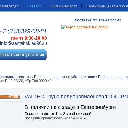
овый отдел
Каталог
Обмен и возврат
Сервисные центры прои
Доставка по всей России
+7 (343)
379
-08
-81
пн-пт 9:00-18:00
info@santehsklad96.ru
аказать консультацию
проводные системы
Полипропиленовые трубы и фитинги
Полипропиленов
/
/
я D 40 PN 20, VTp.700.0020.40
VALTEC Труба полипропиленовая D 40 PN 
В наличии на складе в Екатеринбурге
Срок поставки - от 1 до 2-х рабочих дней.
Доставим ориентировочно 05-08-2026