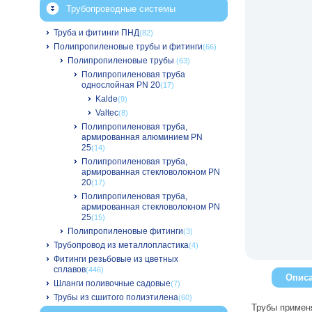
Трубопроводные системы
Труба и фитинги ПНД
(82)
Полипропиленовые трубы и фитинги
(66)
Полипропиленовые трубы
(63)
Полипропиленовая труба
однослойная PN 20
(17)
Kalde
(9)
Valtec
(8)
Полипропиленовая труба,
армированная алюминием PN
25
(14)
Полипропиленовая труба,
армированная стекловолокном PN
20
(17)
Полипропиленовая труба,
армированная стекловолокном PN
25
(15)
Полипропиленовые фитинги
(3)
Трубопровод из металлопластика
(4)
Фитинги резьбовые из цветных
сплавов
(446)
Опис
Шланги поливочные садовые
(7)
Трубы из сшитого полиэтилена
(60)
Трубы применя