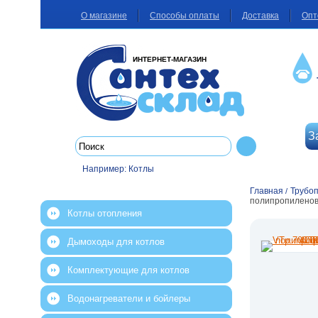
О магазине
Способы оплаты
Доставка
Опт
ИНТЕРНЕТ-МАГАЗИН
З
Например:
Котлы
Главная
Трубо
/
полипропиленова
Котлы отопления
Дымоходы для котлов
Комплектующие для котлов
Водонагреватели и бойлеры