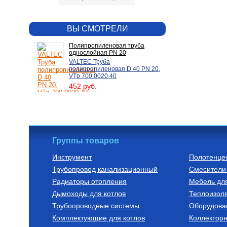
ВЫ СМОТРЕЛИ
Полипропиленовая труба
однослойная PN 20
VALTEC Труба
полипропиленовая D 40 PN 20,
VTp.700.0020.40
452 руб.
Группы товаров
Инструмент
Полотенце
Трубопровод канализационный
Смесители 
Радиаторы отопления
Мебель дл
Дымоходы для котлов
Теплоизоля
Трубопроводные системы
Оборудова
Комплектующие для котлов
Коллектор