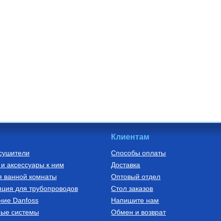
Клиентам
сушители
Способы оплаты
и аксессуары к ним
Доставка
я ванной комнаты
Оптовый отдел
ция для трубопроводов
Стол заказов
ние Danfoss
Напишите нам
ные системы
Обмен и возврат