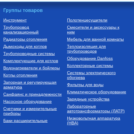
Группы товаров
Инструмент
Полотенцесушители
Трубопровод
Смесители и аксессуары к
Бойлеры (водонагреватели
Трубы из сшитого полиэтилена
канализационный
косвенного нагрева)
ним
Водонагреватель косвенного
Труба напорная из сшитого
Радиаторы отопления
Мебель для ванной комнаты
нагрева напольный из
полиэтилена с барьерным
нержавеющей стали STINOX F
слоем EVOH, тип PE-Xa
Дымоходы для котлов
Теплоизоляция для
500 л., арт.: 805F0050
16(2.2) бухта 100 м,
трубопроводов
127 190
Руб.
7 300
Руб.
Трубопроводные системы
VA1622.3.C.100
Оборудование Danfoss
Комплектующие для котлов
Купить
Купить
Коллекторные системы
Водонагреватели и бойлеры
Системы электрического
Котлы отопления
обогрева
Запорная и регулирующая
Фильтры для воды
арматура
Климатическое оборудование
Санфаянс и принадлежности
Зарядные устройства
Насосное оборудование
Лабораторные
Счетчики и измерительные
Котлы газовые настенные
Дымоходы для котлов DN 80
автотрансформаторы (ЛАТР)
приборы
(традиционные)
Низковольтная аппаратура
Котел газовый настенный
Элемент дымохода DN80
Баки расширительные
(НВА)
одноконтурный Vitabel HF 32
труба 2000 мм п/м