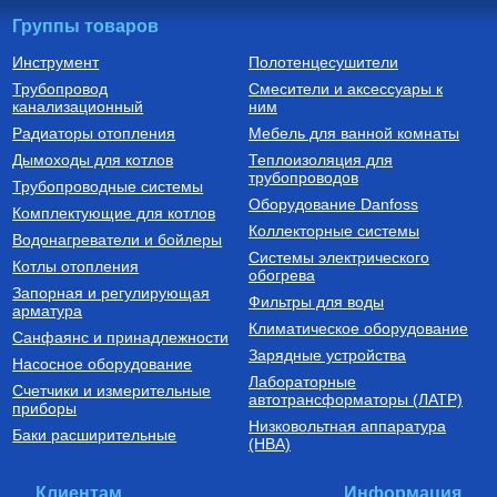
Группы товаров
Инструмент
Полотенцесушители
Трубопровод
Смесители и аксессуары к
Бойлеры (водонагреватели
Трубы из сшитого полиэтилена
канализационный
косвенного нагрева)
ним
Водонагреватель косвенного
Труба напорная из сшитого
Радиаторы отопления
Мебель для ванной комнаты
нагрева напольный из
полиэтилена с барьерным
нержавеющей стали STINOX F
слоем EVOH, тип PE-Xa
Дымоходы для котлов
Теплоизоляция для
500 л., арт.: 805F0050
16(2.2) бухта 100 м,
трубопроводов
127 190
Руб.
7 300
Руб.
Трубопроводные системы
VA1622.3.C.100
Оборудование Danfoss
Комплектующие для котлов
Купить
Купить
Коллекторные системы
Водонагреватели и бойлеры
Системы электрического
Котлы отопления
обогрева
Запорная и регулирующая
Фильтры для воды
арматура
Климатическое оборудование
Санфаянс и принадлежности
Зарядные устройства
Насосное оборудование
Лабораторные
Счетчики и измерительные
Котлы газовые настенные
Дымоходы для котлов DN 80
автотрансформаторы (ЛАТР)
приборы
(традиционные)
Низковольтная аппаратура
Котел газовый настенный
Элемент дымохода DN80
Баки расширительные
(НВА)
одноконтурный Vitabel HF 32
труба 2000 мм п/м
63 890
Руб.
5 254
Руб.
Клиентам
Информация