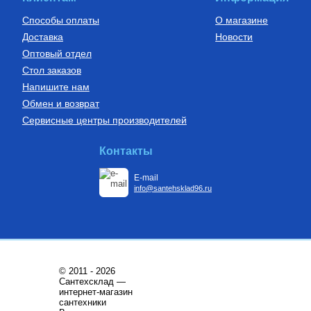
Купить
Купить
Способы оплаты
О магазине
Доставка
Новости
Оптовый отдел
Стол заказов
Напишите нам
Обмен и возврат
Сервисные центры производителей
Бойлеры (водонагреватели
Установки канализационные
косвенного нагрева)
Водонагреватель косвенного
Установка канализационная
Контакты
нагрева напольный из
SANIDOUCHE
нержавеющей стали STINOX F
200 л., арт.: 805F0020
E-mail
68 209
Руб.
33 170
Руб.
info@santehsklad96.ru
Купить
Купить
© 2011 - 2026
Сантехсклад —
интернет-магазин
сантехники