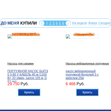
ДО МЕНЯ
КУПИЛИ
1
2
3
4
5
6
На неделе
Вчера
Сегодня
Насосы для скважин
Насосы вибрационные погружные
ПОГРУЖНОЙ НАСОС БЦПЭ
насос вибрационный
0,3-80 У КАБЕЛЬ 80 м (1200
погружной Водолей-3 с
Вт, 33 л/мин, напор 105 м, D
кабелем 25м
83 мм)
29 750
Руб.
6 466
Руб.
Купить
Купить