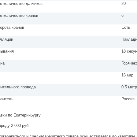
е количество датчиков
20
е количество кранов
6
орота кранов
Есть
алляции
Накладн
тывания
18 секу
ана
Горячек
16 бар
нительного провода
0.5 мет
овитель
Россия
авки по Екатеринбургу
ороду 2 000 руб.
огабаритного и среднегабаритного товара осуществляется до квартиры.