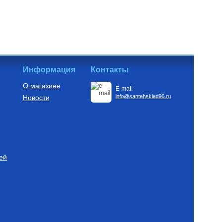
Информация
Контакты
О магазине
E-mail
info@santehsklad96.ru
Новости
ей