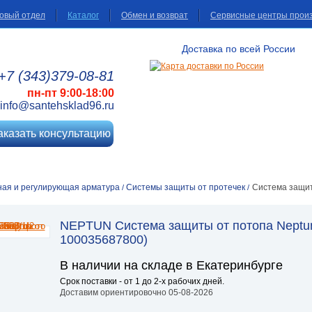
овый отдел
Каталог
Обмен и возврат
Сервисные центры прои
Доставка по всей России
+7 (343)
379
-08
-81
пн-пт 9:00-18:00
info@santehsklad96.ru
аказать консультацию
ная и регулирующая арматура
Системы защиты от протечек
Система защит
/
/
NEPTUN Система защиты от потопа Neptun 
100035687800)
В наличии на складе в Екатеринбурге
Срок поставки - от 1 до 2-х рабочих дней.
Доставим ориентировочно 05-08-2026