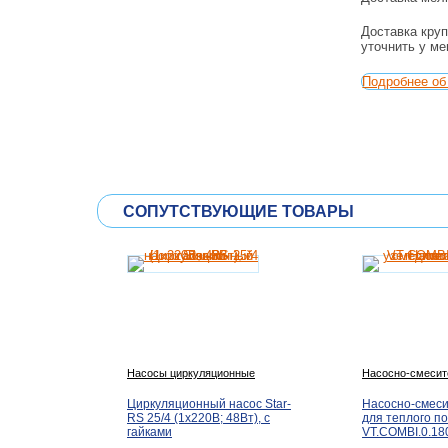
Доставка круп
уточнить у м
Подробнее об 
СОПУТСТВУЮЩИЕ ТОВАРЫ
Насосы циркуляционные
Насосно-смесит
Циркуляционный насос Star-
Насосно-смеси
RS 25/4 (1х220В; 48Вт), с
для теплого п
гайками
VT.COMBI.0.18