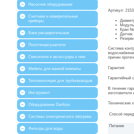
Насосное оборудование
Артикул: 2153
Счетчики и измерительные
Диамет
приборы
Модуль
Кран Ne
Баки расширительные
Датчик 
Резервн
Полотенцесушители
Система контр
водоснабжени
Смесители и аксессуары к ним
причин проте
Гарантия:
Мебель для ванной комнаты
Гарантийный с
Теплоизоляция для трубопроводов
В течение гар
Инструмент
изготовителя 
Технические х
Оборудование Danfoss
Способ перед
Системы электрического обогрева
Питание
Фильтры для воды