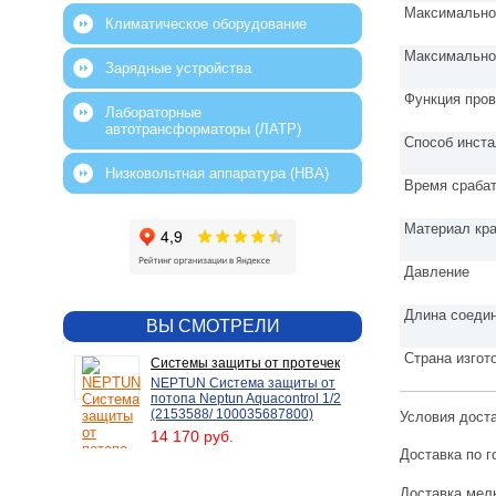
Максимально
Климатическое оборудование
Максимально
Зарядные устройства
Функция пров
Лабораторные
автотрансформаторы (ЛАТР)
Способ инст
Низковольтная аппаратура (НВА)
Время сраба
Материал кр
Давление
Длина соеди
ВЫ СМОТРЕЛИ
Страна изгот
Системы защиты от протечек
NEPTUN Система защиты от
потопа Neptun Aquacontrol 1/2
(2153588/ 100035687800)
Условия дост
14 170 руб.
Доставка по г
Доставка мелк