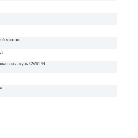
ой монтаж
нд
ованная латунь CW617N
ра