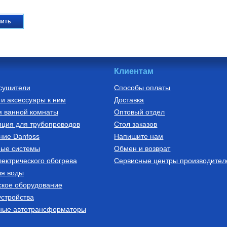
пить
Клиентам
сушители
Способы оплаты
и аксессуары к ним
Доставка
оки из
али со
я ванной комнаты
Оптовый отдел
асходомерами
блок из
стали со
ция для трубопроводов
Стол заказов
расходомерами
ние Danfoss
Напишите нам
евроконус" SMS
ные системы
Обмен и возврат
ектрического обогрева
пить
Сервисные центры производител
ля воды
ское оборудование
стройства
ные автотрансформаторы