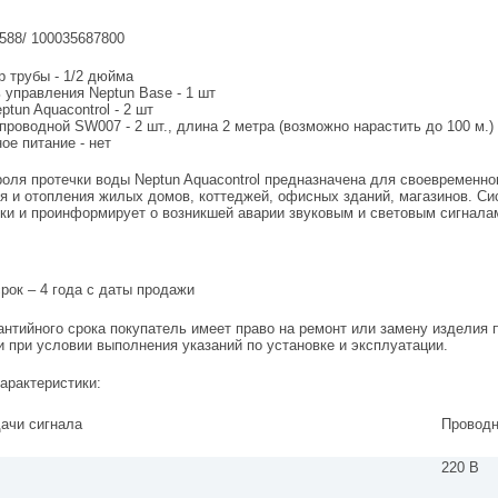
588/ 100035687800
р трубы - 1/2 дюйма
 управления Neptun Base - 1 шт
ptun Aquacontrol - 2 шт
проводной SW007 - 2 шт., длина 2 метра (возможно нарастить до 100 м.)
ое питание - нет
оля протечки воды Neptun Aquacontrol предназначена для своевременно
я и отопления жилых домов, коттеджей, офисных зданий, магазинов. Си
чки и проинформирует о возникшей аварии звуковым и световым сигнала
рок – 4 года с даты продажи
антийного срока покупатель имеет право на ремонт или замену изделия
и при условии выполнения указаний по установке и эксплуатации.
арактеристики:
ачи сигнала
Провод
220 В