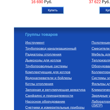
16 690
Руб.
37 622
Руб.
Купить
Ку
Группы товаров
Инструмент
Полотенце
Трубопровод канализационный
Смесители 
Радиаторы алюминиевые
Коллекторные бл
нержавеющей ст
Радиаторы отопления
Мебель дл
встроенными р
РАДИАТОР АЛЮМИНИЕВЫЙ
Коллекторный 
Дымоходы для котлов
Optima 500/80/1
нержавеющей 
Теплоизоля
встроенными 
Трубопроводные системы
Оборудова
1", 6 x 3/4", "
740
Руб.
30 773
Руб.
0907 000006
Комплектующие для котлов
Коллектор
Водонагреватели и бойлеры
Купить
Системы эл
Ку
Котлы отопления
Фильтры д
Запорная и регулирующая арматура
Климатиче
Санфаянс и принадлежности
Зарядные у
Насосное оборудование
Лаборатор
(ЛАТР)
Счетчики и измерительные приборы