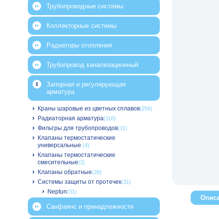
Трубопроводные системы
Коллекторные системы
Радиаторы отопления
Трубопровод канализационный
Запорная и регулирующая
арматура
Краны шаровые из цветных сплавов
(256)
Радиаторная арматура
(110)
Фильтры для трубопроводов
(11)
Клапаны термостатические
универсальные
(4)
Клапаны термостатические
смесительные
(2)
Клапаны обратные
(28)
Системы защиты от протечек
(31)
Neptun
(31)
Опис
Санфаянс и принадлежности