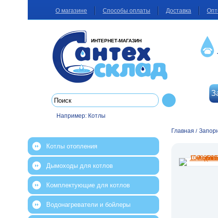
О магазине
Способы оплаты
Доставка
Опт
ИНТЕРНЕТ-МАГАЗИН
З
Например:
Котлы
Главная
Запор
/
Котлы отопления
Дымоходы для котлов
Комплектующие для котлов
Водонагреватели и бойлеры