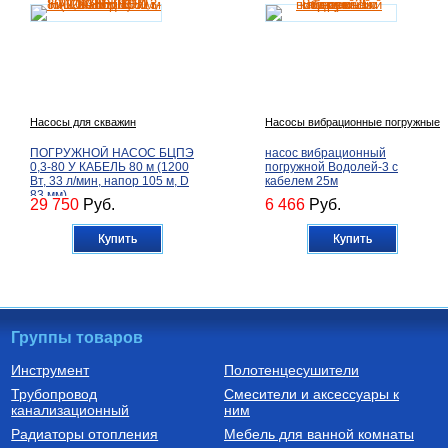
Насосы для скважин
Насосы вибрационные погружные
ПОГРУЖНОЙ НАСОС БЦПЭ
насос вибрационный
0,3-80 У КАБЕЛЬ 80 м (1200
погружной Водолей-3 с
Вт, 33 л/мин, напор 105 м, D
кабелем 25м
83 мм)
29 750
Руб.
6 466
Руб.
Купить
Купить
Группы товаров
Инструмент
Полотенцесушители
Трубопровод
Смесители и аксессуары к
Бойлеры (водонагреватели
Трубы из сшитого полиэтилена
канализационный
косвенного нагрева)
ним
Водонагреватель косвенного
Труба напорная из сшитого
Радиаторы отопления
Мебель для ванной комнаты
нагрева напольный из
полиэтилена с барьерным