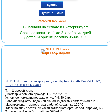
Купить
Купить в 1 клик
Условия доставки
В наличии на складе в Екатеринбурге
Срок поставки - от 1 до 2-х рабочих дней.
Доставим ориентировочно 05-08-2026
NEPTUN Кран с электроприводом Neptun Bugatti Pro 220В 1/2,
2153570/ 100035632400
Тип: Шаровой кран;
Диаметр условного прохода, DN: ½", ¾", 1";
Условное нормативное давление, PN: 40 бар;
Рабочие жидкости: вода или любая жидкость, совместимая с P.T.F.E.;
Максимальная температура рабочей среды: до 120 °C;
Класс по типу проточной части затворного органа: полнопроходный;
Тип концевой резьбы: трубная G½"~G1";