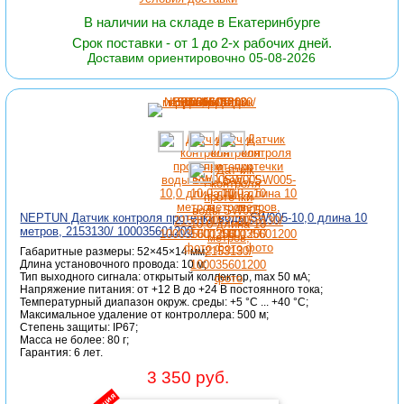
В наличии на складе в Екатеринбурге
Срок поставки - от 1 до 2-х рабочих дней.
Доставим ориентировочно 05-08-2026
NEPTUN Датчик контроля протечки воды SW005-10,0 длина 10
метров, 2153130/ 100035601200
Габаритные размеры: 52×45×14 мм;
Длина установочного провода: 10 м;
Тип выходного сигнала: открытый коллектор, max 50 мА;
Напряжение питания: от +12 В до +24 В постоянного тока;
Температурный диапазон окруж. среды: +5 °C ... +40 °C;
Максимальное удаление от контроллера: 500 м;
Степень защиты: IP67;
Масса не более: 80 г;
Гарантия: 6 лет.
3 350 руб.
акция