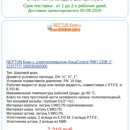
Срок поставки - от 1 до 2-х рабочих дней.
Доставим ориентировочно 05-08-2026
NEPTUN Кран с электроприводом AquaControl (MK) 220B 1"
2237777/ 100035492000
Тип: Шаровой кран;
Диаметр условного прохода, DN: ½", ¾", 1";
Условное нормативное давление, PN: 16 бар;
Рабочие жидкости: вода или любая жидкость, совместимая с P.T.F.E. и
E.P.D.M.;
Максимальная температура рабочей среды: до 90 °C;
Класс по типу проточной части затворного органа: полнопроходный;
Тип концевой резьбы: трубная G1/2"~G1';
Материал корпуса: латунь CW617N горячекованная;
Материал шара: латунь CW617N;
Материал штока: латунь CW617N;
Уплотнение шара: 2 кольца из E.P.D.M. 2 кольца P.T.F.E.;
Уплотнение штока: 2 кольца из NBR.
7 210 руб.