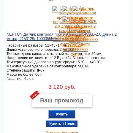
NEPTUN Датчик контроля протечки воды SW005-2,0 длина 2
метра, 2153129/ 100035557500
Габаритные размеры: 52×45×14 мм;
Длина установочного провода: 2 метра;
Тип выходного сигнала: открытый коллектор, max 50 мА;
Напряжение питания: от +12 В до +24 В постоянного тока;
Температурный диапазон окруж. среды: +5 °C ... +40 °C;
Максимальное удаление от контроллера: 500 м;
Степень защиты: IP67;
Масса не более: 60 г;
Гарантия: 6 лет.
3 120 руб.
акция
Купить
Купить в 1 клик
Условия доставки