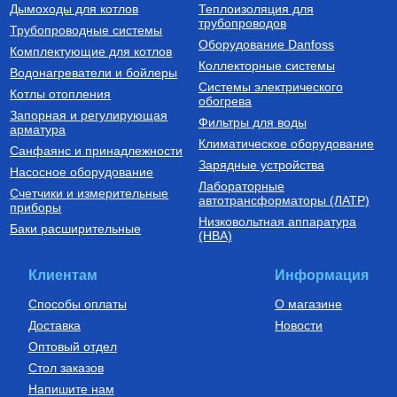
нержавеющей стали STINOX F
слоем EVOH, тип PE-Xa
Дымоходы для котлов
Теплоизоляция для
500 л., арт.: 805F0050
16(2.2) бухта 100 м,
трубопроводов
127 190
Руб.
7 300
Руб.
Трубопроводные системы
VA1622.3.C.100
Оборудование Danfoss
Комплектующие для котлов
Купить
Купить
Коллекторные системы
Водонагреватели и бойлеры
Системы электрического
Котлы отопления
обогрева
Запорная и регулирующая
Фильтры для воды
арматура
Климатическое оборудование
Санфаянс и принадлежности
Зарядные устройства
Насосное оборудование
Лабораторные
Счетчики и измерительные
Котлы газовые настенные
Дымоходы для котлов DN 80
автотрансформаторы (ЛАТР)
приборы
(традиционные)
Низковольтная аппаратура
Котел газовый настенный
Элемент дымохода DN80
Баки расширительные
(НВА)
одноконтурный Vitabel HF 32
труба 2000 мм п/м
63 890
Руб.
5 254
Руб.
Клиентам
Информация
Купить
Купить
Способы оплаты
О магазине
Доставка
Новости
Оптовый отдел
Стол заказов
Напишите нам