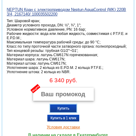
NEPTUN Кран с электроприводом Neptun AquaСontrol (MK) 220В
3/4, 2167140/ 100035502200
Тип: Шаровой кран;
Диаметр условного прохода, DN: ½", ¾", 1";
Условное нормативное давление, PN: 16 бар;
Рабочие жидкости: вода или любая жидкость, совместимая с P.T.F.E. и
E.P.D.M.;
Максимальная температура рабочей среды: до 90 °C;
Класс по типу проточной части затворного органа: полнопроходный;
Тип концевой резьбы: трубная G1/2"~G1';
Материал корпуса: латунь CW617N горячекованная;
Материал шара: латунь CW617N;
Материал штока: латунь CW617N;
Уплотнение шара: 2 кольца из E.P.D.M. 2 кольца P.T.F.E.;
Уплотнение штока: 2 кольца из NBR.
6 340 руб.
акция
Купить
Купить в 1 клик
Условия доставки
В наличии на складе в Екатеринбурге