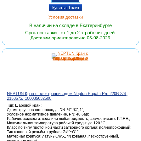
Купить в 1 клик
Условия доставки
В наличии на складе в Екатеринбурге
Срок поставки - от 1 до 2-х рабочих дней.
Доставим ориентировочно 05-08-2026
NEPTUN Кран с электроприводом Neptun Bugatti Pro 220В 3/4,
2153572/ 100035632500
Тип: Шаровой кран;
Диаметр условного прохода, DN: ½", ¾", 1";
Условное нормативное давление, PN: 40 бар;
Рабочие жидкости: вода или любая жидкость, совместимая с P.T.F.E.;
Максимальная температура рабочей среды: до 120 °C;
Класс по типу проточной части затворного органа: полнопроходный;
Тип концевой резьбы: трубная G½"~G1";
Материал корпуса: латунь CW617N кованая, пескоструенный,
никелированный;