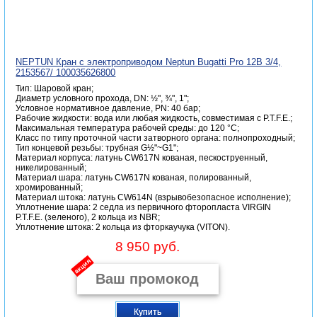
NEPTUN Кран с электроприводом Neptun Bugatti Pro 12В 3/4,
2153567/ 100035626800
Тип: Шаровой кран;
Диаметр условного прохода, DN: ½", ¾", 1";
Условное нормативное давление, PN: 40 бар;
Рабочие жидкости: вода или любая жидкость, совместимая с P.T.F.E.;
Максимальная температура рабочей среды: до 120 °C;
Класс по типу проточной части затворного органа: полнопроходный;
Тип концевой резьбы: трубная G½"~G1";
Материал корпуса: латунь CW617N кованая, пескоструенный,
никелированный;
Материал шара: латунь CW617N кованая, полированный,
хромированный;
Материал штока: латунь CW614N (взрывобезопасное исполнение);
Уплотнение шара: 2 седла из первичного фторопласта VIRGIN
P.T.F.E. (зеленого), 2 кольца из NBR;
Уплотнение штока: 2 кольца из фторкаучука (VITON).
8 950 руб.
акция
Купить