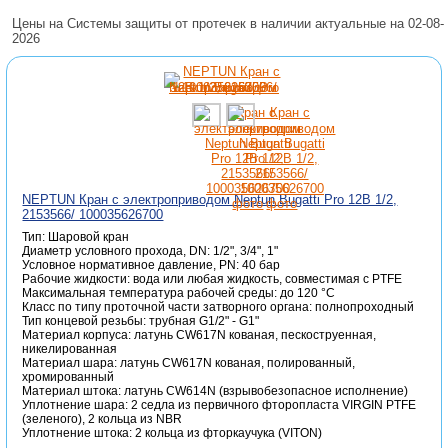
Цены на Системы защиты от протечек в наличии актуальные на 02-08-
2026
NEPTUN Кран с электроприводом Neptun Bugatti Pro 12В 1/2,
2153566/ 100035626700
Тип: Шаровой кран
Диаметр условного прохода, DN: 1/2", 3/4", 1"
Условное нормативное давление, PN: 40 бар
Рабочие жидкости: вода или любая жидкость, совместимая с PTFE
Максимальная температура рабочей среды: до 120 °C
Класс по типу проточной части затворного органа: полнопроходный
Тип концевой резьбы: трубная G1/2" - G1"
Материал корпуса: латунь CW617N кованая, пескоструенная,
никелированная
Материал шара: латунь CW617N кованая, полированный,
хромированный
Материал штока: латунь CW614N (взрывобезопасное исполнение)
Уплотнение шара: 2 седла из первичного фторопласта VIRGIN PTFE
(зеленого), 2 кольца из NBR
Уплотнение штока: 2 кольца из фторкаучука (VITON)