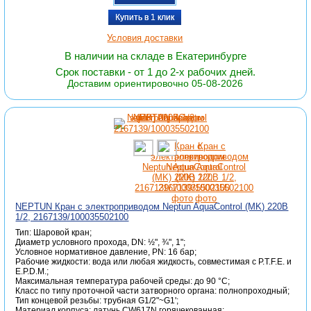
Купить в 1 клик
Условия доставки
В наличии на складе в Екатеринбурге
Срок поставки - от 1 до 2-х рабочих дней.
Доставим ориентировочно 05-08-2026
NEPTUN Кран с электроприводом Neptun AquaСontrol (MK) 220В
1/2, 2167139/100035502100
Тип: Шаровой кран;
Диаметр условного прохода, DN: ½", ¾", 1";
Условное нормативное давление, PN: 16 бар;
Рабочие жидкости: вода или любая жидкость, совместимая с P.T.F.E. и
E.P.D.M.;
Максимальная температура рабочей среды: до 90 °C;
Класс по типу проточной части затворного органа: полнопроходный;
Тип концевой резьбы: трубная G1/2"~G1';
Материал корпуса: латунь CW617N горячекованная;