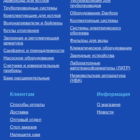
Дымоходы для котлов
Теплоизоляция для
трубопроводов
Трубопроводные системы
Оборудование Danfoss
Комплектующие для котлов
Коллекторные системы
Водонагреватели и бойлеры
Системы электрического
Котлы отопления
обогрева
Запорная и регулирующая
Фильтры для воды
арматура
Климатическое оборудование
Санфаянс и принадлежности
Зарядные устройства
Насосное оборудование
Лабораторные
Счетчики и измерительные
автотрансформаторы (ЛАТР)
приборы
Низковольтная аппаратура
Баки расширительные
(НВА)
Клиентам
Информация
Способы оплаты
О магазине
Доставка
Новости
Оптовый отдел
Стол заказов
Напишите нам