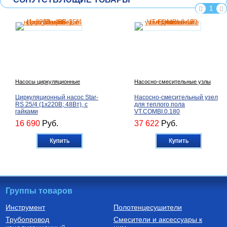
1
Насосы циркуляционные
Насосно-смесительные узлы
Циркуляционный насос Star-
Насосно-смесительный узел
RS 25/4 (1х220В; 48Вт), с
для теплого пола
гайками
VT.COMBI.0.180
16 690
Руб.
37 622
Руб.
Купить
Купить
Группы товаров
Инструмент
Полотенцесушители
Трубопровод
Смесители и аксессуары к
Радиаторы алюминиевые
Коллекторные блоки из
нержавеющей стали со