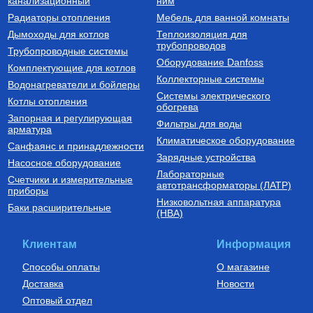
канализационный
ним
встроенными расходомерами
РАДИАТОР АЛЮМИНИЕВЫЙ
Коллекторный блок из
Радиаторы отопления
Мебель для ванной комнаты
Optima 500/80/1
нержавеющей стали со
встроенными расходомерами
Дымоходы для котлов
Теплоизоляция для
1", 6 x 3/4", "евроконус" SMS
трубопроводов
740
Руб.
30 773
Руб.
Трубопроводные системы
0907 000006
Оборудование Danfoss
Комплектующие для котлов
Купить
Купить
Коллекторные системы
Водонагреватели и бойлеры
Системы электрического
Котлы отопления
обогрева
Запорная и регулирующая
Фильтры для воды
арматура
Климатическое оборудование
Санфаянс и принадлежности
Зарядные устройства
Насосное оборудование
Лабораторные
Счетчики и измерительные
Трубы из сшитого полиэтилена
автотрансформаторы (ЛАТР)
приборы
Низковольтная аппаратура
Труба из сшитого
Баки расширительные
(НВА)
полиэтилена с кислородным
слоем PE-Xa/EVOH 16х2,0
SPX-0002-001620
149
Руб.
Клиентам
Информация
Купить
Способы оплаты
О магазине
Доставка
Новости
Оптовый отдел