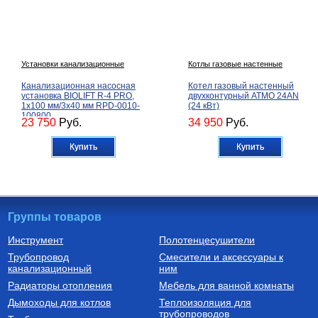
Установки канализационные
Котлы газовые настенные
Канализационная насосная
Котел газовый настенный
установка BIOLIFT R-4 PRO,
двухконтурный ATMO 24AN
1х100 мм/3х40 мм RPD-0010-
(24 кВт)
100800
23 750
Руб.
34 950
Руб.
Купить
Купить
Группы товаров
Инструмент
Полотенцесушители
Трубопровод
Смесители и аксессуары к
Автоматика для насосов
Котлы газовые настенные
канализационный
ним
Частотный преобразователь
Котел газовый настенный
Радиаторы отопления
Мебель для ванной комнаты
2200 Вт FIL-10 2,2 кВт
двухконтурный CARES X 24
(инвертор) с датчиком
CF, арт. 3300888
Дымоходы для котлов
Теплоизоляция для
трубопроводов
9 750
Руб.
60 510
Руб.