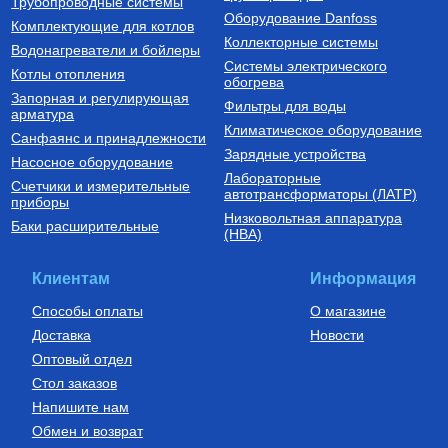
Трубопроводные системы
Оборудование Danfoss
Комплектующие для котлов
Купить
Купить
Коллекторные системы
Водонагреватели и бойлеры
Системы электрического
Котлы отопления
обогрева
Запорная и регулирующая
Фильтры для воды
арматура
Климатическое оборудование
Санфаянс и принадлежности
Зарядные устройства
Насосное оборудование
Лабораторные
Счетчики и измерительные
Установки канализационные
Бойлеры (водонагреватели
автотрансформаторы (ЛАТР)
приборы
косвенного нагрева)
Низковольтная аппаратура
Установка канализационная
Водонагреватель (бойлер)
Баки расширительные
(НВА)
SANIVORT 405 М (боковой
UBC 150
вход)
14 390
Руб.
61 380
Руб.
Клиентам
Информация
Купить
Купить
Способы оплаты
О магазине
Доставка
Новости
Оптовый отдел
Стол заказов
Напишите нам
Обмен и возврат