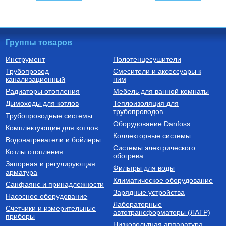
Группы товаров
Инструмент
Полотенцесушители
Трубопровод
Смесители и аксессуары к
Автоматика для насосов
Котлы газовые настенные
канализационный
ним
Частотный преобразователь
Котел газовый настенный
Радиаторы отопления
Мебель для ванной комнаты
2200 Вт FIL-10 2,2 кВт
двухконтурный CARES X 24
(инвертор) с датчиком
CF, арт. 3300888
Дымоходы для котлов
Теплоизоляция для
трубопроводов
9 750
Руб.
60 510
Руб.
Трубопроводные системы
Оборудование Danfoss
Комплектующие для котлов
Купить
Купить
Коллекторные системы
Водонагреватели и бойлеры
Системы электрического
Котлы отопления
обогрева
Запорная и регулирующая
Фильтры для воды
арматура
Климатическое оборудование
Санфаянс и принадлежности
Зарядные устройства
Насосное оборудование
Лабораторные
Счетчики и измерительные
Установки канализационные
Бойлеры (водонагреватели
автотрансформаторы (ЛАТР)
приборы
косвенного нагрева)
Низковольтная аппаратура