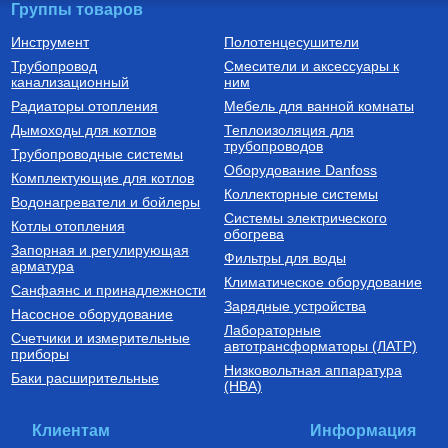
Группы товаров
Инструмент
Полотенцесушители
Трубопровод
Смесители и аксессуары к
канализационный
ним
Радиаторы отопления
Мебель для ванной комнаты
Дымоходы для котлов
Теплоизоляция для
трубопроводов
Трубопроводные системы
Оборудование Danfoss
Комплектующие для котлов
Коллекторные системы
Водонагреватели и бойлеры
Системы электрического
Котлы отопления
обогрева
Запорная и регулирующая
Фильтры для воды
арматура
Климатическое оборудование
Санфаянс и принадлежности
Зарядные устройства
Насосное оборудование
Лабораторные
Счетчики и измерительные
автотрансформаторы (ЛАТР)
приборы
Низковольтная аппаратура
Баки расширительные
(НВА)
Клиентам
Информация