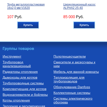
Труба металлопластиковая
Циркуляционный насос
16х2,0 мм V1620
ALPHA2 25-40
107
Руб.
85 000
Руб.
Купить
Купить
Группы товаров
Инструмент
Полотенцесушители
Трубопровод
Смесители и аксессуары к
Расширительные баки для
Котлы электрические
канализационный
отопления
ним
Бак расширительный для
Котел электрический
Радиаторы отопления
Мебель для ванной комнаты
отопления 18 л VR 18
одноконтурный СКАТ 12 KR
13 (12 кВт) настенный
Дымоходы для котлов
Теплоизоляция для
трубопроводов
4 400
Руб.
82 260
Руб.
Трубопроводные системы
Оборудование Danfoss
Комплектующие для котлов
Купить
Купить
Коллекторные системы
Водонагреватели и бойлеры
Системы электрического
Котлы отопления
обогрева
Запорная и регулирующая