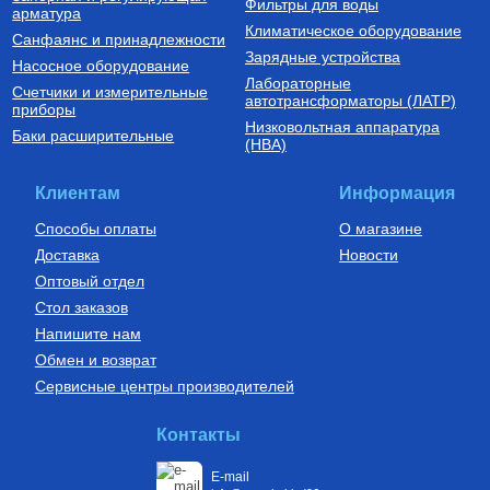
Фильтры для воды
арматура
Климатическое оборудование
Санфаянс и принадлежности
Зарядные устройства
Насосное оборудование
Лабораторные
Счетчики и измерительные
Трубы из сшитого полиэтилена
автотрансформаторы (ЛАТР)
приборы
Низковольтная аппаратура
Труба из сшитого
Баки расширительные
(НВА)
полиэтилена PE-Xb/EVOH,
16(2,0), бухта 200м,
VP1620.3.200
13 800
Руб.
Клиентам
Информация
Купить
Способы оплаты
О магазине
Доставка
Новости
Оптовый отдел
Стол заказов
Напишите нам
Обмен и возврат
Сервисные центры производителей
Контакты
E-mail