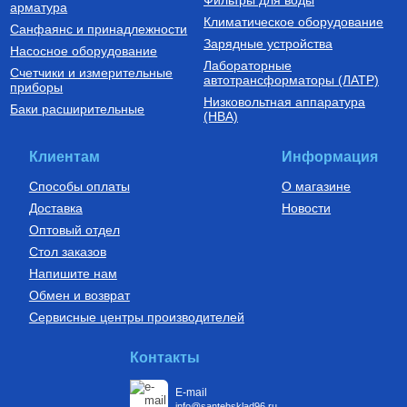
Фильтры для воды
арматура
Климатическое оборудование
Санфаянс и принадлежности
Зарядные устройства
Насосное оборудование
Лабораторные
Счетчики и измерительные
Трубы из сшитого полиэтилена
автотрансформаторы (ЛАТР)
приборы
Низковольтная аппаратура
Труба из сшитого
Баки расширительные
(НВА)
полиэтилена PE-Xb/EVOH,
16(2,0), бухта 200м,
VP1620.3.200
13 800
Руб.
Клиентам
Информация
Купить
Способы оплаты
О магазине
Доставка
Новости
Оптовый отдел
Стол заказов
Напишите нам
Обмен и возврат
Сервисные центры производителей
Контакты
E-mail
info@santehsklad96.ru