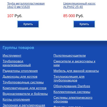
Труба металлопластиковая
Циркуляционный насос
16х2,0 мм V1620
ALPHA2 25-40
107
Руб.
85 000
Руб.
Купить
Купить
Группы товаров
Инструмент
Полотенцесушители
Трубопровод
Смесители и аксессуары к
Расширительные баки для
Котлы электрические
канализационный
отопления
ним
Бак расширительный для
Котел электрический
Радиаторы отопления
Мебель для ванной комнаты
отопления 18 л VR 18
одноконтурный СКАТ 12 KR
13 (12 кВт) настенный
Дымоходы для котлов
Теплоизоляция для
трубопроводов
4 400
Руб.
82 260
Руб.
Трубопроводные системы
Оборудование Danfoss
Комплектующие для котлов
Купить
Купить
Коллекторные системы
Водонагреватели и бойлеры
Системы электрического
Котлы отопления
обогрева
Запорная и регулирующая