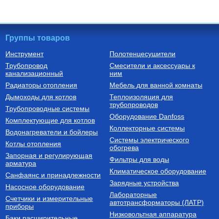
Группы товаров
Инструмент
Полотенцесушители
Трубопровод
Смесители и аксессуары к
Бойлеры (водонагреватели
Трубы из сшитого полиэтилена
канализационный
косвенного нагрева)
ним
Водонагреватель косвенного
Труба напорная из сшитого
Радиаторы отопления
Мебель для ванной комнаты
нагрева напольный из
полиэтилена с барьерным
нержавеющей стали STINOX F
слоем EVOH, тип PE-Xa
Дымоходы для котлов
Теплоизоляция для
500 л., арт.: 805F0050
16(2.2) бухта 100 м,
трубопроводов
127 190
Руб.
7 300
Руб.
Трубопроводные системы
VA1622.3.C.100
Оборудование Danfoss
Комплектующие для котлов
Купить
Купить
Коллекторные системы
Водонагреватели и бойлеры
Системы электрического
Котлы отопления
обогрева
Запорная и регулирующая
Фильтры для воды
арматура
Климатическое оборудование
Санфаянс и принадлежности
Зарядные устройства
Насосное оборудование
Лабораторные
Счетчики и измерительные
Котлы газовые настенные
Дымоходы для котлов DN 80
автотрансформаторы (ЛАТР)
приборы
(традиционные)
Низковольтная аппаратура
Котел газовый настенный
Элемент дымохода DN80
Баки расширительные