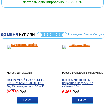
Доставим ориентировочно 05-08-2026
ДО МЕНЯ
КУПИЛИ
1
2
3
4
5
6
На неделе
Вчера
Сегодня
Насосы для скважин
Насосы вибрационные погружные
ПОГРУЖНОЙ НАСОС БЦПЭ
насос вибрационный
0,3-80 У КАБЕЛЬ 80 м (1200
погружной Водолей-3 с
Вт, 33 л/мин, напор 105 м, D
кабелем 25м
83 мм)
29 750
Руб.
6 466
Руб.
Купить
Купить