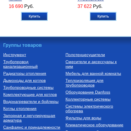
16 690
Руб.
37 622
Руб.
Купить
Купить
Группы товаров
Инструмент
Полотенцесушители
Трубопровод
Смесители и аксессуары к
Радиаторы алюминиевые
Трубы из сшитого полиэтилена
канализационный
ним
РАДИАТОР АЛЮМИНИЕВЫЙ
Труба из сшитого
Радиаторы отопления
Мебель для ванной комнаты
Optima 500/80/1
полиэтилена с кислородным
слоем PE-Xa/EVOH 16х2,0
Дымоходы для котлов
Теплоизоляция для
SPX-0002-001620
трубопроводов
740
Руб.
149
Руб.
Трубопроводные системы
Оборудование Danfoss
Комплектующие для котлов
Купить
Купить
Коллекторные системы
Водонагреватели и бойлеры
Системы электрического
Котлы отопления
обогрева
Запорная и регулирующая
Фильтры для воды
арматура
Климатическое оборудование
Санфаянс и принадлежности