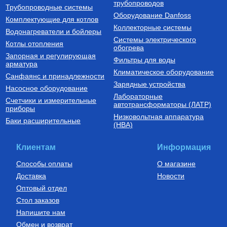
500 л., арт.: 805F0050
16(2.2) бухта 100 м,
трубопроводов
127 190
Руб.
7 300
Руб.
Трубопроводные системы
VA1622.3.C.100
Оборудование Danfoss
Комплектующие для котлов
Купить
Купить
Коллекторные системы
Водонагреватели и бойлеры
Системы электрического
Котлы отопления
обогрева
Запорная и регулирующая
Фильтры для воды
арматура
Климатическое оборудование
Санфаянс и принадлежности
Зарядные устройства
Насосное оборудование
Лабораторные
Счетчики и измерительные
Котлы газовые настенные
Дымоходы для котлов DN 80
автотрансформаторы (ЛАТР)
приборы
(традиционные)
Низковольтная аппаратура
Котел газовый настенный
Элемент дымохода DN80
Баки расширительные
(НВА)
одноконтурный Vitabel HF 32
труба 2000 мм п/м
63 890
Руб.
5 254
Руб.
Клиентам
Информация
Купить
Купить
Способы оплаты
О магазине
Доставка
Новости
Оптовый отдел
Стол заказов
Напишите нам
Обмен и возврат