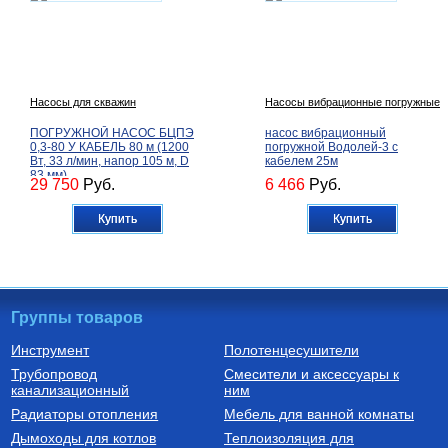
Насосы для скважин
Насосы вибрационные погружные
ПОГРУЖНОЙ НАСОС БЦПЭ
насос вибрационный
0,3-80 У КАБЕЛЬ 80 м (1200
погружной Водолей-3 с
Вт, 33 л/мин, напор 105 м, D
кабелем 25м
83 мм)
29 750
Руб.
6 466
Руб.
Купить
Купить
Группы товаров
Инструмент
Полотенцесушители
Трубопровод
Смесители и аксессуары к
Бойлеры (водонагреватели
Трубы из сшитого полиэтилена
канализационный
косвенного нагрева)
ним
Водонагреватель косвенного
Труба напорная из сшитого
Радиаторы отопления
Мебель для ванной комнаты
нагрева напольный из
полиэтилена с барьерным
нержавеющей стали STINOX F
слоем EVOH, тип PE-Xa
Дымоходы для котлов
Теплоизоляция для