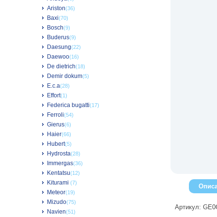
Ariston
(36)
Baxi
(70)
Bosch
(9)
Buderus
(9)
Daesung
(22)
Daewoo
(16)
De dietrich
(18)
Demir dokum
(5)
E.c.a
(28)
Effort
(1)
Federica bugatti
(17)
Ferroli
(54)
Gierus
(6)
Haier
(66)
Hubert
(5)
Hydrosta
(28)
Immergas
(36)
Kentatsu
(12)
Kiturami
(7)
Опис
Meteor
(19)
Mizudo
(75)
Артикул: GE
Navien
(51)