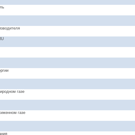
ль
изводителя
RU
ергии
риродном газе
жиженном газе
ания