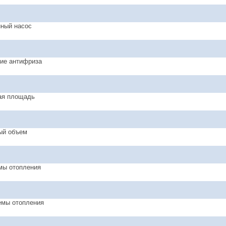
ный насос
ие антифриза
ая площадь
ый объем
емы отопления
темы отопления