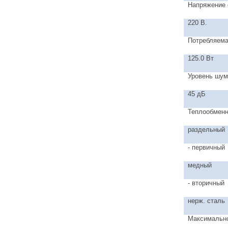
Напряжение 
220 В.
Потребляем
125.0 Вт
Уровень шум
45 дБ
Теплообменн
раздельный
- первичный
медный
- вторичный
нерж. сталь
Максимально