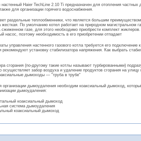
 настенный Haier TechLine 2.10 Ti предназначен для отопления частных
а также для организации горячего водоснабжения.
меет раздельные теплообменники, что является большим преимуществом т
а жесткая. По умолчанию котел работает на природном магистральном г
 сжиженном газе, для этого необходимо приобрести комплект жиклеров.
ый насос, поэтому необходимость в его приобретении отпадает
аты управления настенного газового котла требуется его подключение к
и рекомендуют установку стабилизатора напряжения. Как выбрать стаби
ра сгорания (по-другому такие котлы называют турбированными) подраз
о осуществляет забор воздуха и удаление продуктов сгорания на улицу
оаксиальные дымоходы — "труба в трубе"
я организации дымоудаления необходим коаксиальный дымоход, который
анизации дымоудаления:
нтальный коаксиальный дымоход
ьная система дымоудаления
альный коаксиальный дымоход