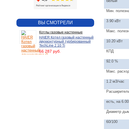
белый
Мин. полезн
3.90 кВт
ВЫ СМОТРЕЛИ
Макс. полез
Котлы газовые настенные
HAIER Котел газовый настенный
10.20 кВт
двухконтурный турбированный
TechLine 2.10 Ti
66 287 руб.
КПД
92.0 %
Макс. расход
1.2 м3/час
Расширитель
есть, на 6.00
Диаметр ды
60/100