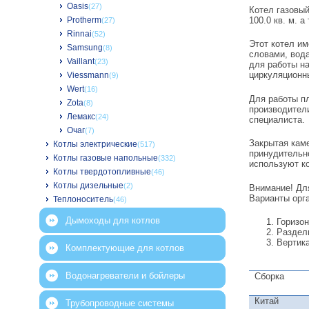
Oasis
(27)
Котел газовый
100.0 кв. м. 
Protherm
(27)
Rinnai
(52)
Этот котел и
Samsung
(8)
словами, вод
Vaillant
(23)
для работы на
циркуляционн
Viessmann
(9)
Wert
(16)
Для работы пл
Zota
(8)
производител
Лемакс
(24)
специалиста.
Очаг
(7)
Закрытая каме
Котлы электрические
(517)
принудительн
Котлы газовые напольные
(332)
используют к
Котлы твердотопливные
(46)
Котлы дизельные
(2)
Внимание! Дл
Варианты орг
Теплоноситель
(46)
Дымоходы для котлов
Горизо
Раздел
Вертик
Комплектующие для котлов
Водонагреватели и бойлеры
Сборка
Китай
Трубопроводные системы