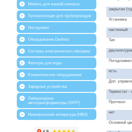
Мебель для ванной комнаты
закрытая (ту
Теплоизоляция для трубопроводов
Установка
Инструмент
настенный
Оборудование Danfoss
Тип
двухконтурн
Системы электрического обогрева
Погодозавис
Фильтры для воды
есть
Климатическое оборудование
Доп. управл
Зарядные устройства
Термостат - 
Лабораторные
Протокол
автотрансформаторы (ЛАТР)
нет
Низковольтная аппаратура (НВА)
Основной цв