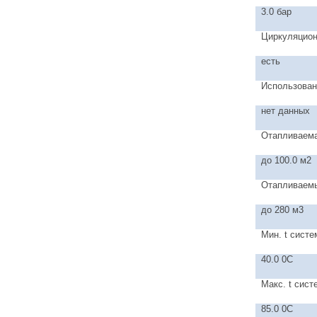
3.0 бар
Циркуляцион
есть
Использован
нет данных
Отапливаем
до 100.0 м2
Отапливаем
до 280 м3
Мин. t сист
40.0 0C
Макс. t сис
85.0 0C