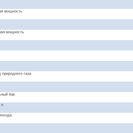
ая мощность
ная мощность
 природного газа
ный бак
 л
мохода