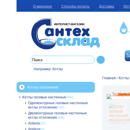
О магазине
Способы оплаты
Доставка
Опт
ИНТЕРНЕТ-МАГАЗИН
З
Например:
Котлы
Главная
Котлы
/
Котлы отопления
Котлы газовые настенные
(841)
Одноконтурные газовые настенные
котлы отопления
(157)
Двухконтурные газовые настенные
котлы отопления
(468)
Arderia
(37)
Arideya
(6)