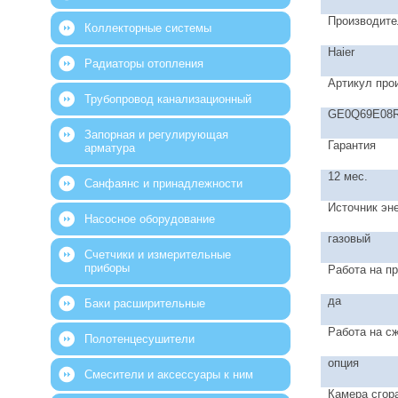
Производите
Коллекторные системы
Haier
Радиаторы отопления
Артикул про
Трубопровод канализационный
GE0Q69E08
Запорная и регулирующая
Гарантия
арматура
12 мес.
Санфаянс и принадлежности
Источник эн
Насосное оборудование
газовый
Счетчики и измерительные
приборы
Работа на п
да
Баки расширительные
Работа на с
Полотенцесушители
опция
Смесители и аксессуары к ним
Камера сгор