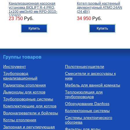
Канализационная насосная
Котел газовый настенный
установка BIOLIFT R-4 PRO,
двухконтурный ATMO 24AN
1х100 мм/3х40 мм RPD-0010-
(24 кВт)
100800
23 750
Руб.
34 950
Руб.
Купить
Купить
Группы товаров
Инструмент
Полотенцесушители
Трубопровод
Смесители и аксессуары к
Автоматика для насосов
Котлы газовые настенные
канализационный
ним
Частотный преобразователь
Котел газовый настенный
Радиаторы отопления
Мебель для ванной комнаты
2200 Вт FIL-10 2,2 кВт
двухконтурный CARES X 24
(инвертор) с датчиком
CF, арт. 3300888
Дымоходы для котлов
Теплоизоляция для
трубопроводов
9 750
Руб.
60 510
Руб.
Трубопроводные системы
Оборудование Danfoss
Комплектующие для котлов
Купить
Купить
Коллекторные системы
Водонагреватели и бойлеры
Системы электрического
Котлы отопления
обогрева
Запорная и регулирующая
Фильтры для воды