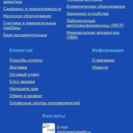
арматура
Климатическое оборудование
Санфаянс и принадлежности
Зарядные устройства
Насосное оборудование
Лабораторные
Счетчики и измерительные
Установки канализационные
Бойлеры (водонагреватели
автотрансформаторы (ЛАТР)
приборы
косвенного нагрева)
Низковольтная аппаратура
Установка канализационная
Водонагреватель (бойлер)
Баки расширительные
(НВА)
SANIVORT 405 М (боковой
UBC 150
вход)
14 390
Руб.
61 380
Руб.
Клиентам
Информация
Купить
Купить
Способы оплаты
О магазине
Доставка
Новости
Оптовый отдел
Стол заказов
Напишите нам
Обмен и возврат
Сервисные центры производителей
Насосы циркуляционные
Автоматика для насосов
Циркуляционный насос TOP-S
Частотный преобразователь
Контакты
80/10 PN10 DM, арт. 2165544
2200 Вт FIL-10 2,2 кВт
(инвертор) с датчиком
E-mail
160 790
Руб.
9 750
Руб.
info@santehsklad96.ru