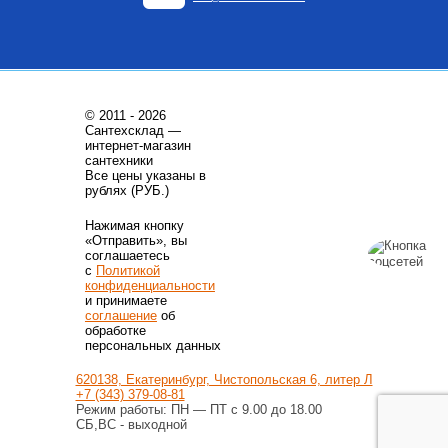
Купить
Купить
© 2011 - 2026
Сантехсклад —
интернет-магазин
сантехники
Все цены указаны в
Котлы газовые настенные
Котлы газовые настенные
рублях (РУБ.)
Котел газовый настенный
Котел газовый настенный
Нажимая кнопку
одноконтурный M32ТHO c 3-х
двухконтурный DGB-130 MSC
«Отправить», вы
ходовым клапаном. Плата
управления с поддержкой
соглашаетесь
55 100
Руб.
60 380
Руб.
шины Open Therm
с
Политикой
конфиденциальности
Купить
Купить
и принимаете
соглашение
об
обработке
персональных данных
620138, Екатеринбург, Чистопольская 6, литер Л
+7 (343) 379-08-81
Режим работы: ПН — ПТ с 9.00 до 18.00
СБ,ВС - выходной