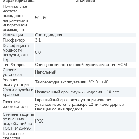
Характеристика
Значение
Номинальная
частота
выходного
50 - 60
напряжения в
инверторном
режиме, Гц
Индикация
Светодиодная
Пик-фактор
3:1
Коэффициент
мощности
0.8
нагрузки, отн.
Ед
Тип батареи
Свинцово-кислотная необслуживаемая тип AGM
Способ
Напольный
установки
Условия
Температура эксплуатации, °С: 0...+40
эксплуатации
Сроки службы и
Назначенный срок службы изделия – 10 лет
хранения
Гарантийный срок эксплуатации изделия
Гарантии
устанавливается в размере 12-ти календарных
изготовителя
месяцев со дня продажи.
Степень защиты
от внешних
IP20
воздействий по
ГОСТ 14254-96
Встроенные
средства