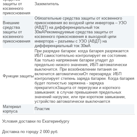
защиты от
Заземлитель
косвенного
прикосновения
Обязательные средства защиты от косвенного
Внешние
прикосновения во входной цепи инвертора – УЗО
средства
(АВДТ) на дифференциальный ток
защиты от
30мАРекомендуемые средства защиты от
косвенного
косвенного прикосновения в выходной цепи
прикосновения
инвертора – разъемы с УЗО (АВДТ) на
дифференциальный ток 30мА
При разрядке батареи: когда батарея разряжается
ИБП самостоятельно контролирует ее состояние.
Как только напряжение батареи упадет до
предельно низкого значения, ИБП автоматически
выключится. При возобновлении питания он
включится автоматическиОт перезаряда: ИБП
Функции защиты
контролирует степень заряда батареи. Когда батарея
будет полностью заряжена - зарядка
прекратитсяЗащита от перегрузки и короткого
замыкания: в случае превышения предельных
значений нагрузки, или при коротком замыкании,
устройство автоматически выключается
Материал
Пластик
корпуса
Условия доставки по Екатеринбургу
Доставка по городу 2 000 руб.