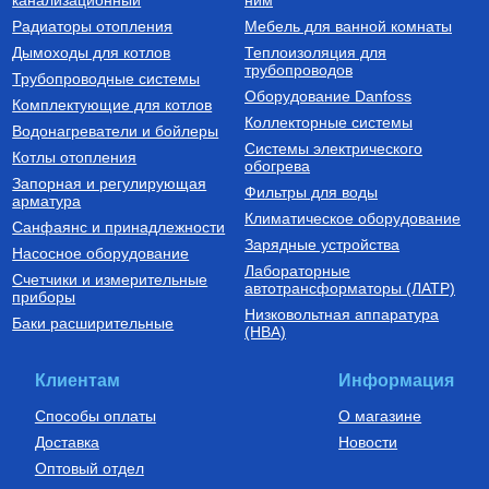
встроенными расходомерами
РАДИАТОР АЛЮМИНИЕВЫЙ
Коллекторный блок из
Радиаторы отопления
Мебель для ванной комнаты
Optima 500/80/1
нержавеющей стали со
встроенными расходомерами
Дымоходы для котлов
Теплоизоляция для
1", 6 x 3/4", "евроконус" SMS
трубопроводов
740
Руб.
30 773
Руб.
Трубопроводные системы
0907 000006
Оборудование Danfoss
Комплектующие для котлов
Купить
Купить
Коллекторные системы
Водонагреватели и бойлеры
Системы электрического
Котлы отопления
обогрева
Запорная и регулирующая
Фильтры для воды
арматура
Климатическое оборудование
Санфаянс и принадлежности
Зарядные устройства
Насосное оборудование
Лабораторные
Счетчики и измерительные
Трубы из сшитого полиэтилена
автотрансформаторы (ЛАТР)
приборы
Низковольтная аппаратура
Труба из сшитого
Баки расширительные
(НВА)
полиэтилена с кислородным
слоем PE-Xa/EVOH 16х2,0
SPX-0002-001620
149
Руб.
Клиентам
Информация
Купить
Способы оплаты
О магазине
Доставка
Новости
Оптовый отдел