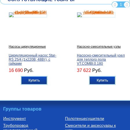
1
Насосы циркуляционные
Насосно-смесительные узлы
Циркуляционный насос Star-
Насосно-смесительный узел
RS 25/4 (1х220В; 48Вт), с
для теплого пола
гайками
VT.COMBI.0.180
16 690
Руб.
37 622
Руб.
Купить
Купить
Группы товаров
Инструмент
Полотенцесушители
Трубопровод
Смесители и аксессуары к
Радиаторы алюминиевые
Коллекторные блоки из
канализационный
ним
нержавеющей стали со