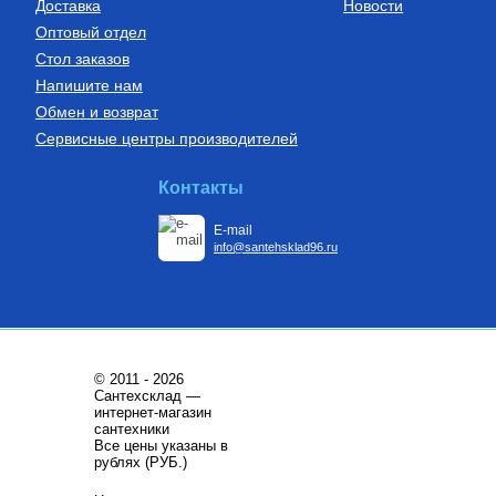
Доставка
Новости
Оптовый отдел
Стол заказов
Напишите нам
Обмен и возврат
Сервисные центры производителей
Бойлеры (водонагреватели
Установки канализационные
косвенного нагрева)
Водонагреватель косвенного
Установка канализационная
Контакты
нагрева напольный из
SANIDOUCHE
нержавеющей стали STINOX F
200 л., арт.: 805F0020
E-mail
68 209
Руб.
33 170
Руб.
info@santehsklad96.ru
Купить
Купить
© 2011 - 2026
Сантехсклад —
интернет-магазин
сантехники
Все цены указаны в
Трубы из сшитого полиэтилена
Котлы газовые настенные
рублях (РУБ.)
Труба напорная из сшитого
Котёл газовый настенный