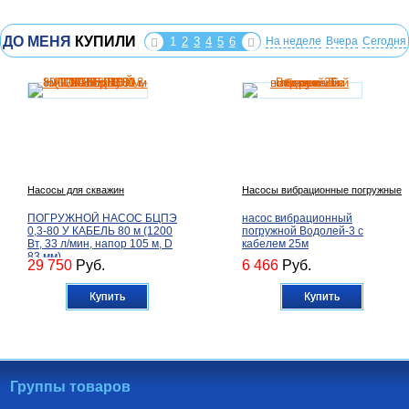
ДО МЕНЯ
КУПИЛИ
1
2
3
4
5
6
На неделе
Вчера
Сегодня
Насосы для скважин
Насосы вибрационные погружные
ПОГРУЖНОЙ НАСОС БЦПЭ
насос вибрационный
0,3-80 У КАБЕЛЬ 80 м (1200
погружной Водолей-3 с
Вт, 33 л/мин, напор 105 м, D
кабелем 25м
83 мм)
29 750
Руб.
6 466
Руб.
Купить
Купить
Группы товаров