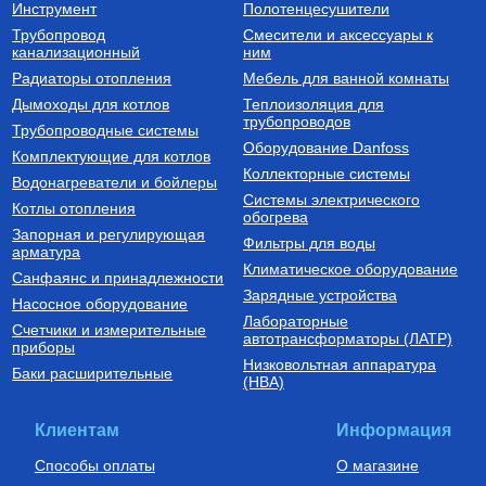
Инструмент
Полотенцесушители
Трубопровод
Смесители и аксессуары к
Бойлеры (водонагреватели
Трубы из сшитого полиэтилена
канализационный
косвенного нагрева)
ним
Водонагреватель косвенного
Труба напорная из сшитого
Радиаторы отопления
Мебель для ванной комнаты
нагрева напольный из
полиэтилена с барьерным
нержавеющей стали STINOX F
слоем EVOH, тип PE-Xa
Дымоходы для котлов
Теплоизоляция для
500 л., арт.: 805F0050
16(2.2) бухта 100 м,
трубопроводов
127 190
Руб.
7 300
Руб.
Трубопроводные системы
VA1622.3.C.100
Оборудование Danfoss
Комплектующие для котлов
Купить
Купить
Коллекторные системы
Водонагреватели и бойлеры
Системы электрического
Котлы отопления
обогрева
Запорная и регулирующая
Фильтры для воды
арматура
Климатическое оборудование
Санфаянс и принадлежности
Зарядные устройства
Насосное оборудование
Лабораторные
Счетчики и измерительные
Котлы газовые настенные
Дымоходы для котлов DN 80
автотрансформаторы (ЛАТР)
приборы
(традиционные)
Низковольтная аппаратура
Котел газовый настенный
Элемент дымохода DN80
Баки расширительные
(НВА)
одноконтурный Vitabel HF 32
труба 2000 мм п/м
63 890
Руб.
5 254
Руб.
Клиентам
Информация
Купить
Купить
Способы оплаты
О магазине