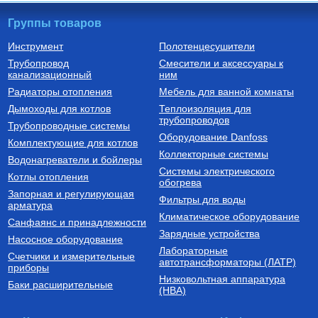
Группы товаров
Инструмент
Полотенцесушители
Трубопровод
Смесители и аксессуары к
Радиаторы алюминиевые
Коллекторные блоки из
канализационный
ним
нержавеющей стали со
встроенными расходомерами
РАДИАТОР АЛЮМИНИЕВЫЙ
Коллекторный блок из
Радиаторы отопления
Мебель для ванной комнаты
Optima 500/80/1
нержавеющей стали со
встроенными расходомерами
Дымоходы для котлов
Теплоизоляция для
1", 6 x 3/4", "евроконус" SMS
трубопроводов
740
Руб.
30 773
Руб.
Трубопроводные системы
0907 000006
Оборудование Danfoss
Комплектующие для котлов
Купить
Купить
Коллекторные системы
Водонагреватели и бойлеры
Системы электрического
Котлы отопления
обогрева
Запорная и регулирующая
Фильтры для воды
арматура
Климатическое оборудование
Санфаянс и принадлежности
Зарядные устройства
Насосное оборудование
Лабораторные
Счетчики и измерительные
Трубы из сшитого полиэтилена
автотрансформаторы (ЛАТР)
приборы
Низковольтная аппаратура
Труба из сшитого
Баки расширительные
(НВА)
полиэтилена с кислородным
слоем PE-Xa/EVOH 16х2,0
SPX-0002-001620
149
Руб.