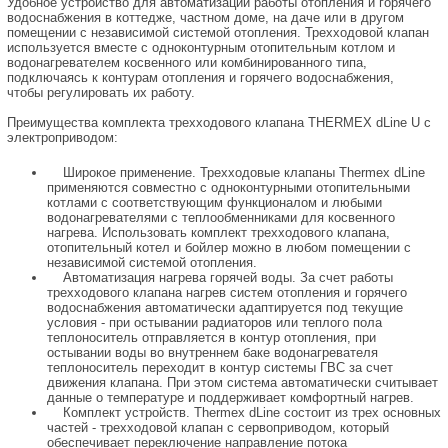
Удобное устройство для автоматизации работы отопления и горячего
водоснабжения в коттедже, частном доме, на даче или в другом
помещении с независимой системой отопления. Трехходовой клапан
используется вместе с одноконтурным отопительным котлом и
водонагревателем косвенного или комбинированного типа,
подключаясь к контурам отопления и горячего водоснабжения,
чтобы регулировать их работу.
Преимущества комплекта трехходового клапана THERMEX dLine U с
электроприводом:
Широкое применение. Трехходовые клапаны Thermex dLine
применяются совместно с одноконтурными отопительными
котлами с соответствующим функционалом и любыми
водонагревателями с теплообменниками для косвенного
нагрева. Использовать комплект трехходового клапана,
отопительный котел и бойлер можно в любом помещении с
независимой системой отопления.
Автоматизация нагрева горячей воды. За счет работы
трехходового клапана нагрев систем отопления и горячего
водоснабжения автоматически адаптируется под текущие
условия - при остывании радиаторов или теплого пола
теплоноситель отправляется в контур отопления, при
остывании воды во внутреннем баке водонагревателя
теплоноситель переходит в контур системы ГВС за счет
движения клапана. При этом система автоматически считывает
данные о температуре и поддерживает комфортный нагрев.
Комплект устройств. Thermex dLine состоит из трех основных
частей - трехходовой клапан с сервоприводом, который
обеспечивает переключение направление потока