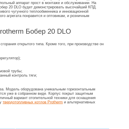
Напольный аппарат прост в монтаже и обслуживании. На
Бобер 20 DLO будет демонстрировать высочайший КПД.
ивого чугунного теплообменника и инновационной
ого агрегата понравится и оптовикам, и розничным
Protherm Бобер 20 DLO
горания открытого типа. Кроме того, при производстве он
регулятор);
;
мовой трубы;
анный контроль тяги;
ива. Модель оборудована уникальным горизонтальным
ется уже в собранном виде. Корпус покрыт защитным
тличный вариант отопительной техники для оснащения
жу
твердотопливных котлов Protherm
и альтернативных