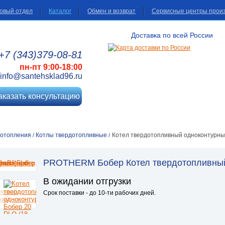
овый отдел
Каталог
Обмен и возврат
Сервисные центры прои
Доставка по всей России
+7 (343)
379
-08
-81
пн-пт 9:00-18:00
info@santehsklad96.ru
аказать консультацию
 отопления
Котлы твердотопливные
Котел твердотопливный одноконтурный
/
/
PROTHERM Бобер Котел твердотопливный 
В ожидании отгрузки
Срок поставки - до 10-ти рабочих дней.