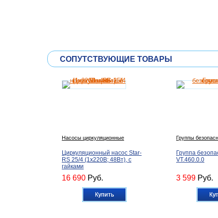
СОПУТСТВУЮЩИЕ ТОВАРЫ
Насосы циркуляционные
Группы безопасн
Циркуляционный насос Star-
Группа безопас
RS 25/4 (1х220В; 48Вт), с
VT.460.0.0
гайками
16 690
Руб.
3 599
Руб.
Купить
Ку