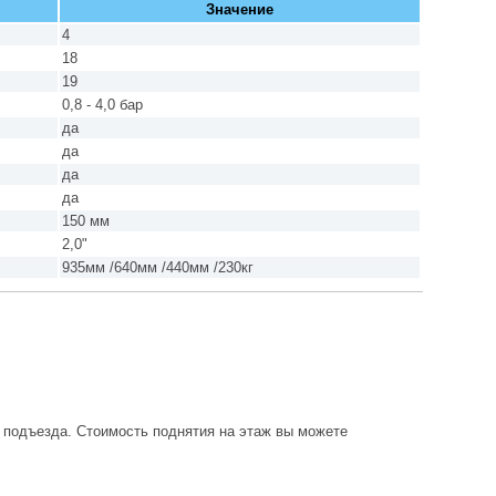
Значение
4
18
19
0,8 - 4,0 бар
да
да
да
да
150 мм
2,0"
935мм /640мм /440мм /230кг
о подъезда. Стоимость поднятия на этаж вы можете