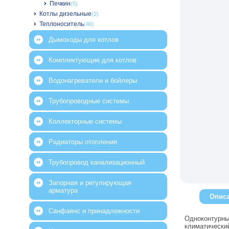
Печкин
(5)
Котлы дизельные
(2)
Теплоноситель
(46)
Дымоходы для котлов
Комплектующие для котлов
Водонагреватели и бойлеры
Трубопроводные системы
Коллекторные системы
Радиаторы отопления
Трубопровод канализационный
Запорная и регулирующая
арматура
Опис
Санфаянс и принадлежности
Одноконтурны
климатически