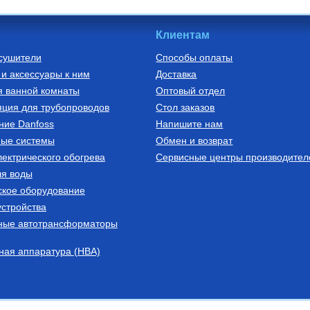
Клиентам
сушители
Способы оплаты
и аксессуары к ним
Доставка
миниевые
я ванной комнаты
Оптовый отдел
ЛЮМИНИЕВЫЙ
1
ция для трубопроводов
Стол заказов
ние Danfoss
Напишите нам
ные системы
Обмен и возврат
ектрического обогрева
пить
Сервисные центры производител
ля воды
ское оборудование
стройства
ные автотрансформаторы
ная аппаратура (НВА)