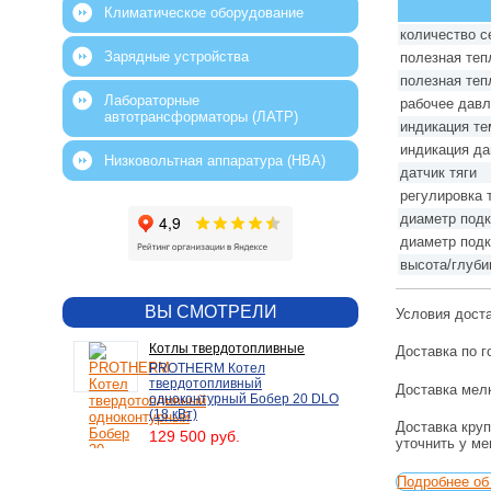
Климатическое оборудование
количество с
Зарядные устройства
полезная теп
полезная теп
Лабораторные
рабочее дав
автотрансформаторы (ЛАТР)
индикация т
индикация д
Низковольтная аппаратура (НВА)
датчик тяги
регулировка 
диаметр под
диаметр под
высота/глуби
ВЫ СМОТРЕЛИ
Условия дост
Котлы твердотопливные
Доставка по г
PROTHERM Котел
твердотопливный
Доставка мелк
одноконтурный Бобер 20 DLO
(18 кВт)
Доставка круп
129 500 руб.
уточнить у м
Подробнее об 