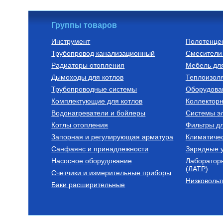
Группы товаров
Инструмент
Полотенце
Трубопровод канализационный
Смесители 
Насосно-смесительные узлы
Радиаторы алю
Радиаторы отопления
Мебель дл
Насосно-смесительный узел
РАДИАТОР А
Дымоходы для котлов
для теплого пола
Optima 500/80/
Теплоизоля
VT.COMBI.0.180
Трубопроводные системы
Оборудова
37 622
Руб.
740
Руб.
Комплектующие для котлов
Коллектор
Водонагреватели и бойлеры
Купить
Системы эл
Ку
Котлы отопления
Фильтры д
Запорная и регулирующая арматура
Климатиче
Санфаянс и принадлежности
Зарядные у
Насосное оборудование
Лаборатор
(ЛАТР)
Счетчики и измерительные приборы
Низковольт
Баки расширительные
Трубы из сшитого полиэтилена
Труба из сшитого
полиэтилена с кислородным
слоем PE-Xa/EVOH 16х2,0