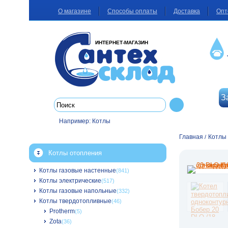
О магазине
Способы оплаты
Доставка
Опт
ИНТЕРНЕТ-МАГАЗИН
З
Например:
Котлы
Главная
Котлы
/
Котлы отопления
Котлы газовые настенные
(841)
Котлы электрические
(517)
Котлы газовые напольные
(332)
Котлы твердотопливные
(46)
Protherm
(5)
Zota
(36)