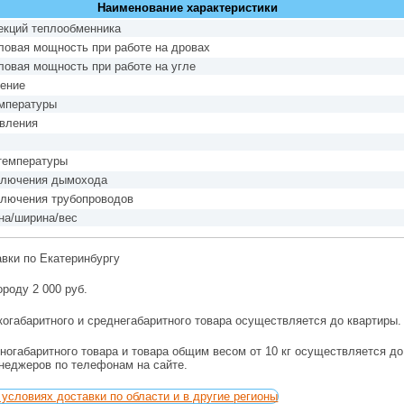
Наименование характеристики
екций теплообменника
ловая мощность при работе на дровах
ловая мощность при работе на угле
ление
емпературы
авления
температуры
ключения дымохода
ключения трубопроводов
на/ширина/вес
авки по Екатеринбургу
ороду 2 000 руб.
огабаритного и среднегабаритного товара осуществляется до квартиры.
ногабаритного товара и товара общим весом от 10 кг осуществляется д
енеджеров по телефонам на сайте.
условиях доставки по области и в другие регионы