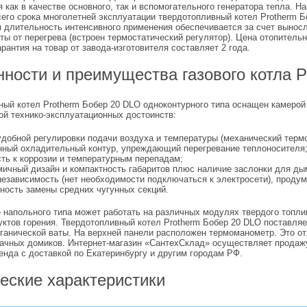
 как в качестве основного, так и вспомогательного генератора тепла. 
сего срока многолетней эксплуатации твердотопливный котел Protherm 
 длительность интенсивного применения обеспечивается за счет выносл
ы от перегрева (встроен термостатический регулятор). Цена отопительн
арантия на товар от завода-изготовителя составляет 2 года.
ности и преимущества газового котла 
ый котел Protherm Бобер 20 DLO одноконтурного типа оснащен камерой с
ой технико-эксплуатационных достоинств:
удобной регулировки подачи воздуха и температуры (механический термо
нный охладительный контур, упреждающий перегревание теплоносителя
сть к коррозии и температурным перепадам;
мичный дизайн и компактность габаритов плюс наличие заслонки для ды
езависимость (нет необходимости подключаться к электросети), продум
ность замены средних чугунных секций.
 напольного типа может работать на различных модулях твердого топл
уктов горения. Твердотопливный котел Protherm Бобер 20 DLO поставля
рганической ваты. На верхней панели расположен термоманометр. Это о
дачных домиков. Интернет-магазин «СантехСклад» осуществляет прода
енда с доставкой по Екатеринбургу и другим городам РФ.
еские характеристики