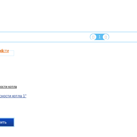
1
ости котла
ности котла 1"
пить