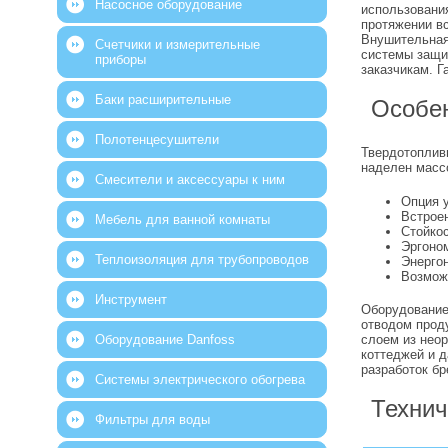
Насосное оборудование
использования
протяжении в
Внушительная
Счетчики и измерительные
системы защит
приборы
заказчикам. Г
Баки расширительные
Особен
Полотенцесушители
Твердотопливн
наделен масс
Смесители и аксессуары к ним
Опция 
Встрое
Мебель для ванной комнаты
Стойко
Эргоно
Теплоизоляция для трубопроводов
Энергон
Возмож
Инструмент
Оборудование
отводом прод
Оборудование Danfoss
слоем из нео
коттеджей и 
разработок бр
Системы электрического обогрева
Технич
Фильтры для воды