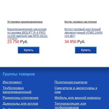
Установки канализационные
Котлы газовые настенные
Канализационная насосная
Котел газовый настенный
установка BIOLIFT R-4 PRO,
двухконтурный ATMO 24AN
1х100 мм/3х40 мм RPD-0010-
(24 кВт)
100800
23 750
Руб.
34 950
Руб.
Купить
Купить
Группы товаров
Инструмент
Полотенцесушители
Трубопровод
Смесители и аксессуары к
Автоматика для насосов
Котлы газовые настенные
канализационный
ним
Частотный преобразователь
Котел газовый настенный
Радиаторы отопления
Мебель для ванной комнаты
2200 Вт FIL-10 2,2 кВт
двухконтурный CARES X 24
(инвертор) с датчиком
CF, арт. 3300888
Дымоходы для котлов
Теплоизоляция для
трубопроводов
9 750
Руб.
60 510
Руб.