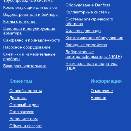
Трубопроводные системы
Оборудование Danfoss
Комплектующие для котлов
Купить
Купить
Коллекторные системы
Водонагреватели и бойлеры
Системы электрического
Котлы отопления
обогрева
Запорная и регулирующая
Фильтры для воды
арматура
Климатическое оборудование
Санфаянс и принадлежности
Зарядные устройства
Насосное оборудование
Лабораторные
Счетчики и измерительные
Установки канализационные
Бойлеры (водонагреватели
автотрансформаторы (ЛАТР)
приборы
косвенного нагрева)
Низковольтная аппаратура
Установка канализационная
Водонагреватель (бойлер)
Баки расширительные
(НВА)
SANIVORT 405 М (боковой
UBC 150
вход)
14 390
Руб.
61 380
Руб.
Клиентам
Информация
Купить
Купить
Способы оплаты
О магазине
Доставка
Новости
Оптовый отдел
Стол заказов
Напишите нам
Обмен и возврат