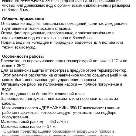
Насос «ДРЕНАЖНИК» 350/17 предназначен для перекачивания
чистых или дренажных вод с органическими включениями размером
не более 5 мм.
Область применения
Откачивание воды из подвальных помещений, залитых дождевыми,
грунтовыми и техническими стоками.
Отвод фильтрационных, отработанных, слабозагрязнённых с
включениями вод из сточных канав и бассейнов.
Подача воды из колодцев и природных водоемов для полива или
технических нужд.
Особенности работы
Рассчитан на перекачивание воды температурой не ниже +1 ˚С и не
выше + 35 ̊С.
Для аварийной защиты от перегрева предусмотрен термопротектор.
Этот элемент рассчитан на ограниченное число срабатываний и не
может быть использован для управления насосом.
Оптимальное рабочее положение насоса — полное погружение в
воду.
Рекомендовано не более 20 включений в час.
Запрещается погружать, вытаскивать или переносить насос за
кабель.
Маркировка насоса «ДРЕНАЖНИК» 350/17 показывает главные
рабочие параметры, которые следует учитывать при подборе
оборудования
Максимальный расход — 350 л/мин.
Максимальный напор — 17 м.
целью предотвращения образования воздушных пробок в
процессе перекачивания жидкости в корпусе предусмотрен