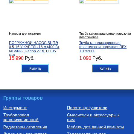
Насосы для скважин
Труба канализационная наружная
пластиковая
ПОГРУЖНОЙ НАСОС БЦПЭ
Труба канализационная
0,5-16 У КАБЕЛЬ 16 м (400 Вт,
пластиковая наружная ПВХ
60 л/мин, напор 27 м, D 105
110х2000
мм)
15 990
Руб.
1 090
Руб.
Купить
Купить
Группы товаров
Инструмент
Полотенцесушители
Трубопровод
Смесители и аксессуары к
Шланги поливочные садовые
канализационный
ним
Шланг поливочный садовый
Радиаторы отопления
Мебель для ванной комнаты
армированный IDRO COLOR
1" (D=25 мм, бухта 25 м, 8 атм)
Дымоходы для котлов
Теплоизоляция для