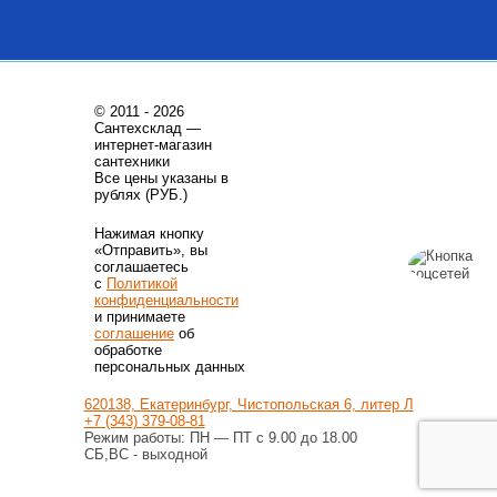
Купить
Купить
© 2011 - 2026
Сантехсклад —
интернет-магазин
сантехники
Все цены указаны в
Трубы из сшитого полиэтилена
Котлы газовые настенные
рублях (РУБ.)
Труба напорная из сшитого
Котёл газовый настенный
Нажимая кнопку
полиэтилена с барьерным
двухконтурный ГЕПАРД
«Отправить», вы
слоем EVOH, тип PE-Xa
23MTV
25(3,5) бухта 50 м,
соглашаетесь
9 350
Руб.
88 450
Руб.
VA2535.3.C.050
с
Политикой
конфиденциальности
Купить
Купить
и принимаете
соглашение
об
обработке
персональных данных
620138, Екатеринбург, Чистопольская 6, литер Л
+7 (343) 379-08-81
Режим работы: ПН — ПТ с 9.00 до 18.00
СБ,ВС - выходной
Счетчики газа
Автоматика для насосов