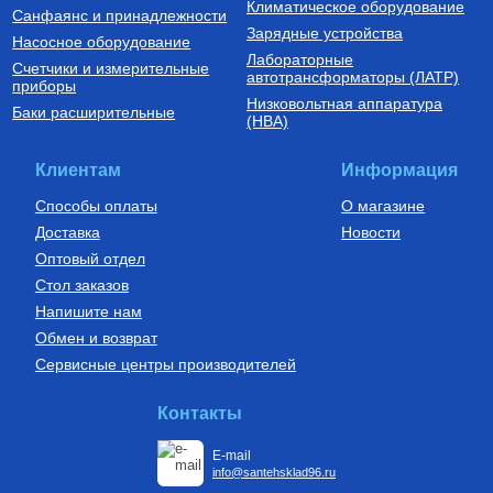
Климатическое оборудование
Санфаянс и принадлежности
Зарядные устройства
Насосное оборудование
Лабораторные
Счетчики и измерительные
Котлы газовые настенные
Дымоходы для котлов DN 80
автотрансформаторы (ЛАТР)
приборы
(традиционные)
Низковольтная аппаратура
Котел газовый настенный
Элемент дымохода DN80
Баки расширительные
(НВА)
одноконтурный Vitabel HF 32
труба 2000 мм п/м
63 890
Руб.
5 254
Руб.
Клиентам
Информация
Купить
Купить
Способы оплаты
О магазине
Доставка
Новости
Оптовый отдел
Стол заказов
Напишите нам
Обмен и возврат
Сервисные центры производителей
Бойлеры (водонагреватели
Установки канализационные
косвенного нагрева)
Водонагреватель косвенного
Установка канализационная
Контакты
нагрева напольный из
SANIDOUCHE
нержавеющей стали STINOX F
200 л., арт.: 805F0020
E-mail
68 209
Руб.
33 170
Руб.
info@santehsklad96.ru