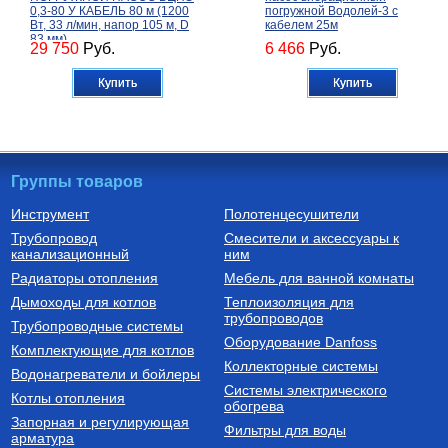
0,3-80 У КАБЕЛЬ 80 м (1200
погружной Водолей-3 с
Вт, 33 л/мин, напор 105 м, D
кабелем 25м
83 мм)
29 750
Руб.
6 466
Руб.
Купить
Купить
Группы товаров
Инструмент
Полотенцесушители
Трубопровод
Смесители и аксессуары к
Бойлеры (водонагреватели
Трубы из сшитого полиэтилена
канализационный
косвенного нагрева)
ним
Водонагреватель косвенного
Труба напорная из сшитого
Радиаторы отопления
Мебель для ванной комнаты
нагрева напольный из
полиэтилена с барьерным
нержавеющей стали STINOX F
слоем EVOH, тип PE-Xa
Дымоходы для котлов
Теплоизоляция для
500 л., арт.: 805F0050
16(2.2) бухта 100 м,
трубопроводов
127 190
Руб.
7 300
Руб.
Трубопроводные системы
VA1622.3.C.100
Оборудование Danfoss
Комплектующие для котлов
Купить
Купить
Коллекторные системы
Водонагреватели и бойлеры
Системы электрического
Котлы отопления
обогрева
Запорная и регулирующая
Фильтры для воды
арматура