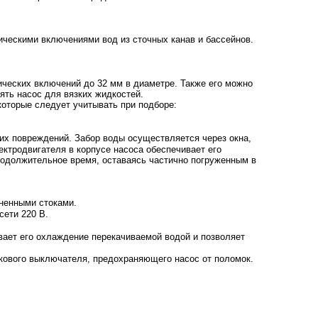
ическими включениями вод из сточных канав и бассейнов.
ческих включений до 32 мм в диаметре. Также его можно
ять насос для вязких жидкостей.
оторые следует учитывать при подборе:
х повреждений. Забор воды осуществляется через окна,
ктродвигателя в корпусе насоса обеспечивает его
родолжительное время, оставаясь частично погруженным в
зненными стоками.
сети 220 В.
вает его охлаждение перекачиваемой водой и позволяет
кового выключателя, предохраняющего насос от поломок.