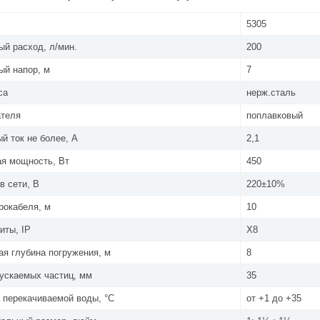
5305
й расход, л/мин.
200
й напор, м
7
са
нерж.сталь
ателя
поплавковый
й ток не более, А
2,1
я мощность, Вт
450
в сети, В
220±10%
рокабеля, м
10
иты, IP
X8
я глубина погружения, м
8
ускаемых частиц, мм
35
 перекачиваемой воды, °С
от +1 до +35