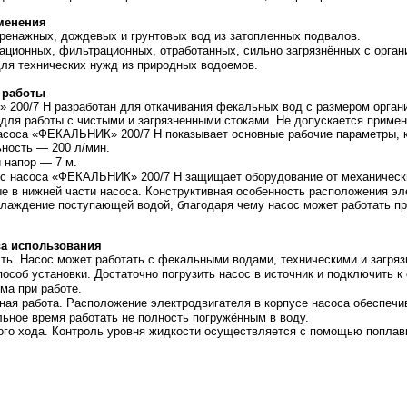
менения
ренажных, дождевых и грунтовых вод из затопленных подвалов.
ационных, фильтрационных, отработанных, сильно загрязнённых с орган
ля технических нужд из природных водоемов.
 работы
200/7 Н разработан для откачивания фекальных вод с размером органи
для работы с чистыми и загрязненными стоками. Не допускается примен
асоса «ФЕКАЛЬНИК» 200/7 Н показывает основные рабочие параметры, к
ность — 200 л/мин.
 напор — 7 м.
с насоса «ФЕКАЛЬНИК» 200/7 Н защищает оборудование от механически
е в нижней части насоса. Конструктивная особенность расположения эле
хлаждение поступающей водой, благодаря чему насос может работать п
а использования
ть. Насос может работать с фекальными водами, техническими и загря
особ установки. Достаточно погрузить насос в источник и подключить к 
ма при работе.
ая работа. Расположение электродвигателя в корпусе насоса обеспечи
льное время работать не полность погружённым в воду.
ого хода. Контроль уровня жидкости осуществляется с помощью поплав