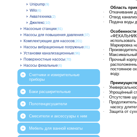
Unipump
(9)
Область при
Wilo
(6)
·
Откачивание д
Акватехника
(2)
·
Отвод канализ
·
Подача воды д
Джилекс
(10)
Насосные станции
(81)
Особенности
Насосы для повышения давления
(37)
«ФЕКАЛЬНИК» 
использовать 
Комплектующие для насосов
(201)
Маркировка н
Насосы вибрационные погружные
(81)
·
Производитель
Установки канализационные
(96)
·
Максимальный
Поверхностные насосы
·
Прочный корпу
(70)
расположенны
Насосы фекальные
(6)
постоянное о
воду.
Счетчики и измерительные
приборы
Преимуществ
·
Универсальнос
Баки расширительные
·
Упрощённый сп
·
Отсутствие шу
·
Продолжительн
Полотенцесушители
насосу длите
·
Защита от сух
Смесители и аксессуары к ним
Мебель для ванной комнаты