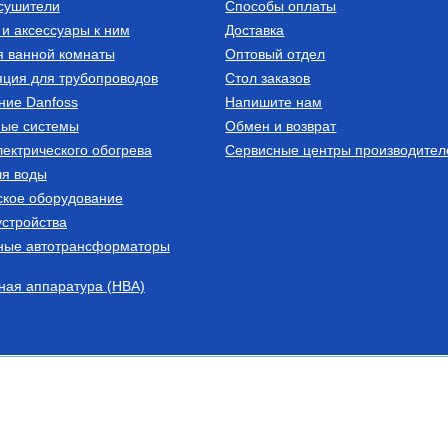
сушители
Способы оплаты
и аксессуары к ним
Доставка
я ванной комнаты
Оптовый отдел
ция для трубопроводов
Стол заказов
ние Danfoss
Напишите нам
ные системы
Обмен и возврат
ектрического обогрева
Сервисные центры производител
ля воды
ское оборудование
стройства
ные автотрансформаторы
ная аппаратура (НВА)