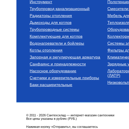
Инструмент
Полотенце
Трубопровод канализационный
Смесители 
Шланги поливочные садовые
Радиаторы отопления
Мебель дл
Шланг поливочный садовый
Дымоходы для котлов
армированный IDRO COLOR
Теплоизоля
1" (D=25 мм, бухта 25 м, 8 атм)
Трубопроводные системы
Оборудова
2 760
Руб.
Комплектующие для котлов
Коллектор
Водонагреватели и бойлеры
Купить
Системы эл
Котлы отопления
Фильтры д
Запорная и регулирующая арматура
Климатиче
Санфаянс и принадлежности
Зарядные у
Насосное оборудование
Лаборатор
(ЛАТР)
Счетчики и измерительные приборы
Низковольт
Баки расширительные
© 2011 - 2026 Сантехсклад — интернет-магазин сантехники
Все цены указаны в рублях (РУБ.)
Нажимая кнопку «Отправить», вы соглашаетесь