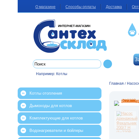
О магазине
Способы оплаты
Доставка
Опт
ИНТЕРНЕТ-МАГАЗИН
З
Например:
Котлы
Главная
Насос
/
Котлы отопления
Дымоходы для котлов
Комплектующие для котлов
Водонагреватели и бойлеры