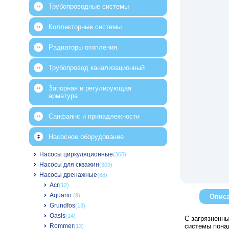
Трубопроводные системы
Коллекторные системы
Радиаторы отопления
Трубопровод канализационный
Запорная и регулирующая
арматура
Санфаянс и принадлежности
Насосное оборудование
Насосы циркуляционные
(365)
Насосы для скважин
(309)
Насосы дренажные
(88)
Acr
(12)
Aquario
(9)
Опис
Grundfos
(13)
Oasis
(14)
С загрязненны
Rommer
системы пона
(13)