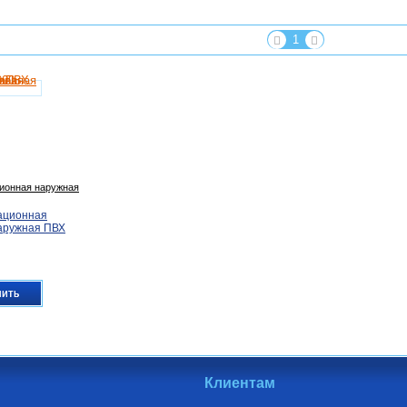
1
ционная наружная
ационная
аружная ПВХ
пить
Клиентам