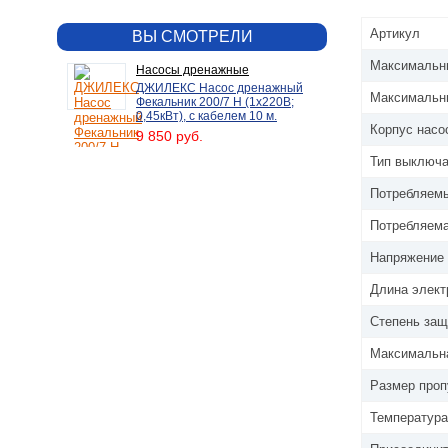
Артикул
ВЫ СМОТРЕЛИ
Максимальны
Насосы дренажные
ДЖИЛЕКС Насос дренажный
Максимальны
Фекальник 200/7 Н (1х220В;
0,45кВт), с кабелем 10 м.
Корпус насо
9 850 руб.
Тип выключ
Потребляемы
Потребляема
Напряжение 
Длина элект
Степень защ
Максимальна
Размер проп
Температура