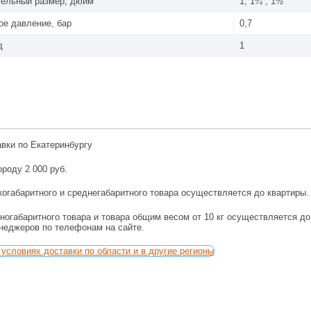
тельный размер, дюйм
1; 1¼ ; 1½
е давление, бар
0,7
д
1
авки по Екатеринбургу
ороду 2 000 руб.
огабаритного и среднегабаритного товара осуществляется до квартиры.
ногабаритного товара и товара общим весом от 10 кг осуществляется д
енеджеров по телефонам на сайте.
условиях доставки по области и в другие регионы